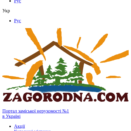
Рус
Укр
Рус
Портал заміської нерухомості №1
в Україні
Акції