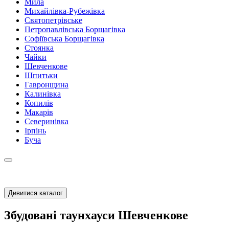
Мила
Михайлівка-Рубежівка
Святопетрівське
Петропавлівська Борщагівка
Софіївська Борщагівка
Стоянка
Чайки
Шевченкове
Шпитьки
Гавронщина
Калинівка
Копилів
Макарів
Северинівка
Ірпінь
Буча
Дивитися каталог
Збудовані таунхауси Шевченкове