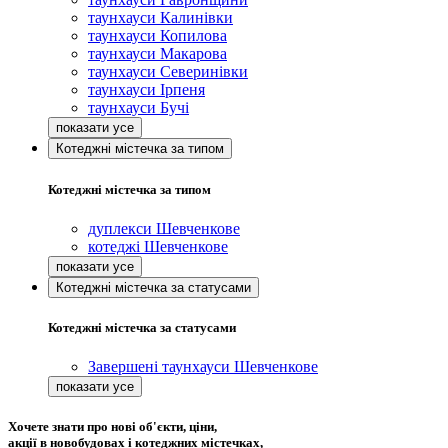
таунхауси Калинівки
таунхауси Копилова
таунхауси Макарова
таунхауси Северинівки
таунхауси Ірпеня
таунхауси Бучі
Котеджні містечка за типом
Котеджні містечка за типом
дуплекси Шевченкове
котеджі Шевченкове
Котеджні містечка за статусами
Котеджні містечка за статусами
Завершені таунхауси Шевченкове
Хочете знати про нові об'єкти, ціни,
акції в новобудовах і котеджних містечках,