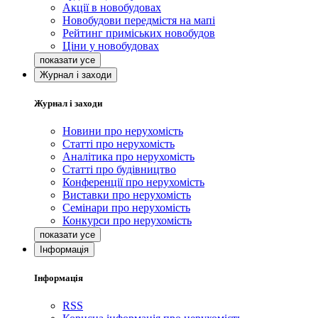
Акції в новобудовах
Новобудови передмістя на мапі
Рейтинг приміських новобудов
Ціни у новобудовах
Журнал і заходи
Журнал і заходи
Новини про нерухомість
Статті про нерухомість
Аналітика про нерухомість
Статті про будівництво
Конференції про нерухомість
Виставки про нерухомість
Семінари про нерухомість
Конкурси про нерухомість
Інформація
Інформація
RSS