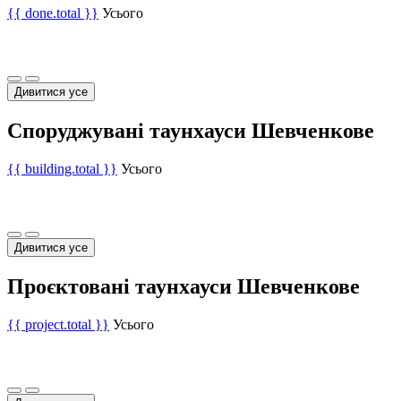
{{ done.total }}
Усього
Дивитися усе
Споруджувані таунхауси Шевченкове
{{ building.total }}
Усього
Дивитися усе
Проєктовані таунхауси Шевченкове
{{ project.total }}
Усього