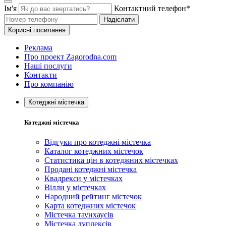
Ім'я
Контактний телефон*
Надіслати
Корисні посилання
Реклама
Про проект Zagorodna.com
Наші послуги
Контакти
Про компанію
Котеджні містечка
Котеджні містечка
Відгуки про котеджні містечка
Каталог котеджних містечок
Статистика цін в котеджних містечках
Продані котеджні містечка
Квадрекси у містечках
Вілли у містечках
Народний рейтинг містечок
Карта котеджних містечок
Містечка таунхаусів
Містечка дуплексів