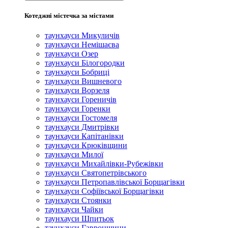
Котеджні містечка за містами
таунхауси Микуличів
таунхауси Немішаєва
таунхауси Озер
таунхауси Білогородки
таунхауси Бобриці
таунхауси Вишневого
таунхауси Ворзеля
таунхауси Гореничів
таунхауси Горенки
таунхауси Гостомеля
таунхауси Дмитрівки
таунхауси Капітанівки
таунхауси Крюківщини
таунхауси Милої
таунхауси Михайлівки-Рубежівки
таунхауси Святопетрівського
таунхауси Петропавлівської Борщагівки
таунхауси Софіївської Борщагівки
таунхауси Стоянки
таунхауси Чайки
таунхауси Шпитьок
таунхауси Гавронщини