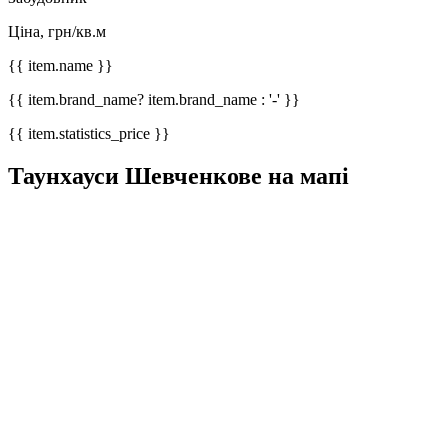
Ціна, грн/кв.м
{{ item.name }}
{{ item.brand_name? item.brand_name : '-' }}
{{ item.statistics_price }}
Таунхауси Шевченкове на мапі