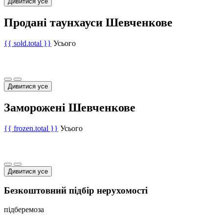
Дивитися усе
Продані таунхауси Шевченкове
{{ sold.total }}
Усього
Дивитися усе
Заморожені Шевченкове
{{ frozen.total }}
Усього
Дивитися усе
Безкоштовний підбір нерухомості
підберемо
за