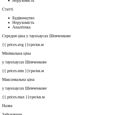
Нерухомість
Статті
Будівництво
Нерухомість
Аналітика
Середня ціна у таунхаусах Шевченкове
{{ prices.avg }}
грн/кв.м
Мінімальна ціна
у таунхаусах Шевченкове
{{ prices.min }}
грн/кв.м
Максимальна ціна
у таунхаусах Шевченкове
{{ prices.max }}
грн/кв.м
Назва
Забудовник