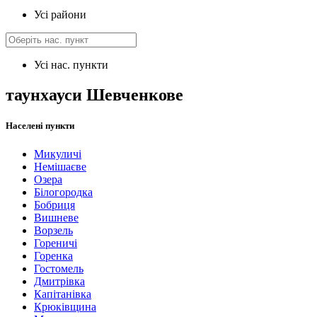
Усі райони
Усі нас. пункти
таунхауси Шевченкове
Населені пункти
Микуличі
Немішаєве
Озера
Білогородка
Бобриця
Вишневе
Ворзель
Гореничі
Горенка
Гостомель
Дмитрівка
Капітанівка
Крюківщина