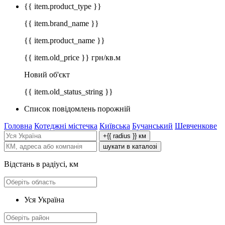
{{ item.product_type }}
{{ item.brand_name }}
{{ item.product_name }}
{{ item.old_price }} грн/кв.м
Новий об'єкт
{{ item.old_status_string }}
Список повідомлень порожній
Головна
Котеджні містечка
Київська
Бучанський
Шевченкове
+{{ radius }} км
шукати в каталозі
Відстань в радіусі, км
Уся Україна