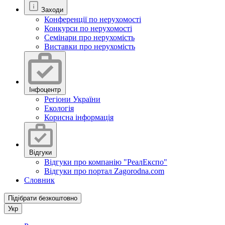
Заходи
Конференції по нерухомості
Конкурси по нерухомості
Семінари про нерухомість
Виставки про нерухомість
Інфоцентр
Регіони України
Екологія
Корисна інформація
Відгуки
Відгуки про компанію "РеалЕкспо"
Відгуки про портал Zagorodna.com
Словник
Підібрати безкоштовно
Укр