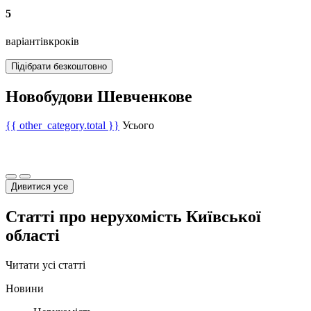
5
варіантів
кроків
Підібрати безкоштовно
Новобудови Шевченкове
{{ other_category.total }}
Усього
Дивитися усе
Статті про нерухомість Київської
області
Читати усі статті
Новини