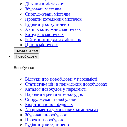
Ділянки в містечках
Збудовані містечка
Споруджувані містечка
Проекти котеджних містечок
Будівництво зупинено
Акції в котеджних містечках
Котеджі в містечках
Рейтинг котеджних містечок
Ціни в містечках
Новобудови
Новобудови
Відгуки про новобудови у передмісті
Статистика цін в приміських новобудовах
Каталог новобудов у передмісті
Народний рейтинг новобудов
Споруджувані новобудови
Квартири в новобудовах
Апартаменти у житлових комплексах
Збудовані новобудови
Проекти новобудов
Будівництво зупинено