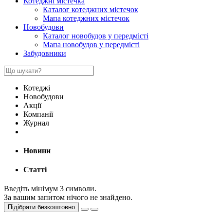
Котеджні містечка
Каталог котеджних містечок
Мапа котеджних містечок
Новобудови
Каталог новобудов у передмісті
Мапа новобудов у передмісті
Забудовники
Котеджі
Новобудови
Акції
Компанії
Журнал
Новини
Статті
Введіть мінімум 3 символи.
За вашим запитом нічого не знайдено.
Підібрати безкоштовно