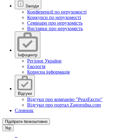
Заходи
Конференції по нерухомості
Конкурси по нерухомості
Семінари про нерухомість
Виставки про нерухомість
Інфоцентр
Регіони України
Екологія
Корисна інформація
Відгуки
Відгуки про компанію "РеалЕкспо"
Відгуки про портал Zagorodna.com
Словник
Підібрати безкоштовно
Укр