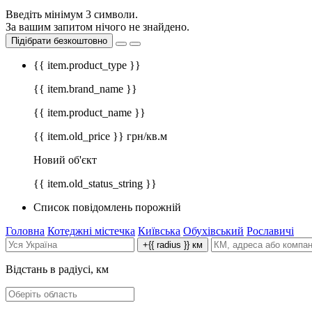
Введіть мінімум 3 символи.
За вашим запитом нічого не знайдено.
Підібрати безкоштовно
{{ item.product_type }}
{{ item.brand_name }}
{{ item.product_name }}
{{ item.old_price }} грн/кв.м
Новий об'єкт
{{ item.old_status_string }}
Список повідомлень порожній
Головна
Котеджні містечка
Київська
Обухівський
Рославичі
+{{ radius }} км
Відстань в радіусі, км