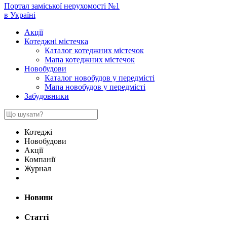
Портал заміської нерухомості №1
в Україні
Акції
Котеджні містечка
Каталог котеджних містечок
Мапа котеджних містечок
Новобудови
Каталог новобудов у передмісті
Мапа новобудов у передмісті
Забудовники
Котеджі
Новобудови
Акції
Компанії
Журнал
Новини
Статті