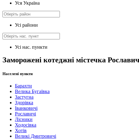
Уся Україна
Усі райони
Усі нас. пункти
Заморожені котеджні містечка Рославич
Населені пункти
Барахти
Велика Бугаївка
Застугна
Здорівка
Іванковичі
Рославичі
Лісники
Ходосівка
Хотів
Великі Дмитровичі