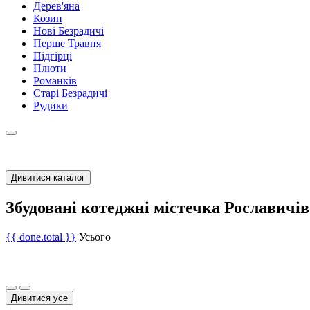
Дерев'яна
Козин
Нові Безрадичі
Перше Травня
Підгірці
Плюти
Романків
Старі Безрадичі
Рудики
Дивитися каталог
Збудовані котеджні містечка Рославичів
{{ done.total }}
Усього
Дивитися усе