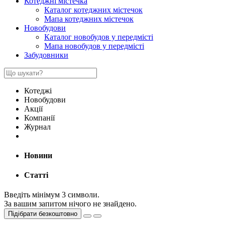
Котеджні містечка
Каталог котеджних містечок
Мапа котеджних містечок
Новобудови
Каталог новобудов у передмісті
Мапа новобудов у передмісті
Забудовники
Котеджі
Новобудови
Акції
Компанії
Журнал
Новини
Статті
Введіть мінімум 3 символи.
За вашим запитом нічого не знайдено.
Підібрати безкоштовно