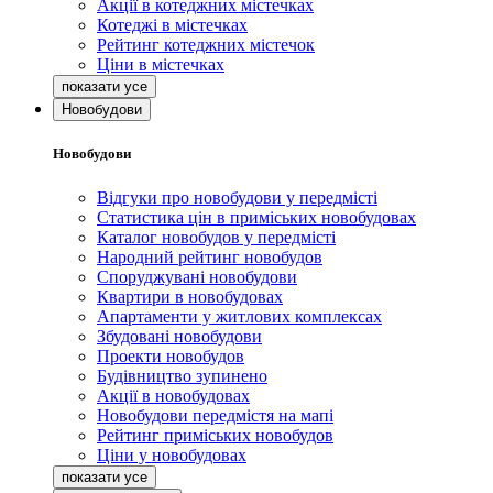
Акції в котеджних містечках
Котеджі в містечках
Рейтинг котеджних містечок
Ціни в містечках
Новобудови
Новобудови
Відгуки про новобудови у передмісті
Статистика цін в приміських новобудовах
Каталог новобудов у передмісті
Народний рейтинг новобудов
Споруджувані новобудови
Квартири в новобудовах
Апартаменти у житлових комплексах
Збудовані новобудови
Проекти новобудов
Будівництво зупинено
Акції в новобудовах
Новобудови передмістя на мапі
Рейтинг приміських новобудов
Ціни у новобудовах