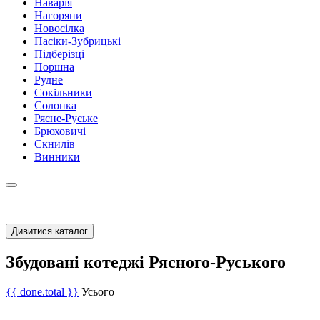
Наварія
Нагоряни
Новосілка
Пасіки-Зубрицькі
Підберізці
Поршна
Рудне
Сокільники
Солонка
Рясне-Руське
Брюховичі
Скнилів
Винники
Дивитися каталог
Збудовані котеджі Рясного-Руського
{{ done.total }}
Усього