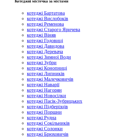
Котеджні містечка за містами
котеджі Бартатова
котеджі Вислобоків
котеджі Ременова
котеджі Старого Яричева
котеджі Віняв
котеджі Годовиці
котеджі Давидова
котеджі Деревача
котеджі Зимної Води
котеджі Зубри
котеджі Конопниці
котеджі Липників
котеджі Малечковичів
котеджі Наварії
котеджі Нагорян
котеджі Новосілки
котеджі Пасік-Зубрицьких
котеджі Підберізців
котеджі Поршни
котеджі Рудна
котеджі Сокільників
котеджі Солонки
котеджі Брюховичів