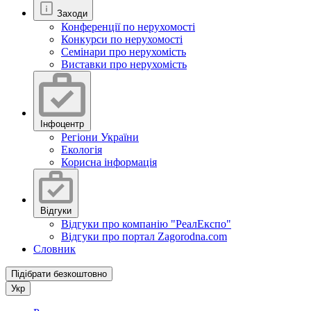
Заходи
Конференції по нерухомості
Конкурси по нерухомості
Семінари про нерухомість
Виставки про нерухомість
Інфоцентр
Регіони України
Екологія
Корисна інформація
Відгуки
Відгуки про компанію "РеалЕкспо"
Відгуки про портал Zagorodna.com
Словник
Підібрати безкоштовно
Укр