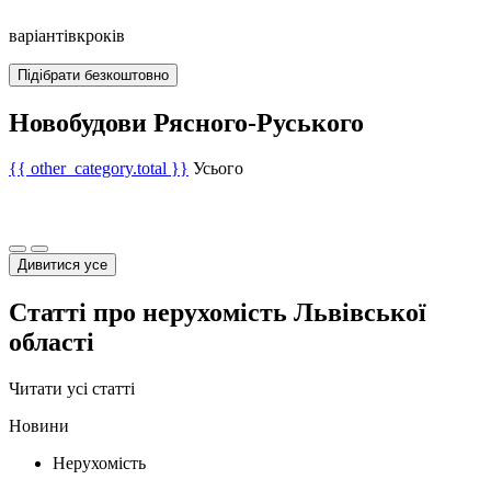
варіантів
кроків
Підібрати безкоштовно
Новобудови Рясного-Руського
{{ other_category.total }}
Усього
Дивитися усе
Статті про нерухомість Львівської
області
Читати усі статті
Новини
Нерухомість