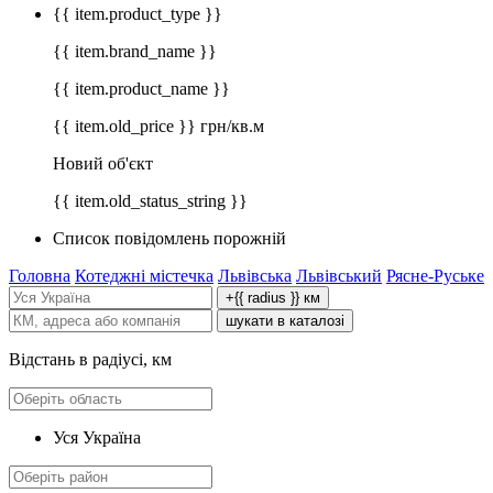
{{ item.product_type }}
{{ item.brand_name }}
{{ item.product_name }}
{{ item.old_price }} грн/кв.м
Новий об'єкт
{{ item.old_status_string }}
Список повідомлень порожній
Головна
Котеджні містечка
Львівська
Львівський
Рясне-Руське
+{{ radius }} км
шукати в каталозі
Відстань в радіусі, км
Уся Україна