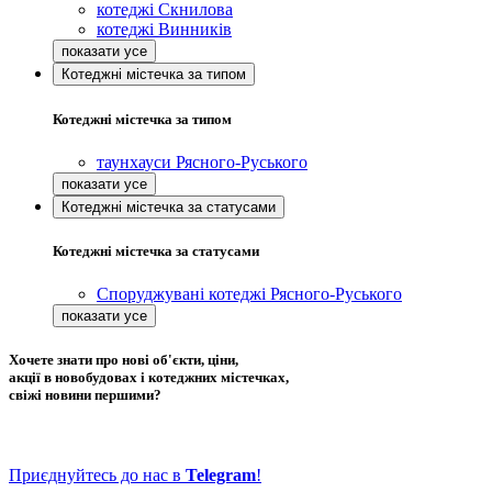
котеджі Скнилова
котеджі Винників
Котеджні містечка за типом
Котеджні містечка за типом
таунхауси Рясного-Руського
Котеджні містечка за статусами
Котеджні містечка за статусами
Споруджувані котеджі Рясного-Руського
Хочете знати про нові об'єкти, ціни,
акції в новобудовах і котеджних містечках,
свіжі новини першими?
Приєднуйтесь до нас в
Telegram
!