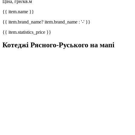
Ціна, грн/кв.м
{{ item.name }}
{{ item.brand_name? item.brand_name : '-' }}
{{ item.statistics_price }}
Котеджі Рясного-Руського на мапі