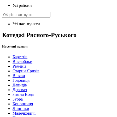
Усі райони
Усі нас. пункти
Котеджі Рясного-Руського
Населені пункти
Бартатів
Вислобоки
Ременів
Старий Яричів
Віняви
Годовиця
Давидів
Деревач
Зимна Вода
Зубра
Конопниця
Липники
Малечковичі