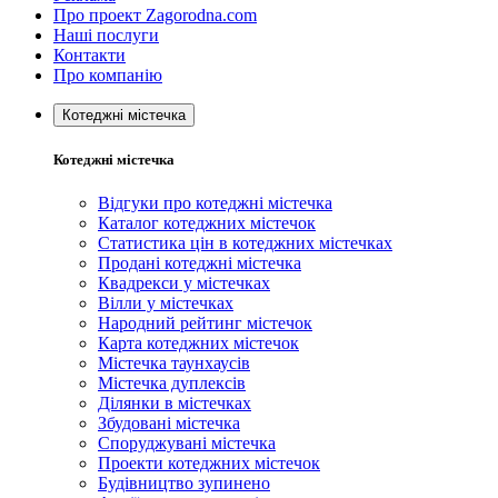
Про проект Zagorodna.com
Наші послуги
Контакти
Про компанію
Котеджні містечка
Котеджні містечка
Відгуки про котеджні містечка
Каталог котеджних містечок
Статистика цін в котеджних містечках
Продані котеджні містечка
Квадрекси у містечках
Вілли у містечках
Народний рейтинг містечок
Карта котеджних містечок
Містечка таунхаусів
Містечка дуплексів
Ділянки в містечках
Збудовані містечка
Споруджувані містечка
Проекти котеджних містечок
Будівництво зупинено