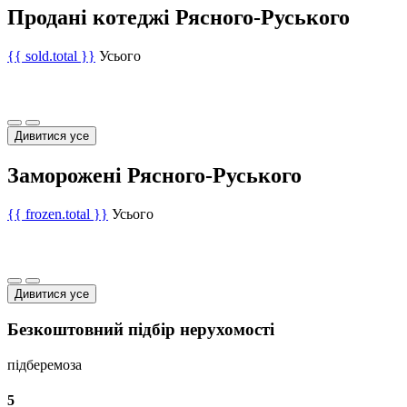
Продані котеджі Рясного-Руського
{{ sold.total }}
Усього
Дивитися усе
Заморожені Рясного-Руського
{{ frozen.total }}
Усього
Дивитися усе
Безкоштовний підбір нерухомості
підберемо
за
5