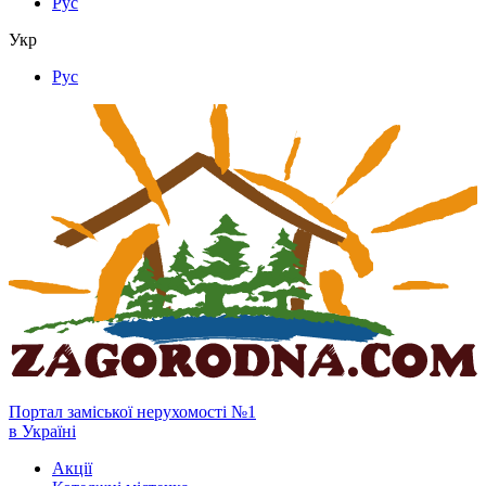
Рус
Укр
Рус
Портал заміської нерухомості №1
в Україні
Акції