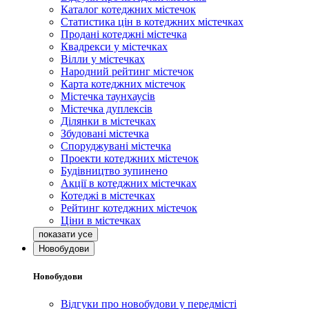
Каталог котеджних містечок
Статистика цін в котеджних містечках
Продані котеджні містечка
Квадрекси у містечках
Вілли у містечках
Народний рейтинг містечок
Карта котеджних містечок
Містечка таунхаусів
Містечка дуплексів
Ділянки в містечках
Збудовані містечка
Споруджувані містечка
Проекти котеджних містечок
Будівництво зупинено
Акції в котеджних містечках
Котеджі в містечках
Рейтинг котеджних містечок
Ціни в містечках
Новобудови
Новобудови
Відгуки про новобудови у передмісті