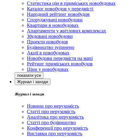
Статистика цін в приміських новобудовах
Каталог новобудов у передмісті
Народний рейтинг новобудов
Споруджувані новобудови
Квартири в новобудовах
Апартаменти у житлових комплексах
Збудовані новобудови
Проекти новобудов
Будівництво зупинено
Акції в новобудовах
Новобудови передмістя на мапі
Рейтинг приміських новобудов
Ціни у новобудовах
Журнал і заходи
Журнал і заходи
Новини про нерухомість
Статті про нерухомість
Аналітика про нерухомість
Статті про будівництво
Конференції про нерухомість
Виставки про нерухомість