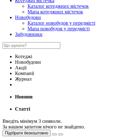
Котеджні містечка
Каталог котеджних містечок
Мапа котеджних містечок
Новобудови
Каталог новобудов у передмісті
Мапа новобудов у передмісті
Забудовники
Котеджі
Новобудови
Акції
Компанії
Журнал
Новини
Статті
Введіть мінімум 3 символи.
За вашим запитом нічого не знайдено.
Підібрати безкоштовно