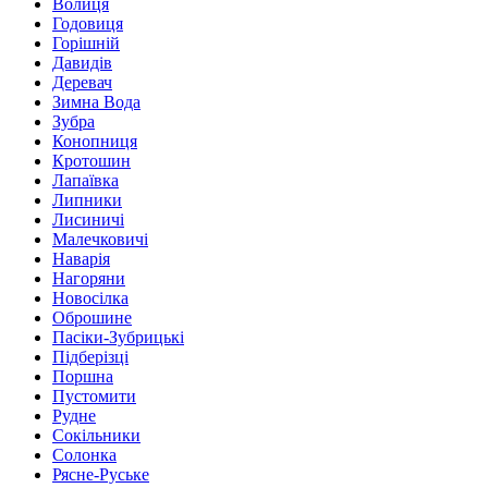
Волиця
Годовиця
Горішній
Давидів
Деревач
Зимна Вода
Зубра
Конопниця
Кротошин
Лапаївка
Липники
Лисиничі
Малечковичі
Наварія
Нагоряни
Новосілка
Оброшине
Пасіки-Зубрицькі
Підберізці
Поршна
Пустомити
Рудне
Сокільники
Солонка
Рясне-Руське