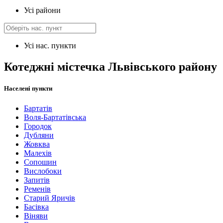
Усі райони
Усі нас. пункти
Котеджні містечка Львівського району
Населені пункти
Бартатів
Воля-Бартатівська
Городок
Дубляни
Жовква
Малехів
Сопошин
Вислобоки
Запитів
Ременів
Старий Яричів
Басівка
Віняви