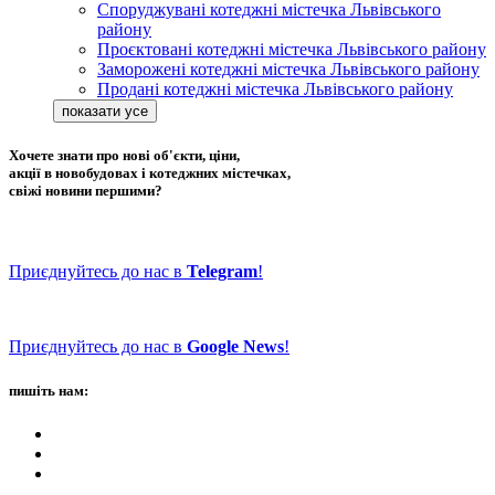
Споруджувані котеджні містечка Львівського
району
Проєктовані котеджні містечка Львівського району
Заморожені котеджні містечка Львівського району
Продані котеджні містечка Львівського району
Хочете знати про нові об'єкти, ціни,
акції в новобудовах і котеджних містечках,
свіжі новини першими?
Приєднуйтесь до нас в
Telegram
!
Приєднуйтесь до нас в
Google News
!
пишіть нам: