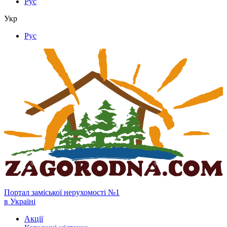
Рус
Укр
Рус
Портал заміської нерухомості №1
в Україні
Акції