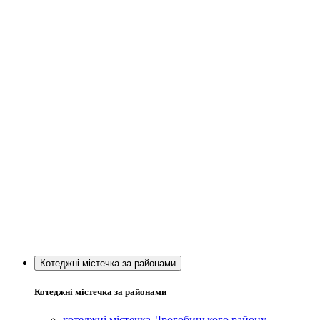
Котеджні містечка за районами
Котеджні містечка за районами
котеджні містечка Дрогобицького району