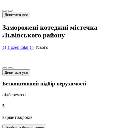
Дивитися усе
Заморожені котеджні містечка
Львівського району
{{ frozen.total }}
Усього
Дивитися усе
Безкоштовний підбір нерухомості
підберемо
за
5
варіантів
кроків
Підібрати безкоштовно