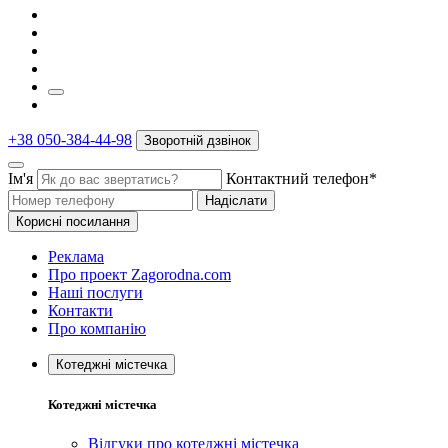
+38 050-384-44-98
Зворотній дзвінок
Ім'я
Контактний телефон*
Надіслати
Корисні посилання
Реклама
Про проект Zagorodna.com
Наші послуги
Контакти
Про компанію
Котеджні містечка
Котеджні містечка
Відгуки про котеджні містечка