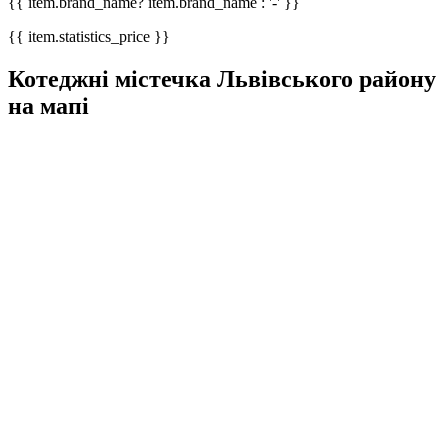
{{ item.brand_name? item.brand_name : '-' }}
{{ item.statistics_price }}
Котеджні містечка Львівського району
на мапі