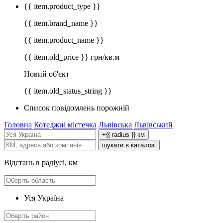
{{ item.product_type }}
{{ item.brand_name }}
{{ item.product_name }}
{{ item.old_price }} грн/кв.м
Новий об'єкт
{{ item.old_status_string }}
Список повідомлень порожній
Головна
Котеджні містечка
Львівська
Львівський
+{{ radius }} км
шукати в каталозі
Відстань в радіусі, км
Уся Україна