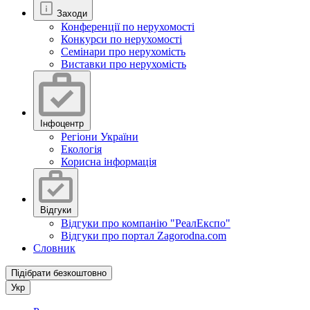
Заходи
Конференції по нерухомості
Конкурси по нерухомості
Семінари про нерухомість
Виставки про нерухомість
Інфоцентр
Регіони України
Екологія
Корисна інформація
Відгуки
Відгуки про компанію "РеалЕкспо"
Відгуки про портал Zagorodna.com
Словник
Підібрати безкоштовно
Укр