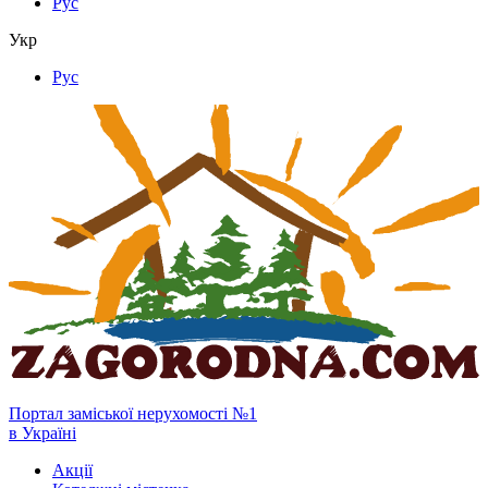
Рус
Укр
Рус
Портал заміської нерухомості №1
в Україні
Акції