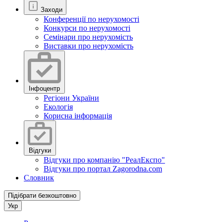
Заходи
Конференції по нерухомості
Конкурси по нерухомості
Семінари про нерухомість
Виставки про нерухомість
Інфоцентр
Регіони України
Екологія
Корисна інформація
Відгуки
Відгуки про компанію "РеалЕкспо"
Відгуки про портал Zagorodna.com
Словник
Підібрати безкоштовно
Укр