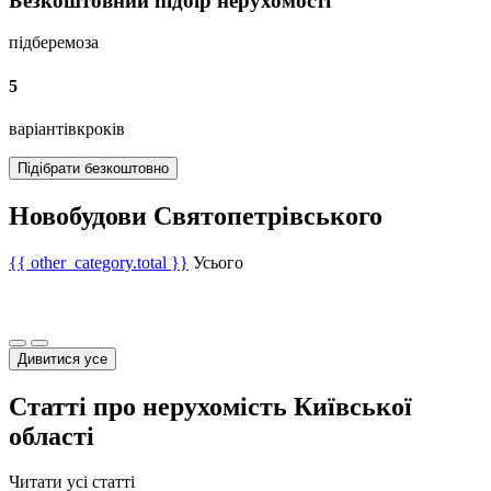
Безкоштовний підбір нерухомості
підберемо
за
5
варіантів
кроків
Підібрати безкоштовно
Новобудови Святопетрівського
{{ other_category.total }}
Усього
Дивитися усе
Статті про нерухомість Київської
області
Читати усі статті