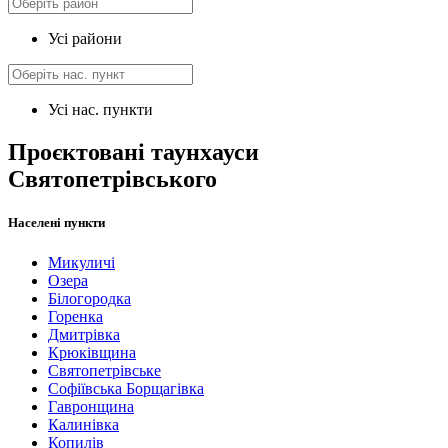
Усі райони
Усі нас. пункти
Проєктовані таунхауси
Святопетрівського
Населені пункти
Микуличі
Озера
Білогородка
Горенка
Дмитрівка
Крюківщина
Святопетрівське
Софіївська Борщагівка
Гавронщина
Калинівка
Копилів