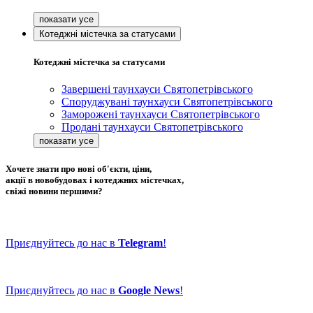
Котеджні містечка за статусами
Котеджні містечка за статусами
Завершені таунхауси Святопетрівського
Споруджувані таунхауси Святопетрівського
Заморожені таунхауси Святопетрівського
Продані таунхауси Святопетрівського
Хочете знати про нові об'єкти, ціни,
акції в новобудовах і котеджних містечках,
свіжі новини першими?
Приєднуйтесь до нас в
Telegram
!
Приєднуйтесь до нас в
Google News
!