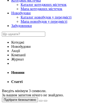
Котеджні містечка
Каталог котеджних містечок
Мапа котеджних містечок
Новобудови
Каталог новобудов у передмісті
Мапа новобудов у передмісті
Забудовники
Котеджі
Новобудови
Акції
Компанії
Журнал
Новини
Статті
Введіть мінімум 3 символи.
За вашим запитом нічого не знайдено.
Підібрати безкоштовно