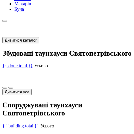
Макарів
Буча
Дивитися каталог
Збудовані таунхауси Святопетрівського
{{ done.total }}
Усього
Дивитися усе
Споруджувані таунхауси
Святопетрівського
{{ building.total }}
Усього