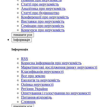
Статті про нерухомість
Аналітика про нерухомість
Статті про будівництво
Конференції про нерухомість
Виставки про нерухомість
Семінари про нерухомість
Конкурси про нерухомість
Інформація
Інформація
RSS
Корисна інформація про нерухомість
Маркетингові дослідження ринку нерухомості
Класифікація нерухомості
Все про землю
Екологія та нерухомість
Оцінка нерухомості
Регіони України
Опитування і голосування по нерухомості
Питання-відповідь
Словник