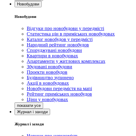
Новобудови
Новобудови
Відгуки про новобудови у передмісті
Статистика цін в приміських новобудовах
Каталог новобудов у передмісті
Народний рейтинг новобудов
Споруджувані новобудови
Квартири в новобудовах
Апартаменти у житлових комплексах
Збудовані новобудови
Проекти новобудов
Будівництво зупинено
Акції в новобудовах
Новобудови передмістя на мапі
Рейтинг приміських новобудов
Ціни у новобудовах
Журнал і заходи
Журнал і заходи
Новини про нерухомість