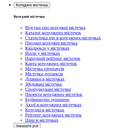
Котеджні містечка
Котеджні містечка
Відгуки про котеджні містечка
Каталог котеджних містечок
Статистика цін в котеджних містечках
Продані котеджні містечка
Квадрекси у містечках
Вілли у містечках
Народний рейтинг містечок
Карта котеджних містечок
Містечка таунхаусів
Містечка дуплексів
Ділянки в містечках
Збудовані містечка
Споруджувані містечка
Проекти котеджних містечок
Будівництво зупинено
Акції в котеджних містечках
Котеджі в містечках
Рейтинг котеджних містечок
Ціни в містечках