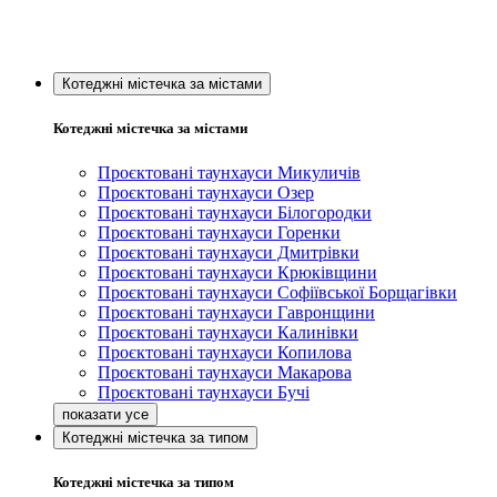
Котеджні містечка за містами
Котеджні містечка за містами
Проєктовані таунхауси Микуличів
Проєктовані таунхауси Озер
Проєктовані таунхауси Білогородки
Проєктовані таунхауси Горенки
Проєктовані таунхауси Дмитрівки
Проєктовані таунхауси Крюківщини
Проєктовані таунхауси Софіївської Борщагівки
Проєктовані таунхауси Гавронщини
Проєктовані таунхауси Калинівки
Проєктовані таунхауси Копилова
Проєктовані таунхауси Макарова
Проєктовані таунхауси Бучі
Котеджні містечка за типом
Котеджні містечка за типом