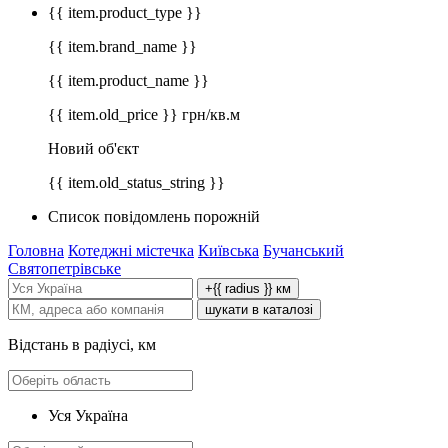
{{ item.product_type }}
{{ item.brand_name }}
{{ item.product_name }}
{{ item.old_price }} грн/кв.м
Новий об'єкт
{{ item.old_status_string }}
Список повідомлень порожній
Головна
Котеджні містечка
Київська
Бучанський
Святопетрівське
+{{ radius }} км
шукати в каталозі
Відстань в радіусі, км
Уся Україна