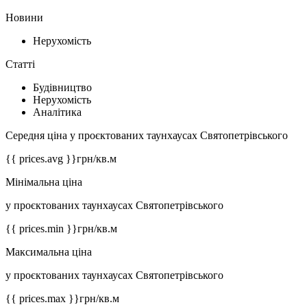
Новини
Нерухомість
Статті
Будівництво
Нерухомість
Аналітика
Середня ціна у проєктованих таунхаусах Святопетрівського
{{ prices.avg }}
грн/кв.м
Мінімальна ціна
у проєктованих таунхаусах Святопетрівського
{{ prices.min }}
грн/кв.м
Максимальна ціна
у проєктованих таунхаусах Святопетрівського
{{ prices.max }}
грн/кв.м