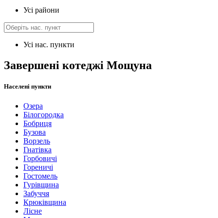
Усі райони
Усі нас. пункти
Завершені котеджі Мощуна
Населені пункти
Озера
Білогородка
Бобриця
Бузова
Ворзель
Гнатівка
Горбовичі
Гореничі
Гостомель
Гурівщина
Забуччя
Крюківщина
Лісне