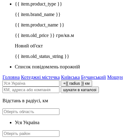
{{ item.product_type }}
{{ item.brand_name }}
{{ item.product_name }}
{{ item.old_price }} грн/кв.м
Новий об'єкт
{{ item.old_status_string }}
Список повідомлень порожній
Головна
Котеджні містечка
Київська
Бучанський
Мощун
+{{ radius }} км
шукати в каталозі
Відстань в радіусі, км
Уся Україна