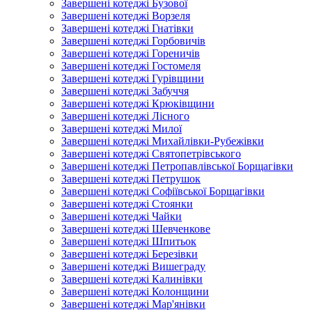
Завершені котеджі Бузової
Завершені котеджі Ворзеля
Завершені котеджі Гнатівки
Завершені котеджі Горбовичів
Завершені котеджі Гореничів
Завершені котеджі Гостомеля
Завершені котеджі Гурівщини
Завершені котеджі Забуччя
Завершені котеджі Крюківщини
Завершені котеджі Лісного
Завершені котеджі Милої
Завершені котеджі Михайлівки-Рубежівки
Завершені котеджі Святопетрівського
Завершені котеджі Петропавлівської Борщагівки
Завершені котеджі Петрушок
Завершені котеджі Софіївської Борщагівки
Завершені котеджі Стоянки
Завершені котеджі Чайки
Завершені котеджі Шевченкове
Завершені котеджі Шпитьок
Завершені котеджі Березівки
Завершені котеджі Вишеграду
Завершені котеджі Калинівки
Завершені котеджі Колонщини
Завершені котеджі Мар'янівки