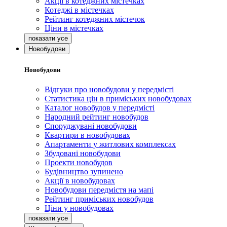
Акції в котеджних містечках
Котеджі в містечках
Рейтинг котеджних містечок
Ціни в містечках
Новобудови
Новобудови
Відгуки про новобудови у передмісті
Статистика цін в приміських новобудовах
Каталог новобудов у передмісті
Народний рейтинг новобудов
Споруджувані новобудови
Квартири в новобудовах
Апартаменти у житлових комплексах
Збудовані новобудови
Проекти новобудов
Будівництво зупинено
Акції в новобудовах
Новобудови передмістя на мапі
Рейтинг приміських новобудов
Ціни у новобудовах