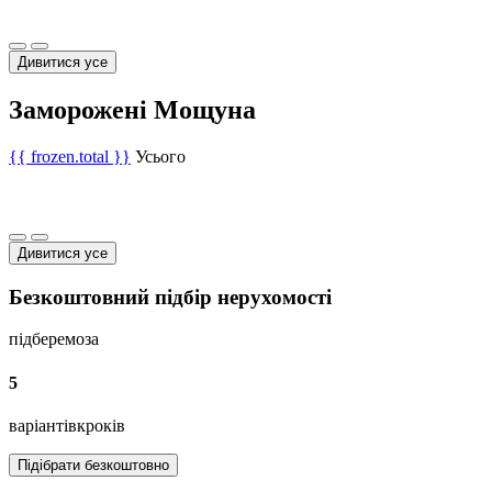
Дивитися усе
Заморожені Мощуна
{{ frozen.total }}
Усього
Дивитися усе
Безкоштовний підбір нерухомості
підберемо
за
5
варіантів
кроків
Підібрати безкоштовно