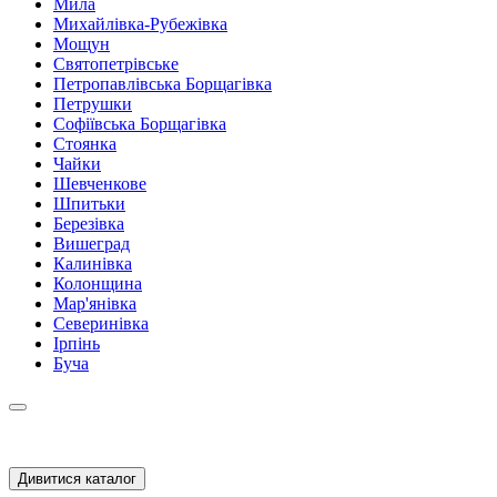
Мила
Михайлівка-Рубежівка
Мощун
Святопетрівське
Петропавлівська Борщагівка
Петрушки
Софіївська Борщагівка
Стоянка
Чайки
Шевченкове
Шпитьки
Березівка
Вишеград
Калинівка
Колонщина
Мар'янівка
Северинівка
Ірпінь
Буча
Дивитися каталог