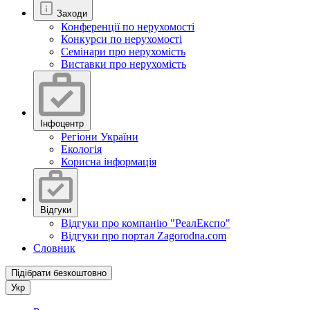
Заходи
Конференції по нерухомості
Конкурси по нерухомості
Семінари про нерухомість
Виставки про нерухомість
Інфоцентр
Регіони України
Екологія
Корисна інформація
Відгуки
Відгуки про компанію "РеалЕкспо"
Відгуки про портал Zagorodna.com
Словник
Підібрати безкоштовно
Укр