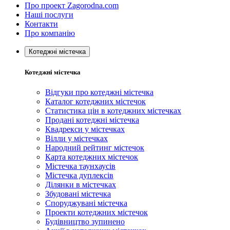
Про проект Zagorodna.com
Наші послуги
Контакти
Про компанію
Котеджні містечка
Котеджні містечка
Відгуки про котеджні містечка
Каталог котеджних містечок
Статистика цін в котеджних містечках
Продані котеджні містечка
Квадрекси у містечках
Вілли у містечках
Народний рейтинг містечок
Карта котеджних містечок
Містечка таунхаусів
Містечка дуплексів
Ділянки в містечках
Збудовані містечка
Споруджувані містечка
Проекти котеджних містечок
Будівництво зупинено