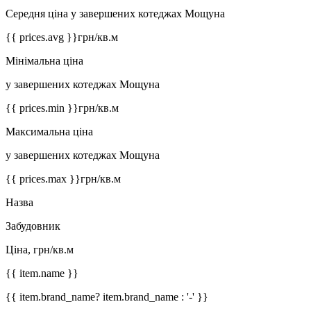
Середня ціна у завершених котеджах Мощуна
{{ prices.avg }}
грн/кв.м
Мінімальна ціна
у завершених котеджах Мощуна
{{ prices.min }}
грн/кв.м
Максимальна ціна
у завершених котеджах Мощуна
{{ prices.max }}
грн/кв.м
Назва
Забудовник
Ціна, грн/кв.м
{{ item.name }}
{{ item.brand_name? item.brand_name : '-' }}