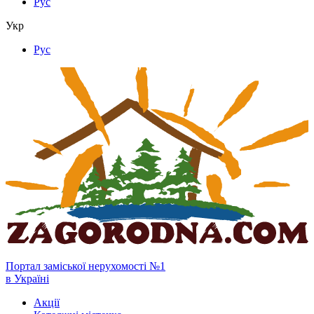
Рус
Укр
Рус
Портал заміської нерухомості №1
в Україні
Акції