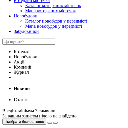
Котеджні містечка
Каталог котеджних містечок
Мапа котеджних містечок
Новобудови
Каталог новобудов у передмісті
Мапа новобудов у передмісті
Забудовники
Котеджі
Новобудови
Акції
Компанії
Журнал
Новини
Статті
Введіть мінімум 3 символи.
За вашим запитом нічого не знайдено.
Підібрати безкоштовно