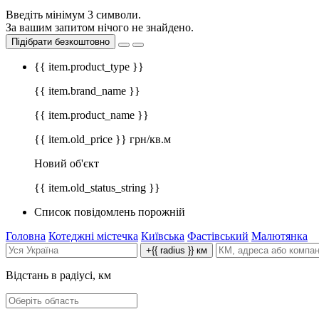
Введіть мінімум 3 символи.
За вашим запитом нічого не знайдено.
Підібрати безкоштовно
{{ item.product_type }}
{{ item.brand_name }}
{{ item.product_name }}
{{ item.old_price }} грн/кв.м
Новий об'єкт
{{ item.old_status_string }}
Список повідомлень порожній
Головна
Котеджні містечка
Київська
Фастівський
Малютянка
+{{ radius }} км
Відстань в радіусі, км