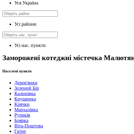
Уся Україна
Усі райони
Усі нас. пункти
Заморожені котеджні містечка Малютя
Населені пункти
Дерев'янки
Зелений Бір
Калинівка
Крушинка
Крячки
Мархалівка
Руликів
Боярка
Віта-Поштова
Гатне