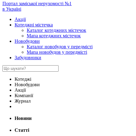
Портал заміської нерухомості №1
в Україні
Акції
Котеджні містечка
Каталог котеджних містечок
Мапа котеджних містечок
Новобудови
Каталог новобудов у передмісті
Мапа новобудов у передмісті
Забудовники
Котеджі
Новобудови
Акції
Компанії
Журнал
Новини
Статті