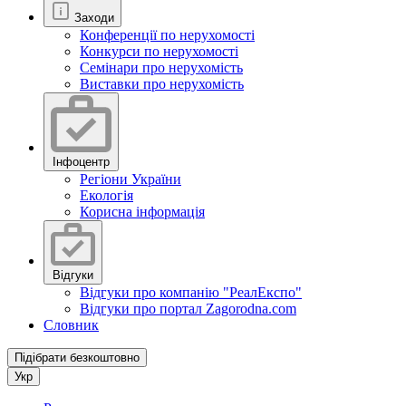
Заходи
Конференції по нерухомості
Конкурси по нерухомості
Семінари про нерухомість
Виставки про нерухомість
Інфоцентр
Регіони України
Екологія
Корисна інформація
Відгуки
Відгуки про компанію "РеалЕкспо"
Відгуки про портал Zagorodna.com
Словник
Підібрати безкоштовно
Укр