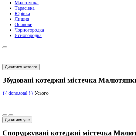
Малютянка
Тарасівка
Юрівка
Лишня
Осикове
Чорногородка
Ясногородка
Дивитися каталог
Збудовані котеджні містечка Малютянк
{{ done.total }}
Усього
Дивитися усе
Споруджувані котеджні містечка Малю