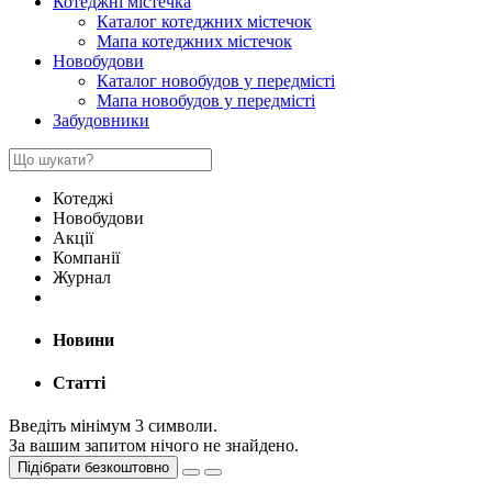
Котеджні містечка
Каталог котеджних містечок
Мапа котеджних містечок
Новобудови
Каталог новобудов у передмісті
Мапа новобудов у передмісті
Забудовники
Котеджі
Новобудови
Акції
Компанії
Журнал
Новини
Статті
Введіть мінімум 3 символи.
За вашим запитом нічого не знайдено.
Підібрати безкоштовно