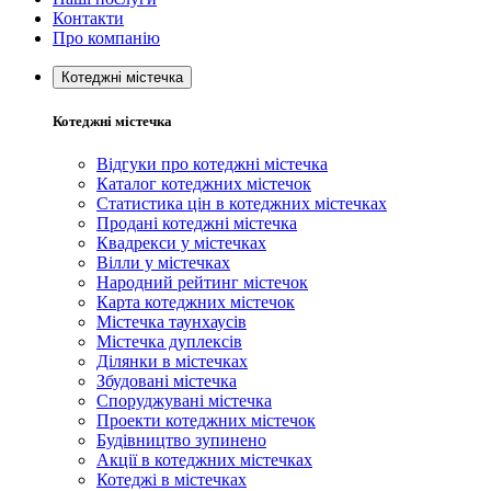
Контакти
Про компанію
Котеджні містечка
Котеджні містечка
Відгуки про котеджні містечка
Каталог котеджних містечок
Статистика цін в котеджних містечках
Продані котеджні містечка
Квадрекси у містечках
Вілли у містечках
Народний рейтинг містечок
Карта котеджних містечок
Містечка таунхаусів
Містечка дуплексів
Ділянки в містечках
Збудовані містечка
Споруджувані містечка
Проекти котеджних містечок
Будівництво зупинено
Акції в котеджних містечках
Котеджі в містечках