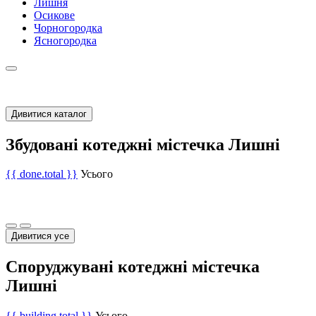
Лишня
Осикове
Чорногородка
Ясногородка
Дивитися каталог
Збудовані котеджні містечка Лишні
{{ done.total }}
Усього
Дивитися усе
Споруджувані котеджні містечка
Лишні
{{ building.total }}
Усього