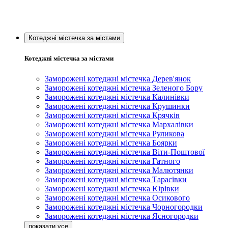
Котеджні містечка за містами
Котеджні містечка за містами
Заморожені котеджні містечка Дерев'янок
Заморожені котеджні містечка Зеленого Бору
Заморожені котеджні містечка Калинівки
Заморожені котеджні містечка Крушинки
Заморожені котеджні містечка Крячків
Заморожені котеджні містечка Мархалівки
Заморожені котеджні містечка Руликова
Заморожені котеджні містечка Боярки
Заморожені котеджні містечка Віти-Поштової
Заморожені котеджні містечка Гатного
Заморожені котеджні містечка Малютянки
Заморожені котеджні містечка Тарасівки
Заморожені котеджні містечка Юрівки
Заморожені котеджні містечка Осикового
Заморожені котеджні містечка Чорногородки
Заморожені котеджні містечка Ясногородки