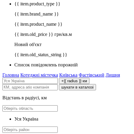
{{ item.product_type }}
{{ item.brand_name }}
{{ item.product_name }}
{{ item.old_price }} грн/кв.м
Новий об'єкт
{{ item.old_status_string }}
Список повідомлень порожній
Головна
Котеджні містечка
Київська
Фастівський
Лишня
+{{ radius }} км
шукати в каталозі
Відстань в радіусі, км
Уся Україна