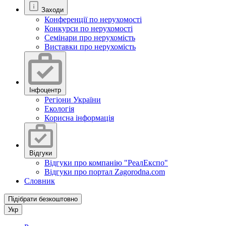
Заходи
Конференції по нерухомості
Конкурси по нерухомості
Семінари про нерухомість
Виставки про нерухомість
Інфоцентр
Регіони України
Екологія
Корисна інформація
Відгуки
Відгуки про компанію "РеалЕкспо"
Відгуки про портал Zagorodna.com
Словник
Підібрати безкоштовно
Укр