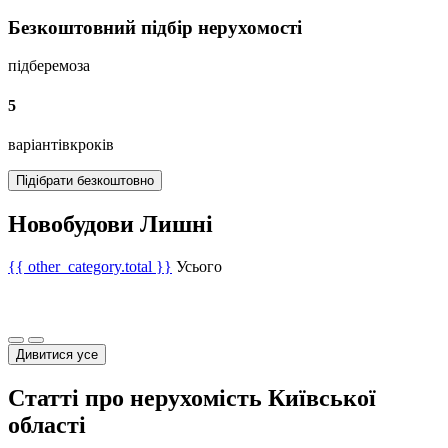
Безкоштовний підбір нерухомості
підберемо
за
5
варіантів
кроків
Підібрати безкоштовно
Новобудови Лишні
{{ other_category.total }}
Усього
Дивитися усе
Статті про нерухомість Київської
області