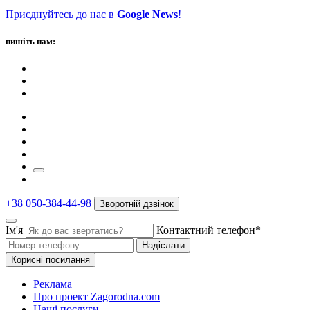
Приєднуйтесь до нас в
Google News
!
пишіть нам:
+38 050-384-44-98
Зворотній дзвінок
Ім'я
Контактний телефон*
Надіслати
Корисні посилання
Реклама
Про проект Zagorodna.com
Наші послуги