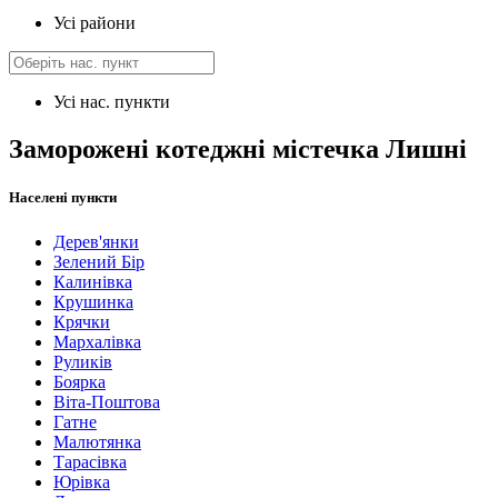
Усі райони
Усі нас. пункти
Заморожені котеджні містечка Лишні
Населені пункти
Дерев'янки
Зелений Бір
Калинівка
Крушинка
Крячки
Мархалівка
Руликів
Боярка
Віта-Поштова
Гатне
Малютянка
Тарасівка
Юрівка