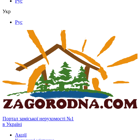
Рус
Укр
Рус
Портал заміської нерухомості №1
в Україні
Акції