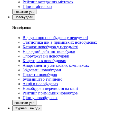
Рейтинг котеджних містечок
Ціни в містечках
Новобудови
Новобудови
Відгуки про новобудови у передмісті
Статистика цін в приміських новобудовах
Каталог новобудов у передмісті
Народний рейтинг новобудов
Споруджувані новобудови
Квартири в новобудовах
Апартаменти у житлових комплексах
Збудовані новобудови
Проекти новобудов
Будівництво зупинено
Акції в новобудовах
Новобудови передмістя на мапі
Рейтинг приміських новобудов
Ціни у новобудовах
Журнал і заходи