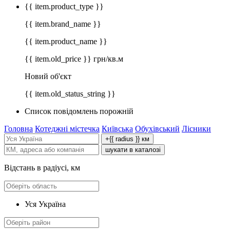
{{ item.product_type }}
{{ item.brand_name }}
{{ item.product_name }}
{{ item.old_price }} грн/кв.м
Новий об'єкт
{{ item.old_status_string }}
Список повідомлень порожній
Головна
Котеджні містечка
Київська
Обухівський
Лісники
+{{ radius }} км
шукати в каталозі
Відстань в радіусі, км
Уся Україна