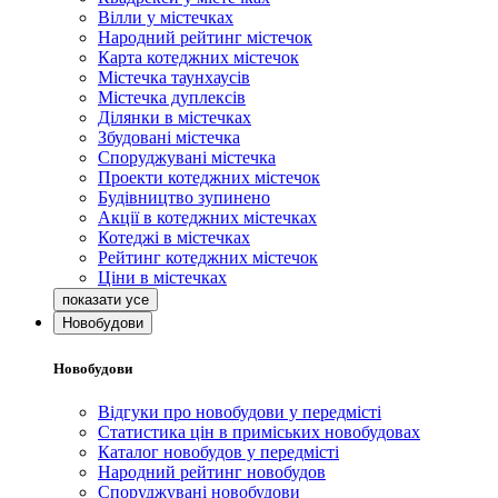
Вілли у містечках
Народний рейтинг містечок
Карта котеджних містечок
Містечка таунхаусів
Містечка дуплексів
Ділянки в містечках
Збудовані містечка
Споруджувані містечка
Проекти котеджних містечок
Будівництво зупинено
Акції в котеджних містечках
Котеджі в містечках
Рейтинг котеджних містечок
Ціни в містечках
Новобудови
Новобудови
Відгуки про новобудови у передмісті
Статистика цін в приміських новобудовах
Каталог новобудов у передмісті
Народний рейтинг новобудов
Споруджувані новобудови