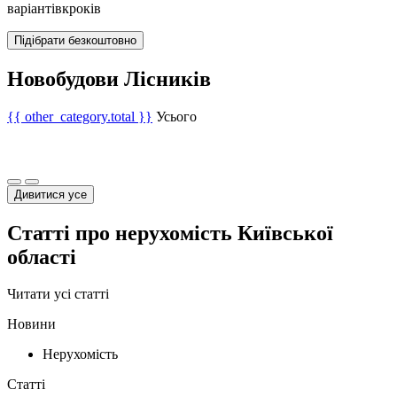
варіантів
кроків
Підібрати безкоштовно
Новобудови Лісників
{{ other_category.total }}
Усього
Дивитися усе
Статті про нерухомість Київської
області
Читати усі статті
Новини
Нерухомість
Статті