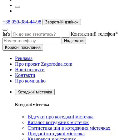
+38 050-384-44-98
Зворотній дзвінок
Ім'я
Контактний телефон*
Надіслати
Корисні посилання
Реклама
Про проект Zagorodna.com
Наші послуги
Контакти
Про компанію
Котеджні містечка
Котеджні містечка
Відгуки про котеджні містечка
Каталог котеджних містечок
Статистика цін в котеджних містечках
Продані котеджні містечка
Квадрекси у містечках