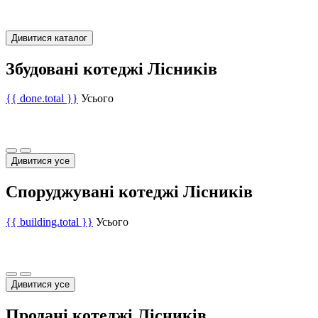
Дивитися каталог
Збудовані котеджі Лісників
{{ done.total }}
Усього
Дивитися усе
Споруджувані котеджі Лісників
{{ building.total }}
Усього
Дивитися усе
Продані котеджі Лісників