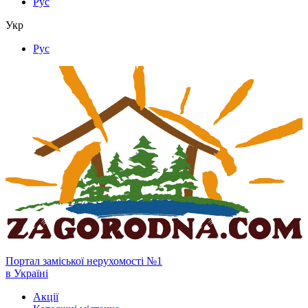
Рус
Укр
Рус
Портал заміської нерухомості №1
в Україні
Акції