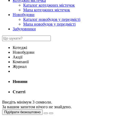
Котеджні містечка
Каталог котеджних містечок
Мапа котеджних містечок
Новобудови
Каталог новобудов у передмісті
Мапа новобудов у передмісті
Забудовники
Котеджі
Новобудови
Акції
Компанії
Журнал
Новини
Статті
Введіть мінімум 3 символи.
За вашим запитом нічого не знайдено.
Підібрати безкоштовно