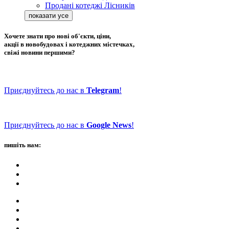
Продані котеджі Лісників
Хочете знати про нові об'єкти, ціни,
акції в новобудовах і котеджних містечках,
свіжі новини першими?
Приєднуйтесь до нас в
Telegram
!
Приєднуйтесь до нас в
Google News
!
пишіть нам: