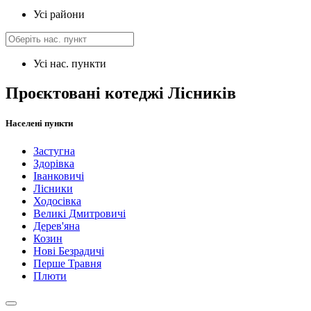
Усі райони
Усі нас. пункти
Проєктовані котеджі Лісників
Населені пункти
Застугна
Здорівка
Іванковичі
Лісники
Ходосівка
Великі Дмитровичі
Дерев'яна
Козин
Нові Безрадичі
Перше Травня
Плюти