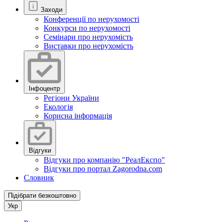
Заходи
Конференції по нерухомості
Конкурси по нерухомості
Семінари про нерухомість
Виставки про нерухомість
Інфоцентр
Регіони України
Екологія
Корисна інформація
Відгуки
Відгуки про компанію "РеалЕкспо"
Відгуки про портал Zagorodna.com
Словник
Підібрати безкоштовно
Укр