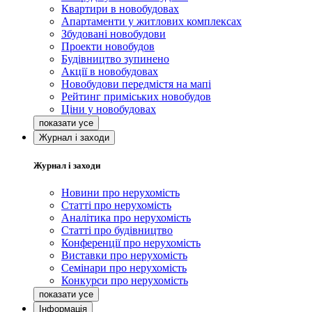
Квартири в новобудовах
Апартаменти у житлових комплексах
Збудовані новобудови
Проекти новобудов
Будівництво зупинено
Акції в новобудовах
Новобудови передмістя на мапі
Рейтинг приміських новобудов
Ціни у новобудовах
Журнал і заходи
Журнал і заходи
Новини про нерухомість
Статті про нерухомість
Аналітика про нерухомість
Статті про будівництво
Конференції про нерухомість
Виставки про нерухомість
Семінари про нерухомість
Конкурси про нерухомість
Інформація