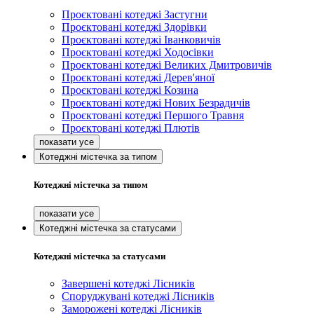
Проєктовані котеджі Застугни
Проєктовані котеджі Здорівки
Проєктовані котеджі Іванковичів
Проєктовані котеджі Ходосівки
Проєктовані котеджі Великих Дмитровичів
Проєктовані котеджі Дерев'яної
Проєктовані котеджі Козина
Проєктовані котеджі Нових Безрадичів
Проєктовані котеджі Першого Травня
Проєктовані котеджі Плютів
Котеджні містечка за типом
Котеджні містечка за типом
Котеджні містечка за статусами
Котеджні містечка за статусами
Завершені котеджі Лісників
Споруджувані котеджі Лісників
Заморожені котеджі Лісників