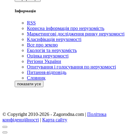
Інформація
RSS
Корисна інформація про нерухомість
Маркетингові дослідження ринку нерухомості
Класифікація нерухомості
Все про землю
Екологія та нерухомість
Оцінка нерухомості
Регіони України
Опитування і голосування по нерухомості
Питання-відповідь
Словник
© Copyright 2010-2026 - Zagorodna.com
|
Політика
конфіденційності
|
Карта сайту