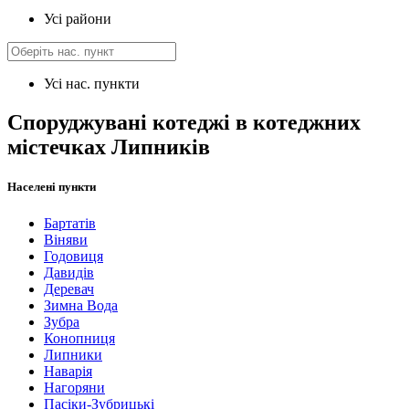
Усі райони
Усі нас. пункти
Споруджувані котеджі в котеджних
містечках Липників
Населені пункти
Бартатів
Віняви
Годовиця
Давидів
Деревач
Зимна Вода
Зубра
Конопниця
Липники
Наварія
Нагоряни
Пасіки-Зубрицькі