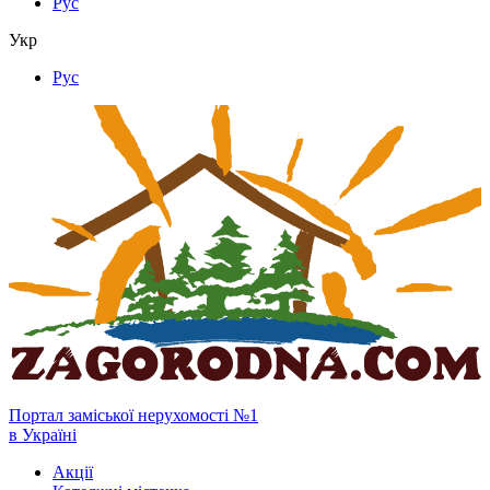
Рус
Укр
Рус
Портал заміської нерухомості №1
в Україні
Акції