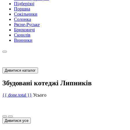
Підберізці
Поршна
Сокільники
Солонка
Рясне-Руське
Брюховичі
Скнилів
Винники
Дивитися каталог
Збудовані котеджі Липників
{{ done.total }}
Усього
Дивитися усе