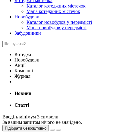
Котеджні містечка
Каталог котеджних містечок
Мапа котеджних містечок
Новобудови
Каталог новобудов у передмісті
Мапа новобудов у передмісті
Забудовники
Котеджі
Новобудови
Акції
Компанії
Журнал
Новини
Статті
Введіть мінімум 3 символи.
За вашим запитом нічого не знайдено.
Підібрати безкоштовно