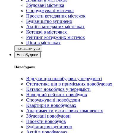
Збудовані містечка
Споруджувані містечка
Проекти котеджних містечок
Будівництво зупинено
Акції в котеджних містечках
Котеджі в містечках
Рейтинг котеджних містечок
Ціни в містечках
Новобудови
Новобудови
Відгуки про новобудови у передмісті
Статистика цін в приміських новобудовах
Каталог новобудов у передмісті
Народний рейтинг новобудов
Споруджувані новобудови
Квартири в новобудовах
Апартаменти у житлових комплексах
Збудовані новобудови
Проекти новобудов
Будівництво зупинено
Акції в новобудовах