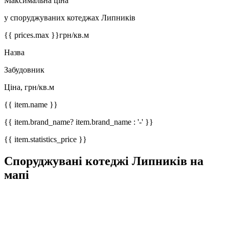
Максимальна ціна
у споруджуваних котеджах Липників
{{ prices.max }}
грн/кв.м
Назва
Забудовник
Ціна, грн/кв.м
{{ item.name }}
{{ item.brand_name? item.brand_name : '-' }}
{{ item.statistics_price }}
Споруджувані котеджі Липників на
мапі