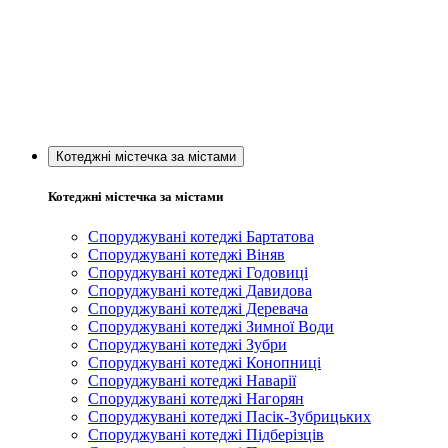
Котеджні містечка за містами
Котеджні містечка за містами
Споруджувані котеджі Бартатова
Споруджувані котеджі Віняв
Споруджувані котеджі Годовиці
Споруджувані котеджі Давидова
Споруджувані котеджі Деревача
Споруджувані котеджі Зимної Води
Споруджувані котеджі Зубри
Споруджувані котеджі Конопниці
Споруджувані котеджі Наварії
Споруджувані котеджі Нагорян
Споруджувані котеджі Пасік-Зубрицьких
Споруджувані котеджі Підберізців