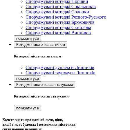
Споруджувані котеджі Поршни
Споруджувані котеджі Сокільників
Споруджувані котеджі Солонки
Споруджувані котеджі Рясного-Руського
Споруджувані котеджі Брюховичів
Споруджувані котеджі Скнилова
Споруджувані котеджі Винників
Котеджні містечка за типом
Котеджні містечка за типом
Споруджувані дуплекси Липників
Споруджувані таунхауси Липників
Котеджні містечка за статусами
Котеджні містечка за статусами
Хочете знати про нові об'єкти, ціни,
акції в новобудовах і котеджних містечках,
свіжі новини першими?