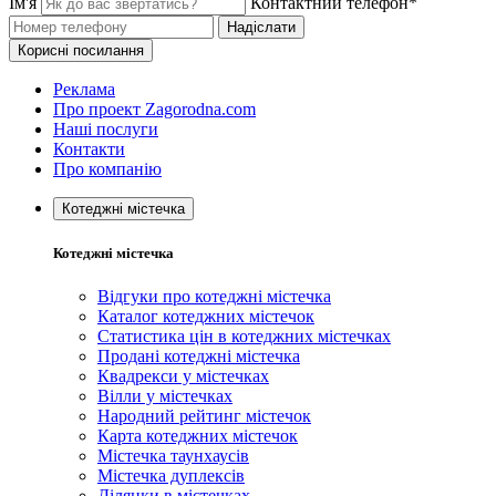
Ім'я
Контактний телефон*
Надіслати
Корисні посилання
Реклама
Про проект Zagorodna.com
Наші послуги
Контакти
Про компанію
Котеджні містечка
Котеджні містечка
Відгуки про котеджні містечка
Каталог котеджних містечок
Статистика цін в котеджних містечках
Продані котеджні містечка
Квадрекси у містечках
Вілли у містечках
Народний рейтинг містечок
Карта котеджних містечок
Містечка таунхаусів
Містечка дуплексів
Ділянки в містечках