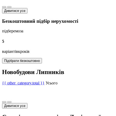
Дивитися усе
Безкоштовний підбір нерухомості
підберемо
за
5
варіантів
кроків
Підібрати безкоштовно
Новобудови Липників
{{ other_category.total }}
Усього
Дивитися усе