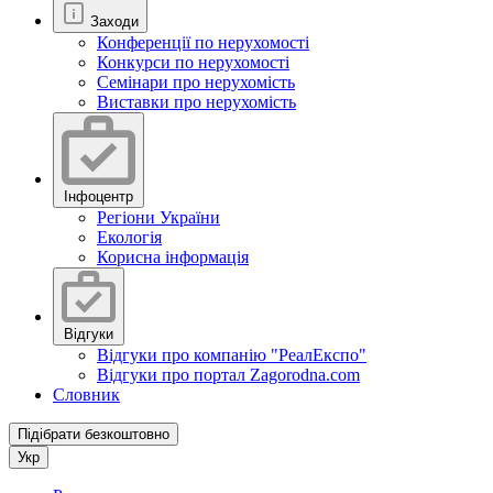
Заходи
Конференції по нерухомості
Конкурси по нерухомості
Семінари про нерухомість
Виставки про нерухомість
Інфоцентр
Регіони України
Екологія
Корисна інформація
Відгуки
Відгуки про компанію "РеалЕкспо"
Відгуки про портал Zagorodna.com
Словник
Підібрати безкоштовно
Укр