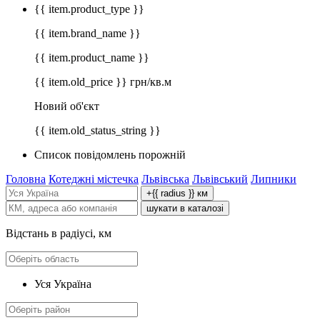
{{ item.product_type }}
{{ item.brand_name }}
{{ item.product_name }}
{{ item.old_price }} грн/кв.м
Новий об'єкт
{{ item.old_status_string }}
Список повідомлень порожній
Головна
Котеджні містечка
Львівська
Львівський
Липники
+{{ radius }} км
шукати в каталозі
Відстань в радіусі, км
Уся Україна