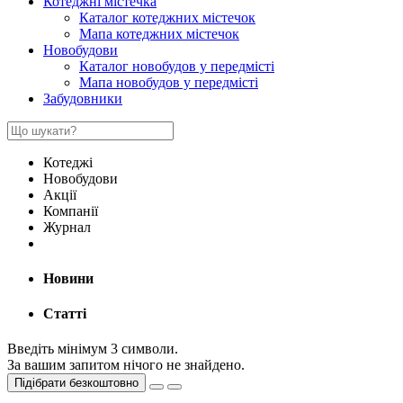
Котеджні містечка
Каталог котеджних містечок
Мапа котеджних містечок
Новобудови
Каталог новобудов у передмісті
Мапа новобудов у передмісті
Забудовники
Котеджі
Новобудови
Акції
Компанії
Журнал
Новини
Статті
Введіть мінімум 3 символи.
За вашим запитом нічого не знайдено.
Підібрати безкоштовно