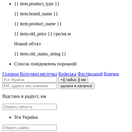
{{ item.product_type }}
{{ item.brand_name }}
{{ item.product_name }}
{{ item.old_price }} грн/кв.м
Новий об'єкт
{{ item.old_status_string }}
Список повідомлень порожній
Головна
Котеджні містечка
Київська
Фастівський
Крячки
+{{ radius }} км
шукати в каталозі
Відстань в радіусі, км
Уся Україна