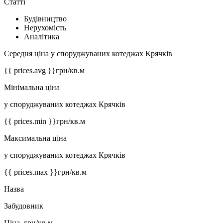
Статті
Будівництво
Нерухомість
Аналітика
Середня ціна у споруджуваних котеджах Крячків
{{ prices.avg }}
грн/кв.м
Мінімальна ціна
у споруджуваних котеджах Крячків
{{ prices.min }}
грн/кв.м
Максимальна ціна
у споруджуваних котеджах Крячків
{{ prices.max }}
грн/кв.м
Назва
Забудовник
Ціна, грн/кв.м