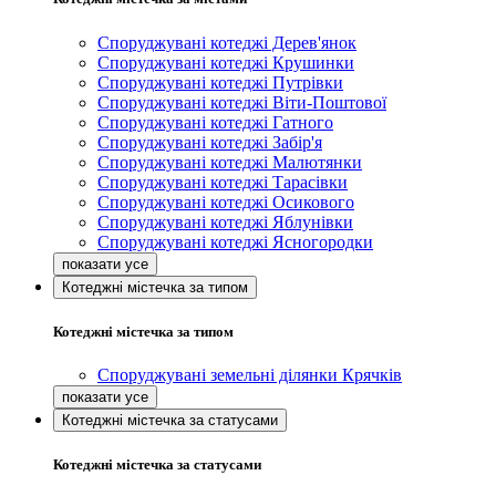
Споруджувані котеджі Дерев'янок
Споруджувані котеджі Крушинки
Споруджувані котеджі Путрівки
Споруджувані котеджі Віти-Поштової
Споруджувані котеджі Гатного
Споруджувані котеджі Забір'я
Споруджувані котеджі Малютянки
Споруджувані котеджі Тарасівки
Споруджувані котеджі Осикового
Споруджувані котеджі Яблунівки
Споруджувані котеджі Ясногородки
Котеджні містечка за типом
Котеджні містечка за типом
Споруджувані земельні ділянки Крячків
Котеджні містечка за статусами
Котеджні містечка за статусами