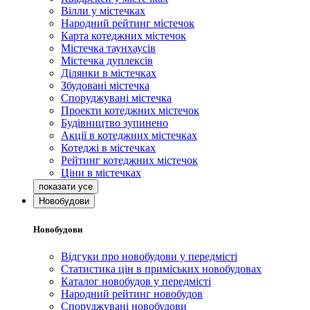
Вілли у містечках
Народний рейтинг містечок
Карта котеджних містечок
Містечка таунхаусів
Містечка дуплексів
Ділянки в містечках
Збудовані містечка
Споруджувані містечка
Проекти котеджних містечок
Будівництво зупинено
Акції в котеджних містечках
Котеджі в містечках
Рейтинг котеджних містечок
Ціни в містечках
Новобудови
Новобудови
Відгуки про новобудови у передмісті
Статистика цін в приміських новобудовах
Каталог новобудов у передмісті
Народний рейтинг новобудов
Споруджувані новобудови