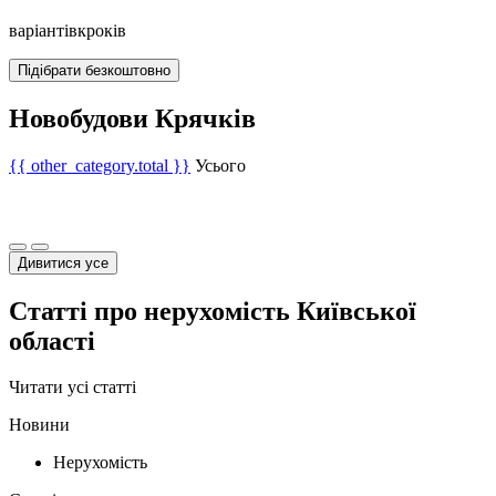
варіантів
кроків
Підібрати безкоштовно
Новобудови Крячків
{{ other_category.total }}
Усього
Дивитися усе
Статті про нерухомість Київської
області
Читати усі статті
Новини
Нерухомість