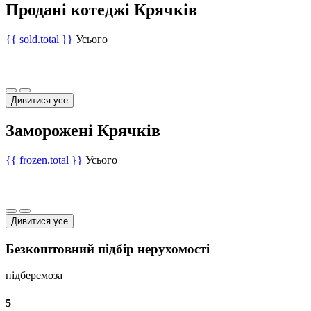
Продані котеджі Крячків
{{ sold.total }}
Усього
Дивитися усе
Заморожені Крячків
{{ frozen.total }}
Усього
Дивитися усе
Безкоштовний підбір нерухомості
підберемо
за
5