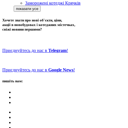
Заморожені котеджі Крячків
Хочете знати про нові об'єкти, ціни,
акції в новобудовах і котеджних містечках,
свіжі новини першими?
Приєднуйтесь до нас в
Telegram
!
Приєднуйтесь до нас в
Google News
!
пишіть нам: