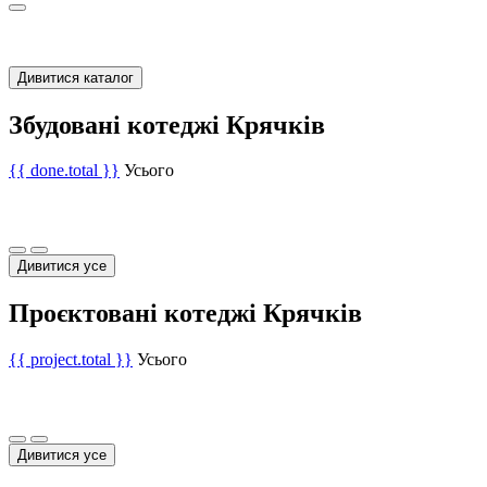
Дивитися каталог
Збудовані котеджі Крячків
{{ done.total }}
Усього
Дивитися усе
Проєктовані котеджі Крячків
{{ project.total }}
Усього
Дивитися усе