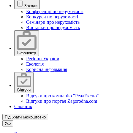
Заходи
Конференції по нерухомості
Конкурси по нерухомості
Семінари про нерухомість
Виставки про нерухомість
Інфоцентр
Регіони України
Екологія
Корисна інформація
Відгуки
Відгуки про компанію "РеалЕкспо"
Відгуки про портал Zagorodna.com
Словник
Підібрати безкоштовно
Укр