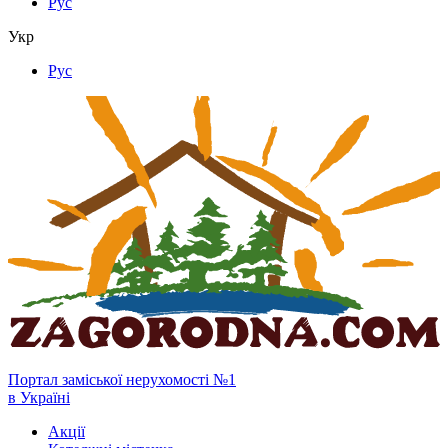
Рус
Укр
Рус
Портал заміської нерухомості №1
в Україні
Акції