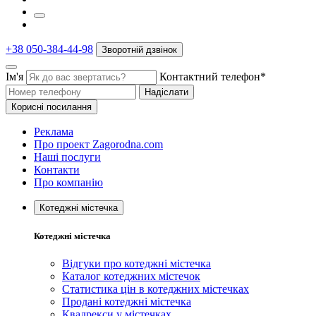
+38 050-384-44-98
Зворотній дзвінок
Ім'я
Контактний телефон*
Надіслати
Корисні посилання
Реклама
Про проект Zagorodna.com
Наші послуги
Контакти
Про компанію
Котеджні містечка
Котеджні містечка
Відгуки про котеджні містечка
Каталог котеджних містечок
Статистика цін в котеджних містечках
Продані котеджні містечка
Квадрекси у містечках