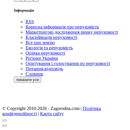
Інформація
RSS
Корисна інформація про нерухомість
Маркетингові дослідження ринку нерухомості
Класифікація нерухомості
Все про землю
Екологія та нерухомість
Оцінка нерухомості
Регіони України
Опитування і голосування по нерухомості
Питання-відповідь
Словник
© Copyright 2010-2026 - Zagorodna.com
|
Політика
конфіденційності
|
Карта сайту