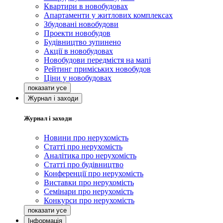
Квартири в новобудовах
Апартаменти у житлових комплексах
Збудовані новобудови
Проекти новобудов
Будівництво зупинено
Акції в новобудовах
Новобудови передмістя на мапі
Рейтинг приміських новобудов
Ціни у новобудовах
Журнал і заходи
Журнал і заходи
Новини про нерухомість
Статті про нерухомість
Аналітика про нерухомість
Статті про будівництво
Конференції про нерухомість
Виставки про нерухомість
Семінари про нерухомість
Конкурси про нерухомість
Інформація