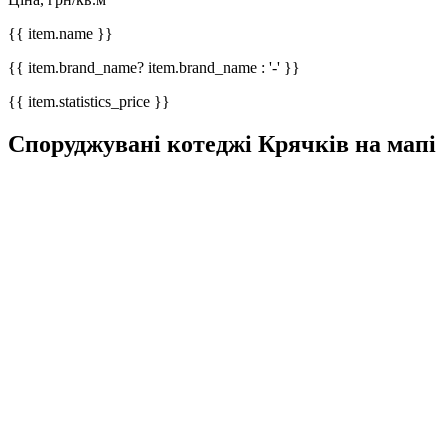
{{ item.name }}
{{ item.brand_name? item.brand_name : '-' }}
{{ item.statistics_price }}
Споруджувані котеджі Крячків на мапі