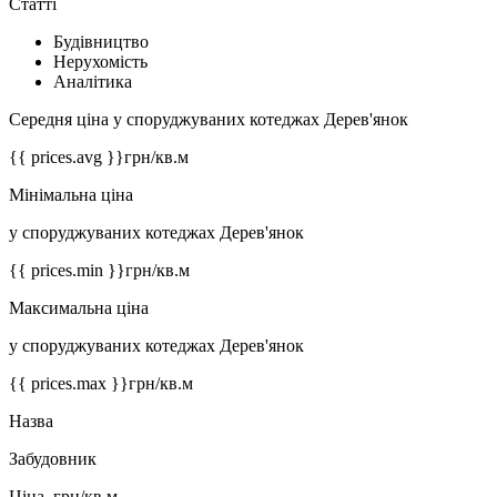
Статті
Будівництво
Нерухомість
Аналітика
Середня ціна у споруджуваних котеджах Дерев'янок
{{ prices.avg }}
грн/кв.м
Мінімальна ціна
у споруджуваних котеджах Дерев'янок
{{ prices.min }}
грн/кв.м
Максимальна ціна
у споруджуваних котеджах Дерев'янок
{{ prices.max }}
грн/кв.м
Назва
Забудовник
Ціна, грн/кв.м