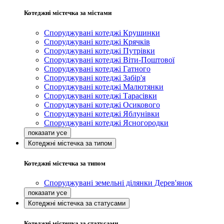
Котеджні містечка за містами
Споруджувані котеджі Крушинки
Споруджувані котеджі Крячків
Споруджувані котеджі Путрівки
Споруджувані котеджі Віти-Поштової
Споруджувані котеджі Гатного
Споруджувані котеджі Забір'я
Споруджувані котеджі Малютянки
Споруджувані котеджі Тарасівки
Споруджувані котеджі Осикового
Споруджувані котеджі Яблунівки
Споруджувані котеджі Ясногородки
Котеджні містечка за типом
Котеджні містечка за типом
Споруджувані земельні ділянки Дерев'янок
Котеджні містечка за статусами
Котеджні містечка за статусами