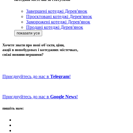
Завершені котеджі Дерев'янок
Проєктовані котеджі Дерев'янок
Заморожені котеджі Дерев'янок
Продані котеджі Дерев'янок
Хочете знати про нові об'єкти, ціни,
акції в новобудовах і котеджних містечках,
свіжі новини першими?
Приєднуйтесь до нас в
Telegram
!
Приєднуйтесь до нас в
Google News
!
пишіть нам: