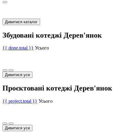
Дивитися каталог
Збудовані котеджі Дерев'янок
{{ done.total }}
Усього
Дивитися усе
Проєктовані котеджі Дерев'янок
{{ project.total }}
Усього
Дивитися усе