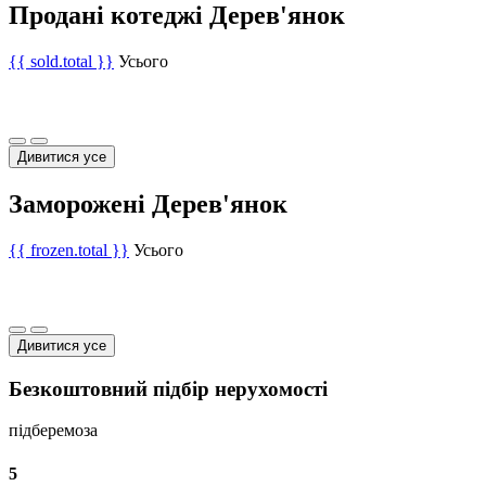
Продані котеджі Дерев'янок
{{ sold.total }}
Усього
Дивитися усе
Заморожені Дерев'янок
{{ frozen.total }}
Усього
Дивитися усе
Безкоштовний підбір нерухомості
підберемо
за
5