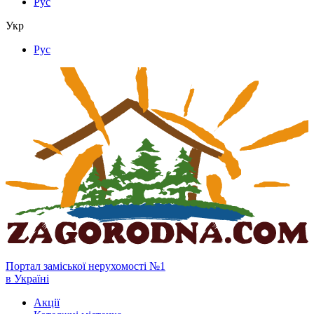
Рус
Укр
Рус
Портал заміської нерухомості №1
в Україні
Акції