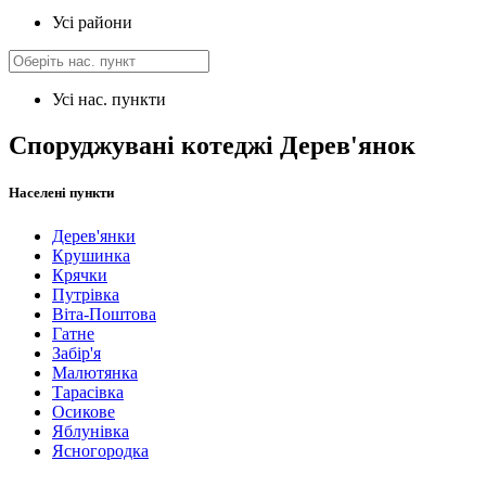
Усі райони
Усі нас. пункти
Споруджувані котеджі Дерев'янок
Населені пункти
Дерев'янки
Крушинка
Крячки
Путрівка
Віта-Поштова
Гатне
Забір'я
Малютянка
Тарасівка
Осикове
Яблунівка
Ясногородка