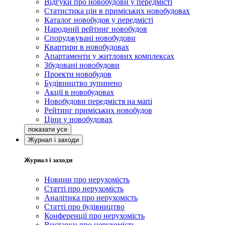
Відгуки про новобудови у передмісті
Статистика цін в приміських новобудовах
Каталог новобудов у передмісті
Народний рейтинг новобудов
Споруджувані новобудови
Квартири в новобудовах
Апартаменти у житлових комплексах
Збудовані новобудови
Проекти новобудов
Будівництво зупинено
Акції в новобудовах
Новобудови передмістя на мапі
Рейтинг приміських новобудов
Ціни у новобудовах
Журнал і заходи
Журнал і заходи
Новини про нерухомість
Статті про нерухомість
Аналітика про нерухомість
Статті про будівництво
Конференції про нерухомість
Виставки про нерухомість