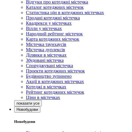
Відгуки про котеджні містечка
Каталог котеджних містечок
Статистика цін в котеджних містечках
Продані котеджні містечка
Квадрекси у містечках
Вілли у містечках
Народний рейтинг містечок
Карта котеджних містечок
Містечка таунхаусів
Містечка дуплексів
Ділянки в містечках
Збудовані містечка
Споруджувані містечка
Проекти котеджних містечок
Будівництво зупинено
Акції в котеджних містечках
Котеджі в містечках
Рейтинг котеджних містечок
Ціни в містечках
Новобудови
Новобудови