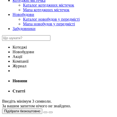
Котеджні містечка
Каталог котеджних містечок
Мапа котеджних містечок
Новобудови
Каталог новобудов у передмісті
Мапа новобудов у передмісті
Забудовники
Котеджі
Новобудови
Акції
Компанії
Журнал
Новини
Статті
Введіть мінімум 3 символи.
За вашим запитом нічого не знайдено.
Підібрати безкоштовно