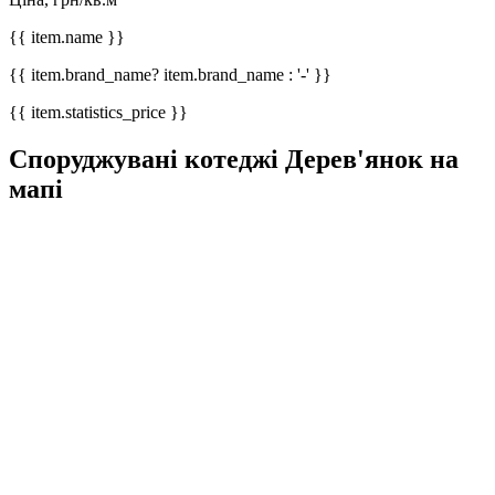
{{ item.name }}
{{ item.brand_name? item.brand_name : '-' }}
{{ item.statistics_price }}
Споруджувані котеджі Дерев'янок на
мапі