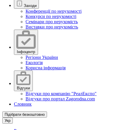
Заходи
Конференції по нерухомості
Конкурси по нерухомості
Семінари про нерухомість
Виставки про нерухомість
Інфоцентр
Регіони України
Екологія
Корисна інформація
Відгуки
Відгуки про компанію "РеалЕкспо"
Відгуки про портал Zagorodna.com
Словник
Підібрати безкоштовно
Укр