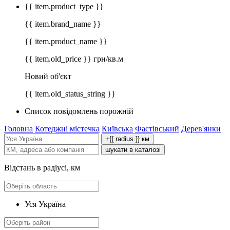
{{ item.product_type }}
{{ item.brand_name }}
{{ item.product_name }}
{{ item.old_price }} грн/кв.м
Новий об'єкт
{{ item.old_status_string }}
Список повідомлень порожній
Головна
Котеджні містечка
Київська
Фастівський
Дерев'янки
+{{ radius }} км
шукати в каталозі
Відстань в радіусі, км
Уся Україна