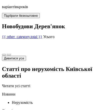
варіантів
кроків
Підібрати безкоштовно
Новобудови Дерев'янок
{{ other_category.total }}
Усього
Дивитися усе
Статті про нерухомість Київської
області
Читати усі статті
Новини
Нерухомість