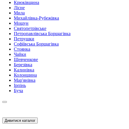
Крюківщина
Лісне
Мила
Михайлівка-Рубежівка
Мощун
Святопетрівське
Петропавлівська Борщагівка
Петрушки
Софіївська Борщагівка
Стоянка
Чайки
Шевченкове
Березівка
Калинівка
Колонщина
Мар'янівка
Ірпінь
Буча
Дивитися каталог