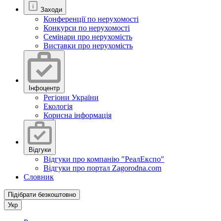
Заходи
Конференції по нерухомості
Конкурси по нерухомості
Семінари про нерухомість
Виставки про нерухомість
Інфоцентр
Регіони України
Екологія
Корисна інформація
Відгуки
Відгуки про компанію "РеалЕкспо"
Відгуки про портал Zagorodna.com
Словник
Підібрати безкоштовно
Укр