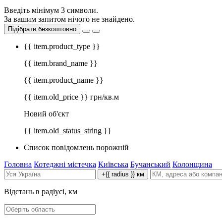
Введіть мінімум 3 символи.
За вашим запитом нічого не знайдено.
Підібрати безкоштовно
{{ item.product_type }}
{{ item.brand_name }}
{{ item.product_name }}
{{ item.old_price }} грн/кв.м
Новий об'єкт
{{ item.old_status_string }}
Список повідомлень порожній
Головна
Котеджні містечка
Київська
Бучанський
Колонщина
+{{ radius }} км
Відстань в радіусі, км