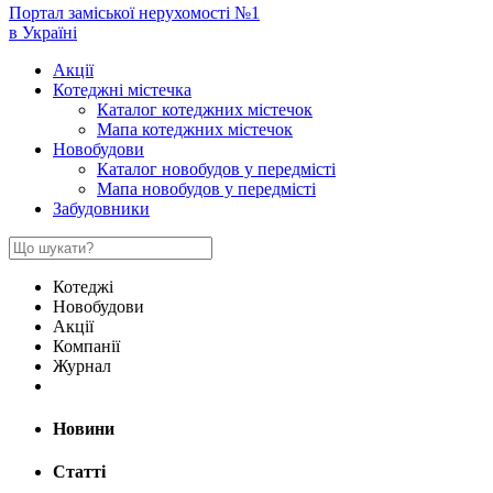
Портал заміської нерухомості №1
в Україні
Акції
Котеджні містечка
Каталог котеджних містечок
Мапа котеджних містечок
Новобудови
Каталог новобудов у передмісті
Мапа новобудов у передмісті
Забудовники
Котеджі
Новобудови
Акції
Компанії
Журнал
Новини
Статті