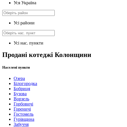
Уся Україна
Усі райони
Усі нас. пункти
Продані котеджі Колонщини
Населені пункти
Озера
Білогородка
Бобриця
Бузова
Ворзель
Горбовичі
Гореничі
Гостомель
Гурівщина
Забуччя