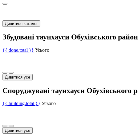
Дивитися каталог
Збудовані таунхауси Обухівського райо
{{ done.total }}
Усього
Дивитися усе
Споруджувані таунхауси Обухівського 
{{ building.total }}
Усього
Дивитися усе