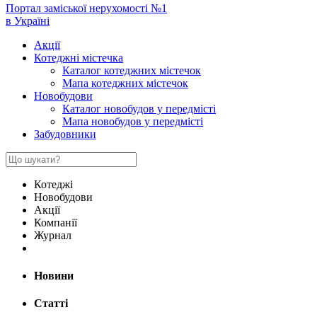
Портал заміської нерухомості №1
в Україні
Акції
Котеджні містечка
Каталог котеджних містечок
Мапа котеджних містечок
Новобудови
Каталог новобудов у передмісті
Мапа новобудов у передмісті
Забудовники
Котеджі
Новобудови
Акції
Компанії
Журнал
Новини
Статті