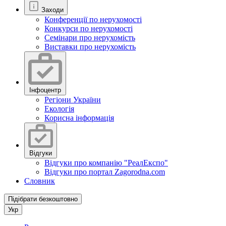
Заходи
Конференції по нерухомості
Конкурси по нерухомості
Семінари про нерухомість
Виставки про нерухомість
Інфоцентр
Регіони України
Екологія
Корисна інформація
Відгуки
Відгуки про компанію "РеалЕкспо"
Відгуки про портал Zagorodna.com
Словник
Підібрати безкоштовно
Укр