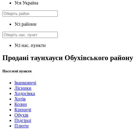
Уся Україна
Усі райони
Усі нас. пункти
Продані таунхауси Обухівського району
Населені пункти
Іванковичі
Лісники
Ходосівка
Хотів
Козин
Креничі
Обухів
Підгірці
Плюти