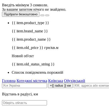
Введіть мінімум 3 символи.
За вашим запитом нічого не знайдено.
Підібрати безкоштовно
{{ item.product_type }}
{{ item.brand_name }}
{{ item.product_name }}
{{ item.old_price }} грн/кв.м
Новий об'єкт
{{ item.old_status_string }}
Список повідомлень порожній
Головна
Котеджні містечка
Київська
Обухівський
+{{ radius }} км
Відстань в радіусі, км