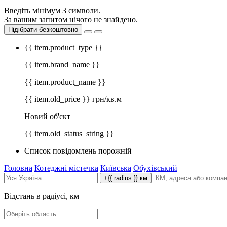
Введіть мінімум 3 символи.
За вашим запитом нічого не знайдено.
Підібрати безкоштовно
{{ item.product_type }}
{{ item.brand_name }}
{{ item.product_name }}
{{ item.old_price }} грн/кв.м
Новий об'єкт
{{ item.old_status_string }}
Список повідомлень порожній
Головна
Котеджні містечка
Київська
Обухівський
+{{ radius }} км
Відстань в радіусі, км