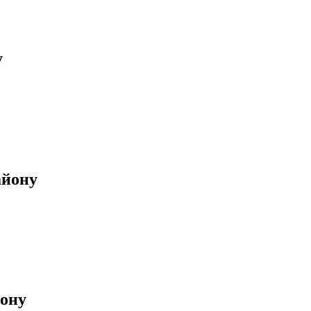
у
айону
йону