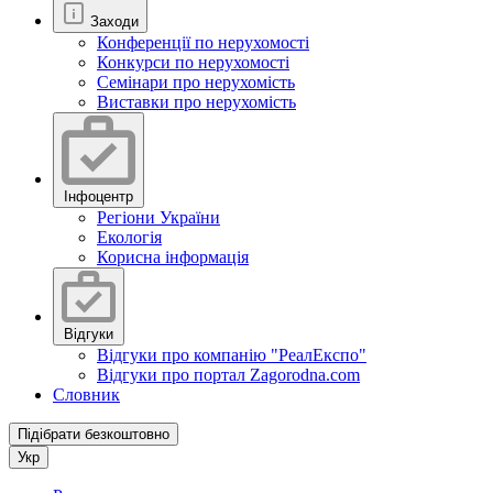
Заходи
Конференції по нерухомості
Конкурси по нерухомості
Семінари про нерухомість
Виставки про нерухомість
Інфоцентр
Регіони України
Екологія
Корисна інформація
Відгуки
Відгуки про компанію "РеалЕкспо"
Відгуки про портал Zagorodna.com
Словник
Підібрати безкоштовно
Укр