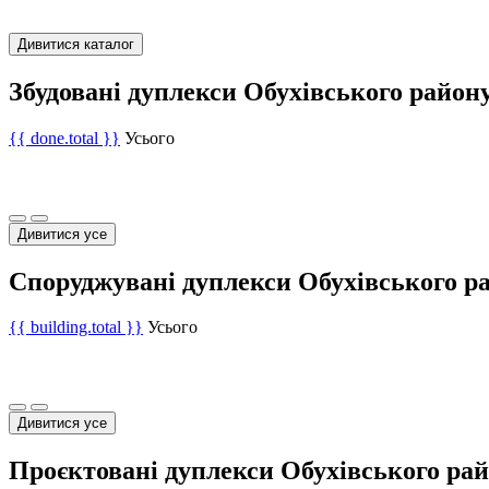
Дивитися каталог
Збудовані дуплекси Обухівського район
{{ done.total }}
Усього
Дивитися усе
Споруджувані дуплекси Обухівського р
{{ building.total }}
Усього
Дивитися усе
Проєктовані дуплекси Обухівського ра