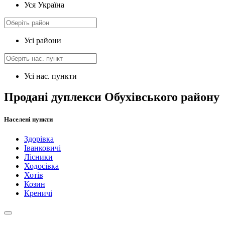
Уся Україна
Усі райони
Усі нас. пункти
Продані дуплекси Обухівського району
Населені пункти
Здорівка
Іванковичі
Лісники
Ходосівка
Хотів
Козин
Креничі