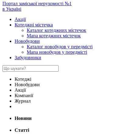
Портал заміської нерухомості №1
в Україні
Акції
Котеджні містечка
Каталог котеджних містечок
Мапа котеджних містечок
Новобудови
Каталог новобудов у передмісті
Мапа новобудов у передмісті
Забудовники
Котеджі
Новобудови
Акції
Компанії
Журнал
Новини
Статті