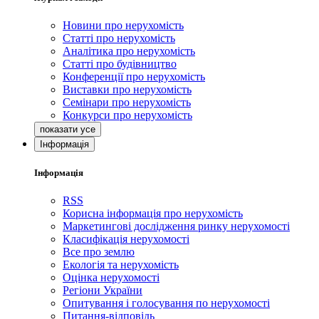
Новини про нерухомість
Статті про нерухомість
Аналітика про нерухомість
Статті про будівництво
Конференції про нерухомість
Виставки про нерухомість
Семінари про нерухомість
Конкурси про нерухомість
Інформація
Інформація
RSS
Корисна інформація про нерухомість
Маркетингові дослідження ринку нерухомості
Класифікація нерухомості
Все про землю
Екологія та нерухомість
Оцінка нерухомості
Регіони України
Опитування і голосування по нерухомості
Питання-відповідь