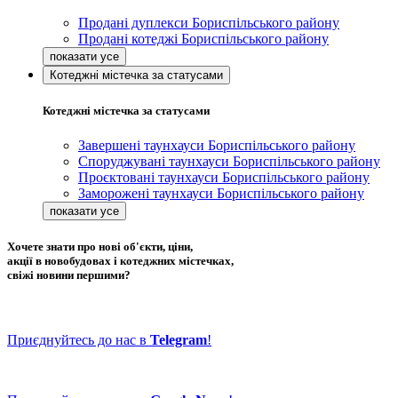
Продані дуплекси Бориспільського району
Продані котеджі Бориспільського району
Котеджні містечка за статусами
Котеджні містечка за статусами
Завершені таунхауси Бориспільського району
Споруджувані таунхауси Бориспільського району
Проєктовані таунхауси Бориспільського району
Заморожені таунхауси Бориспільського району
Хочете знати про нові об'єкти, ціни,
акції в новобудовах і котеджних містечках,
свіжі новини першими?
Приєднуйтесь до нас в
Telegram
!