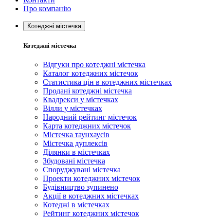
Про компанію
Котеджні містечка
Котеджні містечка
Відгуки про котеджні містечка
Каталог котеджних містечок
Статистика цін в котеджних містечках
Продані котеджні містечка
Квадрекси у містечках
Вілли у містечках
Народний рейтинг містечок
Карта котеджних містечок
Містечка таунхаусів
Містечка дуплексів
Ділянки в містечках
Збудовані містечка
Споруджувані містечка
Проекти котеджних містечок
Будівництво зупинено
Акції в котеджних містечках
Котеджі в містечках
Рейтинг котеджних містечок