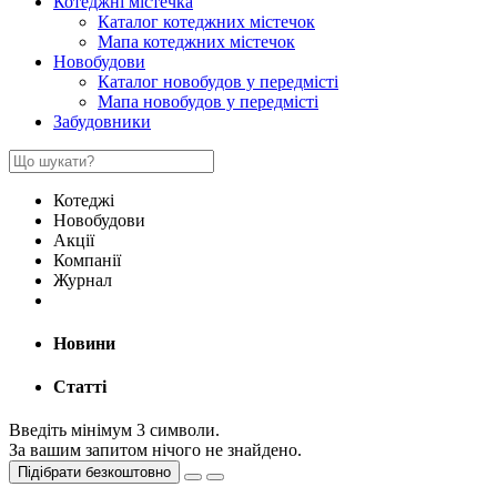
Котеджні містечка
Каталог котеджних містечок
Мапа котеджних містечок
Новобудови
Каталог новобудов у передмісті
Мапа новобудов у передмісті
Забудовники
Котеджі
Новобудови
Акції
Компанії
Журнал
Новини
Статті
Введіть мінімум 3 символи.
За вашим запитом нічого не знайдено.
Підібрати безкоштовно