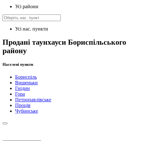
Усі райони
Усі нас. пункти
Продані таунхауси Бориспільського
району
Населені пункти
Бориспіль
Вишеньки
Гнідин
Гора
Петропавлівське
Проців
Чубинське