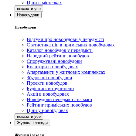
Ціни в містечках
Новобудови
Новобудови
Відгуки про новобудови у передмісті
Статистика цін в приміських новобудовах
Каталог новобудов у передмісті
Народний рейтинг новобудов
Споруджувані новобудови
Квартири в новобудовах
Апартаменти у житлових комплексах
Збудовані новобудови
Проекти новобудов
Будівництво зупинено
Акції в новобудовах
Новобудови передмістя на мапі
Рейтинг приміських новобудов
Ціни у новобудовах
Журнал і заходи
Журнал і заходи