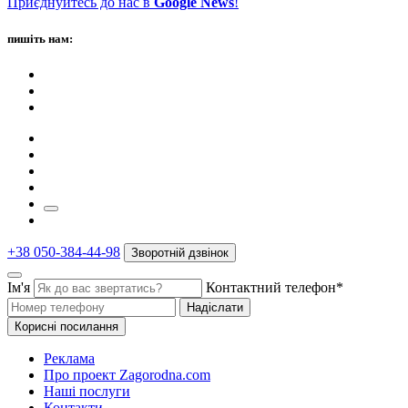
Приєднуйтесь до нас в
Google News
!
пишіть нам:
+38 050-384-44-98
Зворотній дзвінок
Ім'я
Контактний телефон*
Надіслати
Корисні посилання
Реклама
Про проект Zagorodna.com
Наші послуги
Контакти