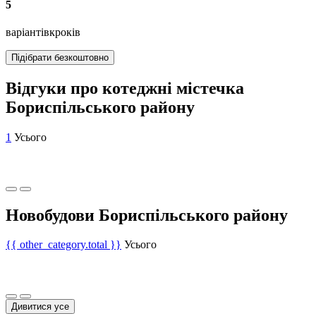
5
варіантів
кроків
Підібрати безкоштовно
Відгуки про котеджні містечка
Бориспільського району
1
Усього
Новобудови Бориспільського району
{{ other_category.total }}
Усього
Дивитися усе