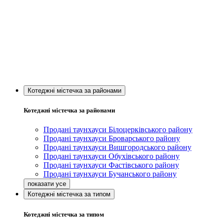
Котеджні містечка за районами
Котеджні містечка за районами
Продані таунхауси Білоцерківського району
Продані таунхауси Броварського району
Продані таунхауси Вишгородського району
Продані таунхауси Обухівського району
Продані таунхауси Фастівського району
Продані таунхауси Бучанського району
Котеджні містечка за типом
Котеджні містечка за типом