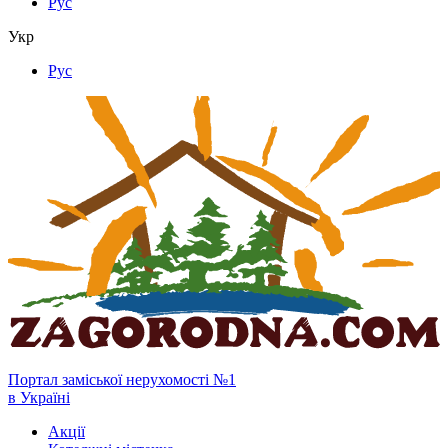
Рус
Укр
Рус
Портал заміської нерухомості №1
в Україні
Акції