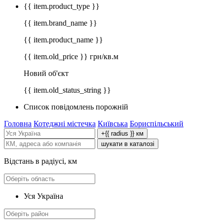
{{ item.product_type }}
{{ item.brand_name }}
{{ item.product_name }}
{{ item.old_price }} грн/кв.м
Новий об'єкт
{{ item.old_status_string }}
Список повідомлень порожній
Головна
Котеджні містечка
Київська
Бориспільський
+{{ radius }} км
шукати в каталозі
Відстань в радіусі, км
Уся Україна