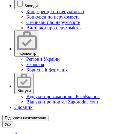
Заходи
Конференції по нерухомості
Конкурси по нерухомості
Семінари про нерухомість
Виставки про нерухомість
Інфоцентр
Регіони України
Екологія
Корисна інформація
Відгуки
Відгуки про компанію "РеалЕкспо"
Відгуки про портал Zagorodna.com
Словник
Підібрати безкоштовно
Укр