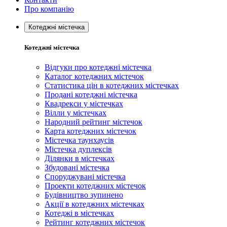
Про компанію
Котеджні містечка
Котеджні містечка
Відгуки про котеджні містечка
Каталог котеджних містечок
Статистика цін в котеджних містечках
Продані котеджні містечка
Квадрекси у містечках
Вілли у містечках
Народний рейтинг містечок
Карта котеджних містечок
Містечка таунхаусів
Містечка дуплексів
Ділянки в містечках
Збудовані містечка
Споруджувані містечка
Проекти котеджних містечок
Будівництво зупинено
Акції в котеджних містечках
Котеджі в містечках
Рейтинг котеджних містечок