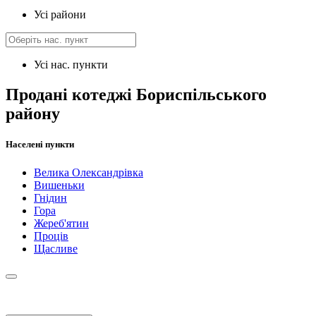
Усі райони
Усі нас. пункти
Продані котеджі Бориспільського
району
Населені пункти
Велика Олександрівка
Вишеньки
Гнідин
Гора
Жереб'ятин
Проців
Щасливе