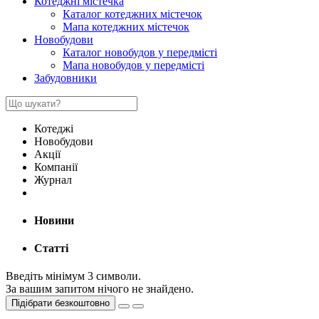
Котеджні містечка
Каталог котеджних містечок
Мапа котеджних містечок
Новобудови
Каталог новобудов у передмісті
Мапа новобудов у передмісті
Забудовники
Котеджі
Новобудови
Акції
Компанії
Журнал
Новини
Статті
Введіть мінімум 3 символи.
За вашим запитом нічого не знайдено.
Підібрати безкоштовно