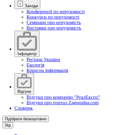
Заходи
Конференції по нерухомості
Конкурси по нерухомості
Семінари про нерухомість
Виставки про нерухомість
Інфоцентр
Регіони України
Екологія
Корисна інформація
Відгуки
Відгуки про компанію "РеалЕкспо"
Відгуки про портал Zagorodna.com
Словник
Підібрати безкоштовно
Укр