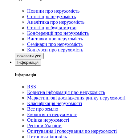
Новини про нерухомість
Статті про нерухомість
Аналітика про нерухомість
Статті про будівництво
Конференції про нерухомість
Виставки про нерухомість
Семінари про нерухомість
Конкурси про нерухомість
Інформація
Інформація
RSS
Корисна інформація про нерухомість
Маркетингові дослідження ринку нерухомості
Класифікація нерухомості
Все про землю
Екологія та нерухомість
Оцінка нерухомості
Регіони України
Опитування і голосування по нерухомості
Питання-відповідь