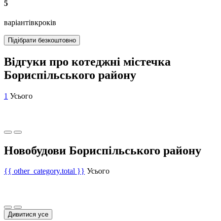
5
варіантів
кроків
Підібрати безкоштовно
Відгуки про котеджні містечка
Бориспільського району
1
Усього
Новобудови Бориспільського району
{{ other_category.total }}
Усього
Дивитися усе