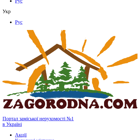
Рус
Укр
Рус
Портал заміської нерухомості №1
в Україні
Акції