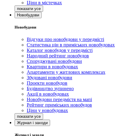
Ціни в містечках
Новобудови
Новобудови
Відгуки про новобудови у передмісті
Статистика цін в приміських новобудовах
Каталог новобудов у передмісті
Народний рейтинг новобудов
Споруджувані новобудови
Квартири в новобудовах
Апартаменти у житлових комплексах
Збудовані новобудови
Проекти новобудов
Будівництво зупинено
Акції в новобудовах
Новобудови передмістя на мапі
Рейтинг приміських новобудов
Ціни у новобудовах
Журнал і заходи
Журнал і заходи