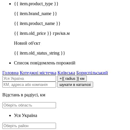
{{ item.product_type }}
{{ item.brand_name }}
{{ item.product_name }}
{{ item.old_price }} грн/кв.м
Новий об'єкт
{{ item.old_status_string }}
Список повідомлень порожній
Головна
Котеджні містечка
Київська
Бориспільський
+{{ radius }} км
шукати в каталозі
Відстань в радіусі, км
Уся Україна