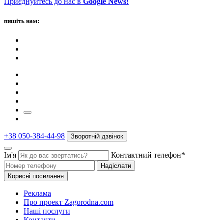
Приєднуйтесь до нас в
Google News
!
пишіть нам:
+38 050-384-44-98
Зворотній дзвінок
Ім'я
Контактний телефон*
Надіслати
Корисні посилання
Реклама
Про проект Zagorodna.com
Наші послуги
Контакти