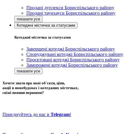
Продані дуплекси Бориспільського району
Продані таунхауси Бориспільського району
Котеджні містечка за статусами
Котеджні містечка за статусами
Завершені котеджі Бориспільського району
Споруджувані котеджі Бориспільського району
Проєктовані котеджі Бориспільського району
Заморожені котеджі Бориспільського району
Хочете знати про нові об'єкти, ціни,
акції в новобудовах і котеджних містечках,
свіжі новини першими?
Приєднуйтесь до нас в
Telegram
!