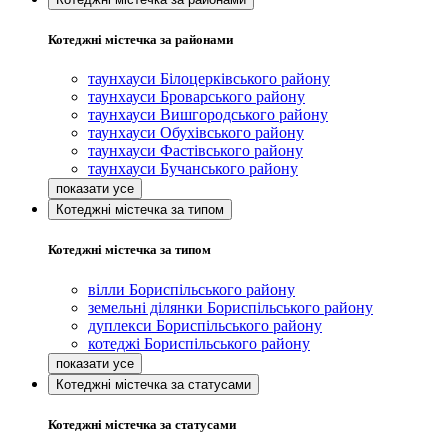
Котеджні містечка за районами
таунхауси Білоцерківського району
таунхауси Броварського району
таунхауси Вишгородського району
таунхауси Обухівського району
таунхауси Фастівського району
таунхауси Бучанського району
Котеджні містечка за типом
Котеджні містечка за типом
вілли Бориспільського району
земельні ділянки Бориспільського району
дуплекси Бориспільського району
котеджі Бориспільського району
Котеджні містечка за статусами
Котеджні містечка за статусами