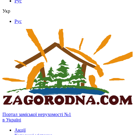
Рус
Укр
Рус
Портал заміської нерухомості №1
в Україні
Акції