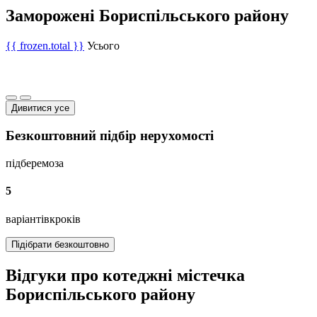
Заморожені Бориспільського району
{{ frozen.total }}
Усього
Дивитися усе
Безкоштовний підбір нерухомості
підберемо
за
5
варіантів
кроків
Підібрати безкоштовно
Відгуки про котеджні містечка
Бориспільського району