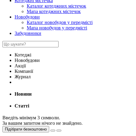
Котеджні містечка
Каталог котеджних містечок
Мапа котеджних містечок
Новобудови
Каталог новобудов у передмісті
Мапа новобудов у передмісті
Забудовники
Котеджі
Новобудови
Акції
Компанії
Журнал
Новини
Статті
Введіть мінімум 3 символи.
За вашим запитом нічого не знайдено.
Підібрати безкоштовно