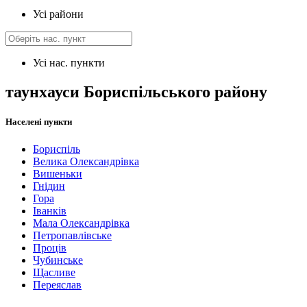
Усі райони
Усі нас. пункти
таунхауси Бориспільського району
Населені пункти
Бориспіль
Велика Олександрівка
Вишеньки
Гнідин
Гора
Іванків
Мала Олександрівка
Петропавлівське
Проців
Чубинське
Щасливе
Переяслав