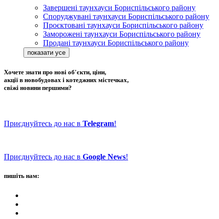
Завершені таунхауси Бориспільського району
Споруджувані таунхауси Бориспільського району
Проєктовані таунхауси Бориспільського району
Заморожені таунхауси Бориспільського району
Продані таунхауси Бориспільського району
Хочете знати про нові об'єкти, ціни,
акції в новобудовах і котеджних містечках,
свіжі новини першими?
Приєднуйтесь до нас в
Telegram
!
Приєднуйтесь до нас в
Google News
!
пишіть нам: