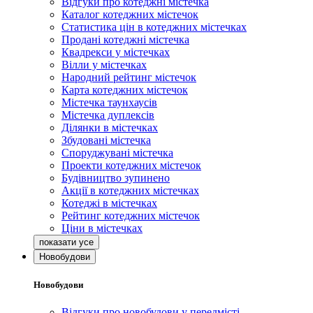
Відгуки про котеджні містечка
Каталог котеджних містечок
Статистика цін в котеджних містечках
Продані котеджні містечка
Квадрекси у містечках
Вілли у містечках
Народний рейтинг містечок
Карта котеджних містечок
Містечка таунхаусів
Містечка дуплексів
Ділянки в містечках
Збудовані містечка
Споруджувані містечка
Проекти котеджних містечок
Будівництво зупинено
Акції в котеджних містечках
Котеджі в містечках
Рейтинг котеджних містечок
Ціни в містечках
Новобудови
Новобудови
Відгуки про новобудови у передмісті