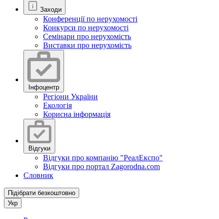
Заходи
Конференції по нерухомості
Конкурси по нерухомості
Семінари про нерухомість
Виставки про нерухомість
Інфоцентр
Регіони України
Екологія
Корисна інформація
Відгуки
Відгуки про компанію "РеалЕкспо"
Відгуки про портал Zagorodna.com
Словник
Підібрати безкоштовно
Укр