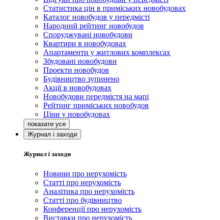
Статистика цін в приміських новобудовах
Каталог новобудов у передмісті
Народний рейтинг новобудов
Споруджувані новобудови
Квартири в новобудовах
Апартаменти у житлових комплексах
Збудовані новобудови
Проекти новобудов
Будівництво зупинено
Акції в новобудовах
Новобудови передмістя на мапі
Рейтинг приміських новобудов
Ціни у новобудовах
Журнал і заходи
Журнал і заходи
Новини про нерухомість
Статті про нерухомість
Аналітика про нерухомість
Статті про будівництво
Конференції про нерухомість
Виставки про нерухомість