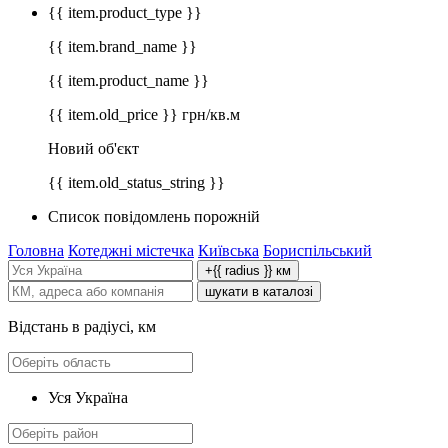
{{ item.product_type }}
{{ item.brand_name }}
{{ item.product_name }}
{{ item.old_price }} грн/кв.м
Новий об'єкт
{{ item.old_status_string }}
Список повідомлень порожній
Головна
Котеджні містечка
Київська
Бориспільський
+{{ radius }} км
шукати в каталозі
Відстань в радіусі, км
Уся Україна