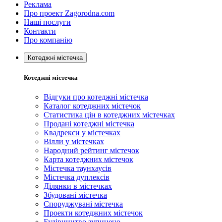
Реклама
Про проект Zagorodna.com
Наші послуги
Контакти
Про компанію
Котеджні містечка
Котеджні містечка
Відгуки про котеджні містечка
Каталог котеджних містечок
Статистика цін в котеджних містечках
Продані котеджні містечка
Квадрекси у містечках
Вілли у містечках
Народний рейтинг містечок
Карта котеджних містечок
Містечка таунхаусів
Містечка дуплексів
Ділянки в містечках
Збудовані містечка
Споруджувані містечка
Проекти котеджних містечок
Будівництво зупинено