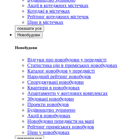
Акції в котеджних містечках
Котеджі в містечках
Рейтинг котеджних містечок
Ціни в містечках
Новобудови
Новобудови
Відгуки про новобудови у передмісті
Статистика цін в приміських новобудовах
Каталог новобудов у передмісті
Народний рейтинг новобудов
Споруджувані новобудови
Квартири в новобудовах
Апартаменти у житлових комплексах
Збудовані новобудови
Проекти новобудов
Будівництво зупинено
Акції в новобудовах
Новобудови передмістя на мапі
Рейтинг приміських новобудов
Ціни у новобудовах