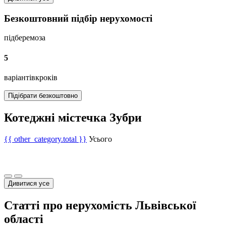
Безкоштовний підбір нерухомості
підберемо
за
5
варіантів
кроків
Підібрати безкоштовно
Котеджні містечка Зубри
{{ other_category.total }}
Усього
Дивитися усе
Статті про нерухомість Львівської
області