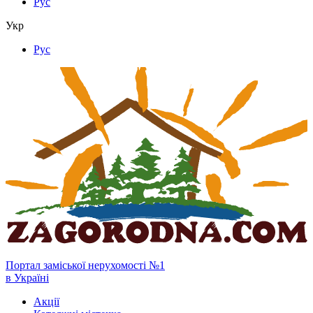
Рус
Укр
Рус
Портал заміської нерухомості №1
в Україні
Акції