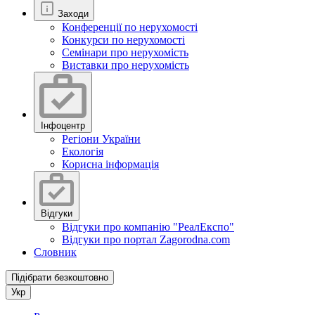
Заходи
Конференції по нерухомості
Конкурси по нерухомості
Семінари про нерухомість
Виставки про нерухомість
Інфоцентр
Регіони України
Екологія
Корисна інформація
Відгуки
Відгуки про компанію "РеалЕкспо"
Відгуки про портал Zagorodna.com
Словник
Підібрати безкоштовно
Укр