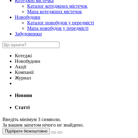
Котеджні містечка
Каталог котеджних містечок
Мапа котеджних містечок
Новобудови
Каталог новобудов у передмісті
Мапа новобудов у передмісті
Забудовники
Котеджі
Новобудови
Акції
Компанії
Журнал
Новини
Статті
Введіть мінімум 3 символи.
За вашим запитом нічого не знайдено.
Підібрати безкоштовно