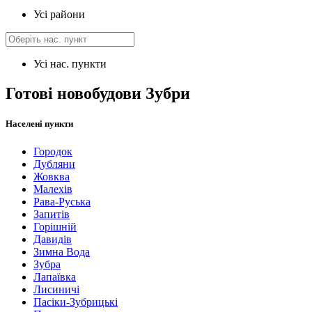
Усі райони
Усі нас. пункти
Готові новобудови Зубри
Населені пункти
Городок
Дубляни
Жовква
Малехів
Рава-Руська
Запитів
Горішній
Давидів
Зимна Вода
Зубра
Лапаївка
Лисиничі
Пасіки-Зубрицькі