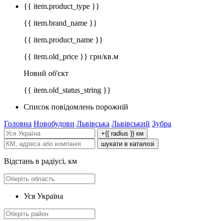
{{ item.product_type }}
{{ item.brand_name }}
{{ item.product_name }}
{{ item.old_price }} грн/кв.м
Новий об'єкт
{{ item.old_status_string }}
Список повідомлень порожній
Головна
Новобудови
Львівська
Львівський
Зубра
+{{ radius }} км
шукати в каталозі
Відстань в радіусі, км
Уся Україна