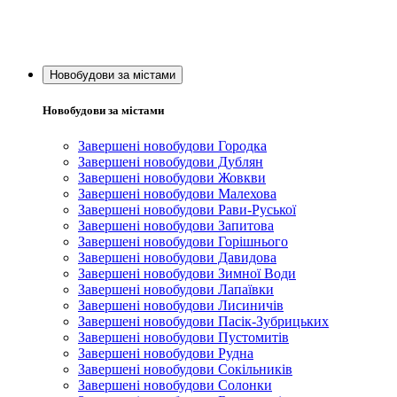
Новобудови за містами
Новобудови за містами
Завершені новобудови Городка
Завершені новобудови Дублян
Завершені новобудови Жовкви
Завершені новобудови Малехова
Завершені новобудови Рави-Руської
Завершені новобудови Запитова
Завершені новобудови Горішнього
Завершені новобудови Давидова
Завершені новобудови Зимної Води
Завершені новобудови Лапаївки
Завершені новобудови Лисиничів
Завершені новобудови Пасік-Зубрицьких
Завершені новобудови Пустомитів
Завершені новобудови Рудна
Завершені новобудови Сокільників
Завершені новобудови Солонки