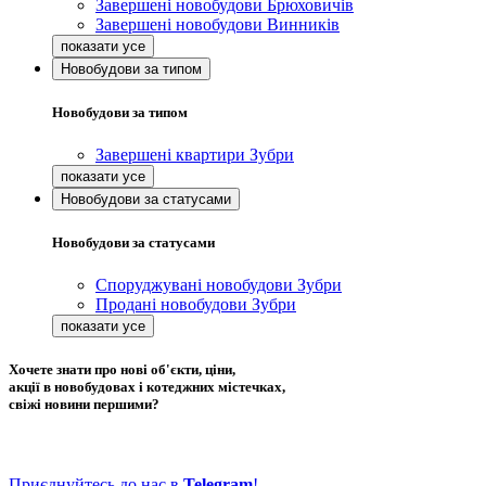
Завершені новобудови Брюховичів
Завершені новобудови Винників
Новобудови за типом
Новобудови за типом
Завершені квартири Зубри
Новобудови за статусами
Новобудови за статусами
Споруджувані новобудови Зубри
Продані новобудови Зубри
Хочете знати про нові об'єкти, ціни,
акції в новобудовах і котеджних містечках,
свіжі новини першими?
Приєднуйтесь до нас в
Telegram
!