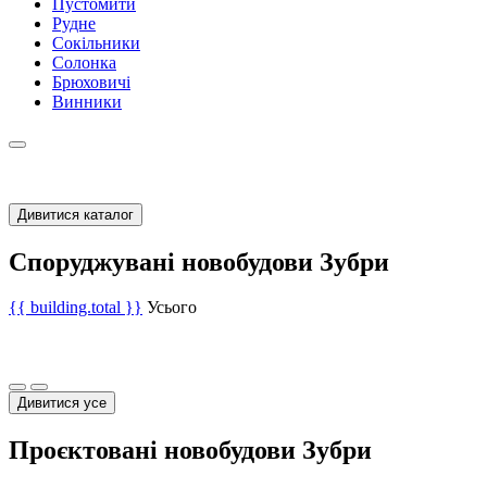
Пустомити
Рудне
Сокільники
Солонка
Брюховичі
Винники
Дивитися каталог
Споруджувані новобудови Зубри
{{ building.total }}
Усього
Дивитися усе
Проєктовані новобудови Зубри