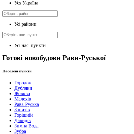
Уся Україна
Усі райони
Усі нас. пункти
Готові новобудови Рави-Руської
Населені пункти
Городок
Дубляни
Жовква
Малехів
Рава-Руська
Запитів
Горішній
Давидів
Зимна Вода
Зубра