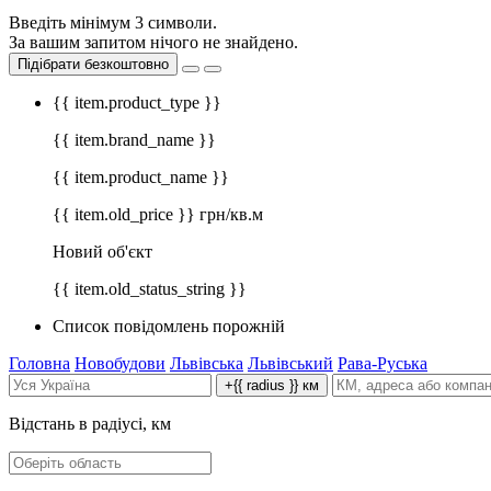
Введіть мінімум 3 символи.
За вашим запитом нічого не знайдено.
Підібрати безкоштовно
{{ item.product_type }}
{{ item.brand_name }}
{{ item.product_name }}
{{ item.old_price }} грн/кв.м
Новий об'єкт
{{ item.old_status_string }}
Список повідомлень порожній
Головна
Новобудови
Львівська
Львівський
Рава-Руська
+{{ radius }} км
Відстань в радіусі, км