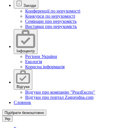
Заходи
Конференції по нерухомості
Конкурси по нерухомості
Семінари про нерухомість
Виставки про нерухомість
Інфоцентр
Регіони України
Екологія
Корисна інформація
Відгуки
Відгуки про компанію "РеалЕкспо"
Відгуки про портал Zagorodna.com
Словник
Підібрати безкоштовно
Укр