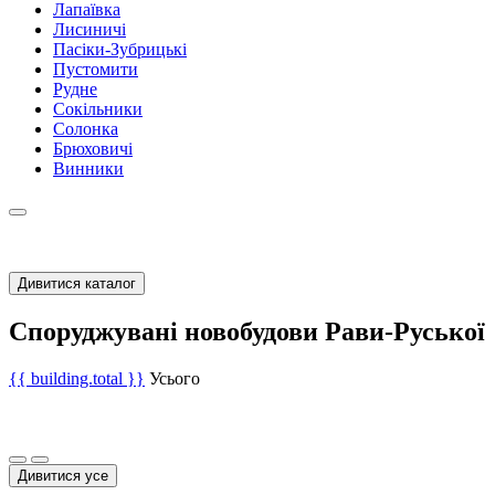
Лапаївка
Лисиничі
Пасіки-Зубрицькі
Пустомити
Рудне
Сокільники
Солонка
Брюховичі
Винники
Дивитися каталог
Споруджувані новобудови Рави-Руської
{{ building.total }}
Усього
Дивитися усе