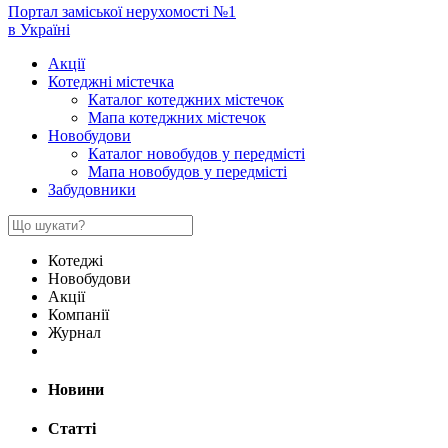
Портал заміської нерухомості №1
в Україні
Акції
Котеджні містечка
Каталог котеджних містечок
Мапа котеджних містечок
Новобудови
Каталог новобудов у передмісті
Мапа новобудов у передмісті
Забудовники
Котеджі
Новобудови
Акції
Компанії
Журнал
Новини
Статті