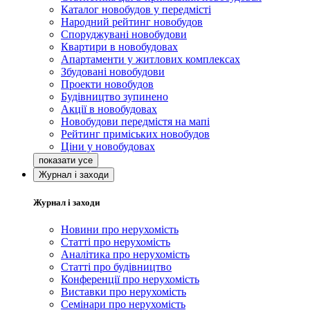
Каталог новобудов у передмісті
Народний рейтинг новобудов
Споруджувані новобудови
Квартири в новобудовах
Апартаменти у житлових комплексах
Збудовані новобудови
Проекти новобудов
Будівництво зупинено
Акції в новобудовах
Новобудови передмістя на мапі
Рейтинг приміських новобудов
Ціни у новобудовах
Журнал і заходи
Журнал і заходи
Новини про нерухомість
Статті про нерухомість
Аналітика про нерухомість
Статті про будівництво
Конференції про нерухомість
Виставки про нерухомість
Семінари про нерухомість