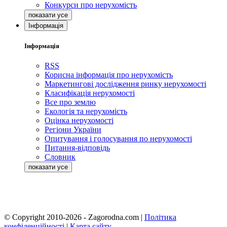
Конкурси про нерухомість
Інформація
Інформація
RSS
Корисна інформація про нерухомість
Маркетингові дослідження ринку нерухомості
Класифікація нерухомості
Все про землю
Екологія та нерухомість
Оцінка нерухомості
Регіони України
Опитування і голосування по нерухомості
Питання-відповідь
Словник
© Copyright 2010-2026 - Zagorodna.com
|
Політика
конфіденційності
|
Карта сайту