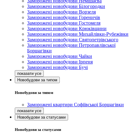
Заморожені новобудови Немішаєва
Заморожені новобудови Білогородки
Заморожені новобудови Ворзеля
Заморожені новобудови Гореничів
Заморожені новобудови Гостомеля
Заморожені новобудови Крюківщини
Заморожені новобудови Михайлівки-Рубежівки
Заморожені новобудови Святопетрівського
Заморожені новобудови Петропавлівської
Борщагівки
Заморожені новобудови Чайки
Заморожені новобудови Ірпеня
Заморожені новобудови Бучі
Новобудови за типом
Новобудови за типом
Заморожені квартири Софіївської Борщагівки
Новобудови за статусами
Новобудови за статусами