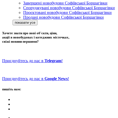
Завершені новобудови Софіївської Борщагівки
Споруджувані новобудови Софіївської Борщагівки
Проєктовані новобудови Софіївської Борщагівки
Продані новобудови Софіївської Борщагівки
Хочете знати про нові об'єкти, ціни,
акції в новобудовах і котеджних містечках,
свіжі новини першими?
Приєднуйтесь до нас в
Telegram
!
Приєднуйтесь до нас в
Google News
!
пишіть нам: