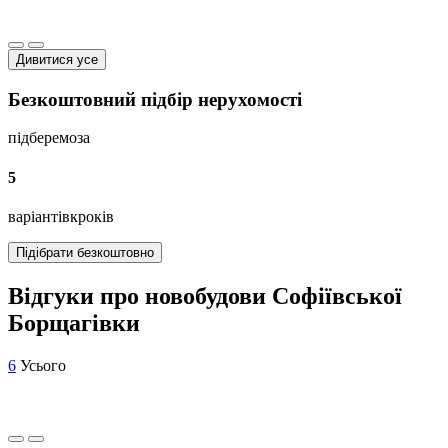
Дивитися усе
Безкоштовний підбір нерухомості
підберемо
за
5
варіантів
кроків
Підібрати безкоштовно
Відгуки про новобудови Софіївської
Борщагівки
6
Усього