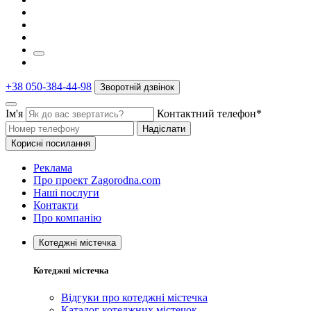
+38 050-384-44-98
Зворотній дзвінок
Ім'я
Контактний телефон*
Надіслати
Корисні посилання
Реклама
Про проект Zagorodna.com
Наші послуги
Контакти
Про компанію
Котеджні містечка
Котеджні містечка
Відгуки про котеджні містечка
Каталог котеджних містечок