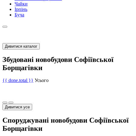
Чайки
Ірпінь
Буча
Дивитися каталог
Збудовані новобудови Софіївської
Борщагівки
{{ done.total }}
Усього
Дивитися усе
Споруджувані новобудови Софіївської
Борщагівки