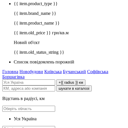
{{ item.product_type }}
{{ item.brand_name }}
{{ item.product_name }}
{{ item.old_price }} грн/кв.м
Новий об'єкт
{{ item.old_status_string }}
Список повідомлень порожній
Головна
Новобудови
Київська
Бучанський
Софіївська
Борщагівка
+{{ radius }} км
шукати в каталозі
Відстань в радіусі, км
Уся Україна