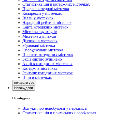
Статистика цін в котеджних містечках
Продані котеджні містечка
Квадрекси у містечках
Вілли у містечках
Народний рейтинг містечок
Карта котеджних містечок
Містечка таунхаусів
Містечка дуплексів
Ділянки в містечках
Збудовані містечка
Споруджувані містечка
Проекти котеджних містечок
Будівництво зупинено
Акції в котеджних містечках
Котеджі в містечках
Рейтинг котеджних містечок
Ціни в містечках
Новобудови
Новобудови
Відгуки про новобудови у передмісті
Статистика цін в приміських новобудовах