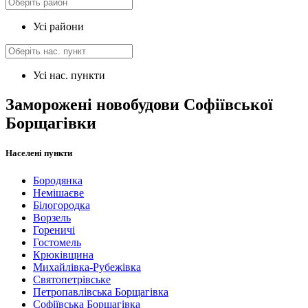
Усі райони
Усі нас. пункти
Заморожені новобудови Софіївської
Борщагівки
Населені пункти
Бородянка
Немішаєве
Білогородка
Ворзель
Гореничі
Гостомель
Крюківщина
Михайлівка-Рубежівка
Святопетрівське
Петропавлівська Борщагівка
Софіївська Борщагівка