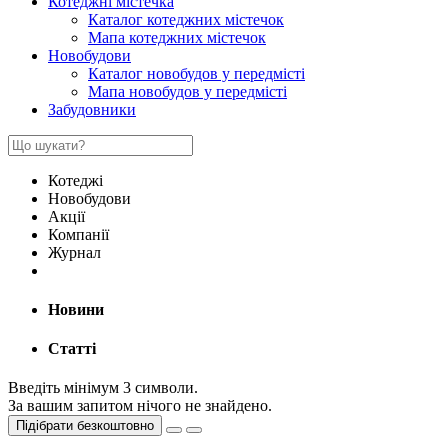
Котеджні містечка
Каталог котеджних містечок
Мапа котеджних містечок
Новобудови
Каталог новобудов у передмісті
Мапа новобудов у передмісті
Забудовники
Котеджі
Новобудови
Акції
Компанії
Журнал
Новини
Статті
Введіть мінімум 3 символи.
За вашим запитом нічого не знайдено.
Підібрати безкоштовно