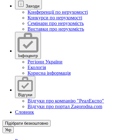
Заходи
Конференції по нерухомості
Конкурси по нерухомості
Семінари про нерухомість
Виставки про нерухомість
Інфоцентр
Регіони України
Екологія
Корисна інформація
Відгуки
Відгуки про компанію "РеалЕкспо"
Відгуки про портал Zagorodna.com
Словник
Підібрати безкоштовно
Укр