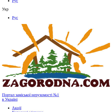
Рус
Укр
Рус
Портал заміської нерухомості №1
в Україні
Акції