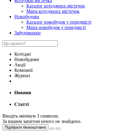
Котеджні містечка
Каталог котеджних містечок
Мапа котеджних містечок
Новобудови
Каталог новобудов у передмісті
Мапа новобудов у передмісті
Забудовники
Котеджі
Новобудови
Акції
Компанії
Журнал
Новини
Статті
Введіть мінімум 3 символи.
За вашим запитом нічого не знайдено.
Підібрати безкоштовно