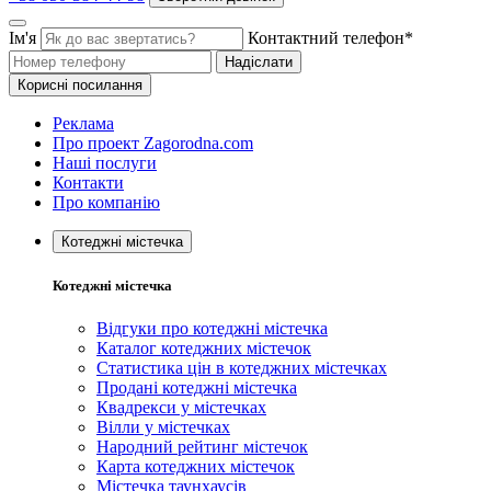
Ім'я
Контактний телефон*
Надіслати
Корисні посилання
Реклама
Про проект Zagorodna.com
Наші послуги
Контакти
Про компанію
Котеджні містечка
Котеджні містечка
Відгуки про котеджні містечка
Каталог котеджних містечок
Статистика цін в котеджних містечках
Продані котеджні містечка
Квадрекси у містечках
Вілли у містечках
Народний рейтинг містечок
Карта котеджних містечок
Містечка таунхаусів