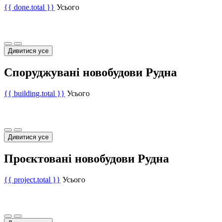
{{ done.total }}
Усього
Дивитися усе
Споруджувані новобудови Рудна
{{ building.total }}
Усього
Дивитися усе
Проєктовані новобудови Рудна
{{ project.total }}
Усього