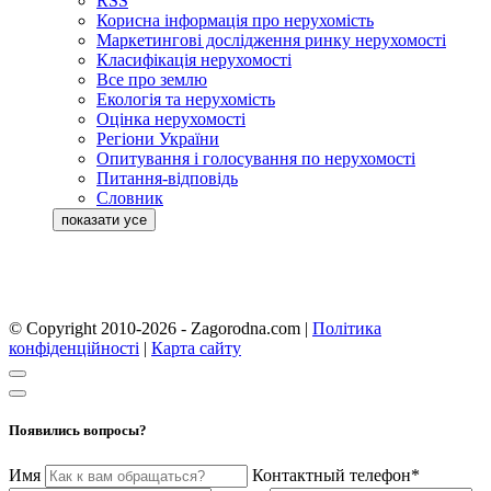
RSS
Корисна інформація про нерухомість
Маркетингові дослідження ринку нерухомості
Класифікація нерухомості
Все про землю
Екологія та нерухомість
Оцінка нерухомості
Регіони України
Опитування і голосування по нерухомості
Питання-відповідь
Словник
© Copyright 2010-2026 - Zagorodna.com
|
Політика
конфіденційності
|
Карта сайту
Появились вопросы?
Имя
Контактный телефон*