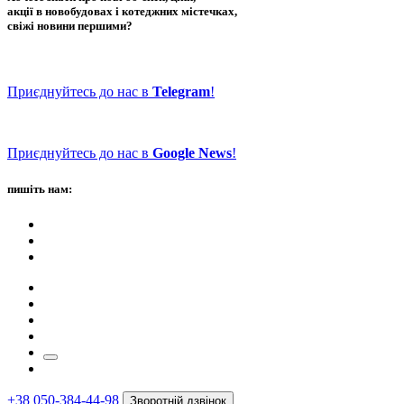
акції в новобудовах і котеджних містечках,
свіжі новини першими?
Приєднуйтесь до нас в
Telegram
!
Приєднуйтесь до нас в
Google News
!
пишіть нам:
+38 050-384-44-98
Зворотній дзвінок