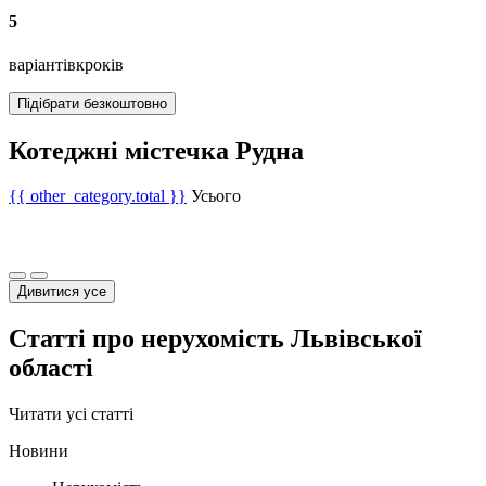
5
варіантів
кроків
Підібрати безкоштовно
Котеджні містечка Рудна
{{ other_category.total }}
Усього
Дивитися усе
Статті про нерухомість Львівської
області
Читати усі статті
Новини