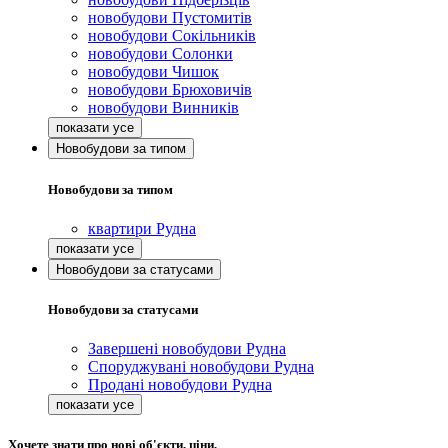
новобудови Пустомитів
новобудови Сокільників
новобудови Солонки
новобудови Чишок
новобудови Брюховичів
новобудови Винників
Новобудови за типом
Новобудови за типом
квартири Рудна
Новобудови за статусами
Новобудови за статусами
Завершені новобудови Рудна
Споруджувані новобудови Рудна
Продані новобудови Рудна
Хочете знати про нові об'єкти, ціни,