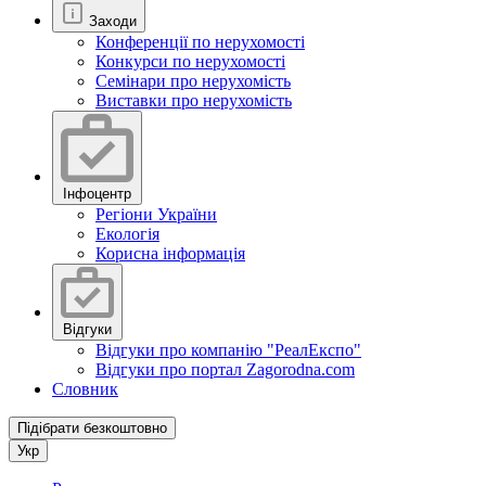
Заходи
Конференції по нерухомості
Конкурси по нерухомості
Семінари про нерухомість
Виставки про нерухомість
Інфоцентр
Регіони України
Екологія
Корисна інформація
Відгуки
Відгуки про компанію "РеалЕкспо"
Відгуки про портал Zagorodna.com
Словник
Підібрати безкоштовно
Укр