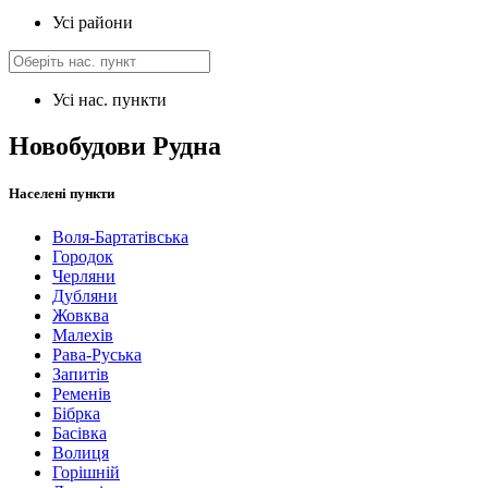
Усі райони
Усі нас. пункти
Новобудови Рудна
Населені пункти
Воля-Бартатівська
Городок
Черляни
Дубляни
Жовква
Малехів
Рава-Руська
Запитів
Ременів
Бібрка
Басівка
Волиця
Горішній