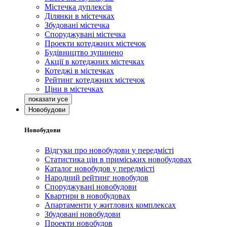
Містечка дуплексів
Ділянки в містечках
Збудовані містечка
Споруджувані містечка
Проекти котеджних містечок
Будівництво зупинено
Акції в котеджних містечках
Котеджі в містечках
Рейтинг котеджних містечок
Ціни в містечках
Новобудови
Новобудови
Відгуки про новобудови у передмісті
Статистика цін в приміських новобудовах
Каталог новобудов у передмісті
Народний рейтинг новобудов
Споруджувані новобудови
Квартири в новобудовах
Апартаменти у житлових комплексах
Збудовані новобудови
Проекти новобудов