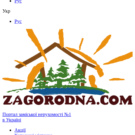
Рус
Укр
Рус
Портал заміської нерухомості №1
в Україні
Акції