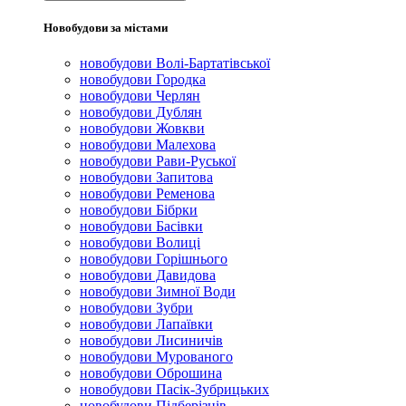
Новобудови за містами
новобудови Волі-Бартатівської
новобудови Городка
новобудови Черлян
новобудови Дублян
новобудови Жовкви
новобудови Малехова
новобудови Рави-Руської
новобудови Запитова
новобудови Ременова
новобудови Бібрки
новобудови Басівки
новобудови Волиці
новобудови Горішнього
новобудови Давидова
новобудови Зимної Води
новобудови Зубри
новобудови Лапаївки
новобудови Лисиничів
новобудови Мурованого
новобудови Оброшина
новобудови Пасік-Зубрицьких
новобудови Підберізців