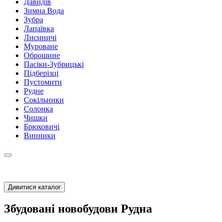
Давидів
Зимна Вода
Зубра
Лапаївка
Лисиничі
Муроване
Оброшине
Пасіки-Зубрицькі
Підберізці
Пустомити
Рудне
Сокільники
Солонка
Чишки
Брюховичі
Винники
Дивитися каталог
Збудовані новобудови Рудна