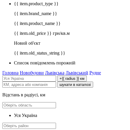
{{ item.product_type }}
{{ item.brand_name }}
{{ item.product_name }}
{{ item.old_price }} грн/кв.м
Новий об'єкт
{{ item.old_status_string }}
Список повідомлень порожній
Головна
Новобудови
Львівська
Львівський
Рудне
+{{ radius }} км
шукати в каталозі
Відстань в радіусі, км
Уся Україна