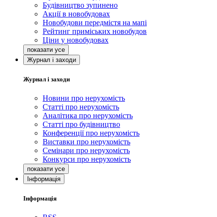
Будівництво зупинено
Акції в новобудовах
Новобудови передмістя на мапі
Рейтинг приміських новобудов
Ціни у новобудовах
Журнал і заходи
Журнал і заходи
Новини про нерухомість
Статті про нерухомість
Аналітика про нерухомість
Статті про будівництво
Конференції про нерухомість
Виставки про нерухомість
Семінари про нерухомість
Конкурси про нерухомість
Інформація
Інформація