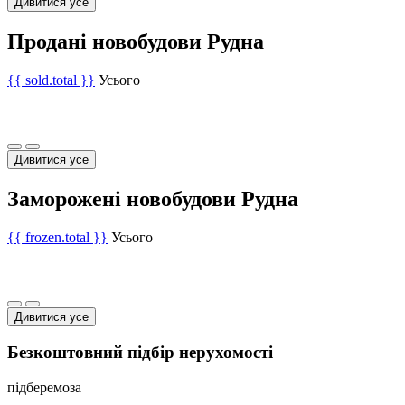
Дивитися усе
Продані новобудови Рудна
{{ sold.total }}
Усього
Дивитися усе
Заморожені новобудови Рудна
{{ frozen.total }}
Усього
Дивитися усе
Безкоштовний підбір нерухомості
підберемо
за