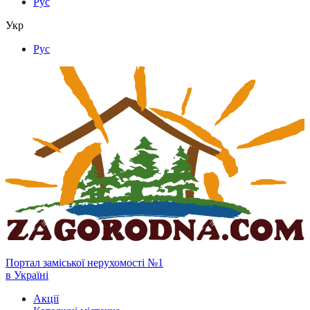
Рус
Укр
Рус
Портал заміської нерухомості №1
в Україні
Акції