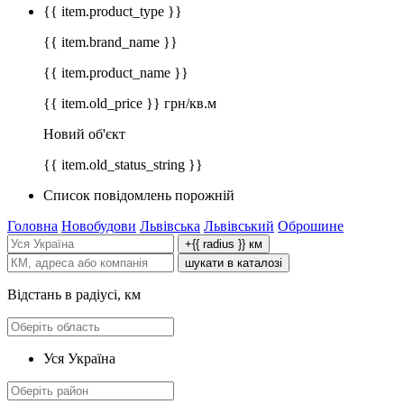
{{ item.product_type }}
{{ item.brand_name }}
{{ item.product_name }}
{{ item.old_price }} грн/кв.м
Новий об'єкт
{{ item.old_status_string }}
Список повідомлень порожній
Головна
Новобудови
Львівська
Львівський
Оброшине
+{{ radius }} км
шукати в каталозі
Відстань в радіусі, км
Уся Україна