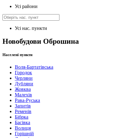
Усі райони
Усі нас. пункти
Новобудови Оброшина
Населені пункти
Воля-Бартатівська
Городок
Черляни
Дубляни
Жовква
Малехів
Рава-Руська
Запитів
Ременів
Бібрка
Басівка
Волиця
Горішній