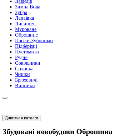
Давидів
Зимна Вода
Зубра
Лапаївка
Лисиничі
Муроване
Оброшине
Пасіки-Зубрицькі
Підберізці
Пустомити
Рудне
Сокільники
Солонка
Чишки
Брюховичі
Винники
Дивитися каталог
Збудовані новобудови Оброшина