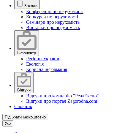
Заходи
Конференції по нерухомості
Конкурси по нерухомості
Семінари про нерухомість
Виставки про нерухомість
Інфоцентр
Регіони України
Екологія
Корисна інформація
Відгуки
Відгуки про компанію "РеалЕкспо"
Відгуки про портал Zagorodna.com
Словник
Підібрати безкоштовно
Укр