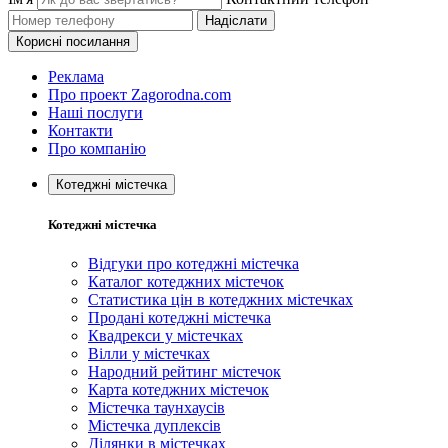
Надіслати
Корисні посилання
Реклама
Про проект Zagorodna.com
Наші послуги
Контакти
Про компанію
Котеджні містечка
Котеджні містечка
Відгуки про котеджні містечка
Каталог котеджних містечок
Статистика цін в котеджних містечках
Продані котеджні містечка
Квадрекси у містечках
Вілли у містечках
Народний рейтинг містечок
Карта котеджних містечок
Містечка таунхаусів
Містечка дуплексів
Ділянки в містечках