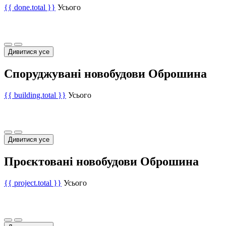
{{ done.total }}
Усього
Дивитися усе
Споруджувані новобудови Оброшина
{{ building.total }}
Усього
Дивитися усе
Проєктовані новобудови Оброшина
{{ project.total }}
Усього