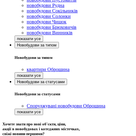
новобудови Рудна
новобудови Сокільників
новобудови Солонки
новобудови Чишок
новобудови Брюховичів
новобудови Винників
Новобудови за типом
Новобудови за типом
квартири Оброшина
Новобудови за статусами
Новобудови за статусами
Споруджувані новобудови Оброшина
Хочете знати про нові об'єкти, ціни,
акції в новобудовах і котеджних містечках,
свіжі новини першими?