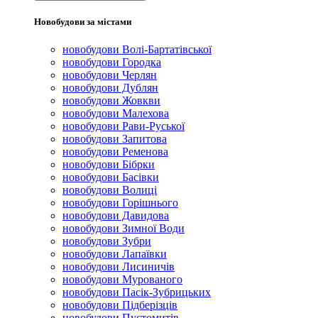
Новобудови за містами
новобудови Волі-Бартатівської
новобудови Городка
новобудови Черлян
новобудови Дублян
новобудови Жовкви
новобудови Малехова
новобудови Рави-Руської
новобудови Запитова
новобудови Ременова
новобудови Бібрки
новобудови Басівки
новобудови Волиці
новобудови Горішнього
новобудови Давидова
новобудови Зимної Води
новобудови Зубри
новобудови Лапаївки
новобудови Лисиничів
новобудови Мурованого
новобудови Пасік-Зубрицьких
новобудови Підберізців
новобудови Пустомитів