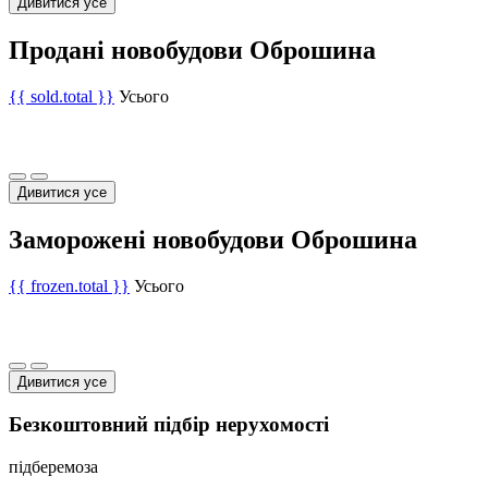
Дивитися усе
Продані новобудови Оброшина
{{ sold.total }}
Усього
Дивитися усе
Заморожені новобудови Оброшина
{{ frozen.total }}
Усього
Дивитися усе
Безкоштовний підбір нерухомості
підберемо
за