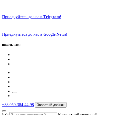
Приєднуйтесь до нас в
Telegram
!
Приєднуйтесь до нас в
Google News
!
пишіть нам:
+38 050-384-44-98
Зворотній дзвінок
Ім'я
Контактний телефон*