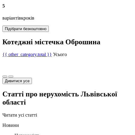
5
варіантів
кроків
Підібрати безкоштовно
Котеджні містечка Оброшина
{{ other_category.total }}
Усього
Дивитися усе
Статті про нерухомість Львівської
області
Читати усі статті
Новини