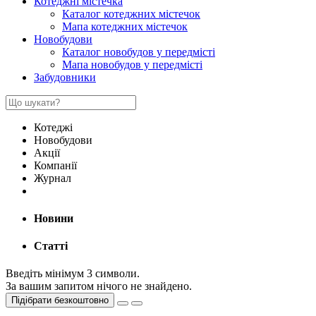
Котеджні містечка
Каталог котеджних містечок
Мапа котеджних містечок
Новобудови
Каталог новобудов у передмісті
Мапа новобудов у передмісті
Забудовники
Котеджі
Новобудови
Акції
Компанії
Журнал
Новини
Статті
Введіть мінімум 3 символи.
За вашим запитом нічого не знайдено.
Підібрати безкоштовно