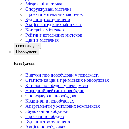
Збудовані містечка
Споруджувані містечка
Проекти котеджних містечок
Будівництво зупинено
Акції в котеджних містечках
Котеджі в містечках
Рейтинг котеджних містечок
Ціни в містечках
Новобудови
Новобудови
Відгуки про новобудови у передмісті
Статистика цін в приміських новобудовах
Каталог новобудов у передмісті
Народний рейтинг новобудов
Споруджувані новобудови
Квартири в новобудовах
Апартаменти у житлових комплексах
Збудовані новобудови
Проекти новобудов
Будівництво зупинено
Акції в новобудовах