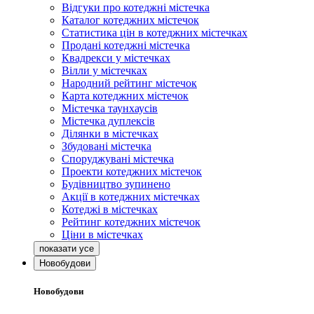
Відгуки про котеджні містечка
Каталог котеджних містечок
Статистика цін в котеджних містечках
Продані котеджні містечка
Квадрекси у містечках
Вілли у містечках
Народний рейтинг містечок
Карта котеджних містечок
Містечка таунхаусів
Містечка дуплексів
Ділянки в містечках
Збудовані містечка
Споруджувані містечка
Проекти котеджних містечок
Будівництво зупинено
Акції в котеджних містечках
Котеджі в містечках
Рейтинг котеджних містечок
Ціни в містечках
Новобудови
Новобудови