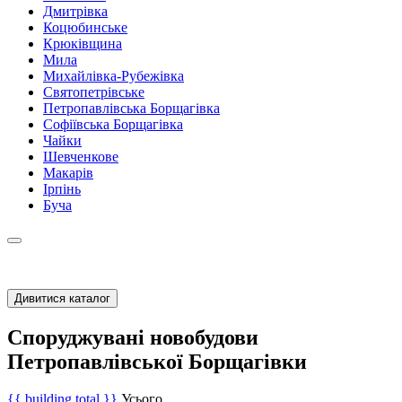
Дмитрівка
Коцюбинське
Крюківщина
Мила
Михайлівка-Рубежівка
Святопетрівське
Петропавлівська Борщагівка
Софіївська Борщагівка
Чайки
Шевченкове
Макарів
Ірпінь
Буча
Дивитися каталог
Споруджувані новобудови
Петропавлівської Борщагівки
{{ building.total }}
Усього