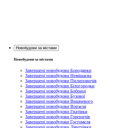
Новобудови за містами
Новобудови за містами
Завершені новобудови Бородянки
Завершені новобудови Немішаєва
Завершені новобудови Пилиповичів
Завершені новобудови Білогородки
Завершені новобудови Бобриці
Завершені новобудови Бузової
Завершені новобудови Вишневого
Завершені новобудови Ворзеля
Завершені новобудови Гнатівки
Завершені новобудови Гореничів
Завершені новобудови Гостомеля
Завершені новобудови Дмитрівки