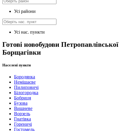
Усі райони
Усі нас. пункти
Готові новобудови Петропавлівської
Борщагівки
Населені пункти
Бородянка
Немішаєве
Пилиповичі
Білогородка
Бобриця
Бузова
Вишневе
Ворзель
Гнатівка
Гореничі
Гостомель