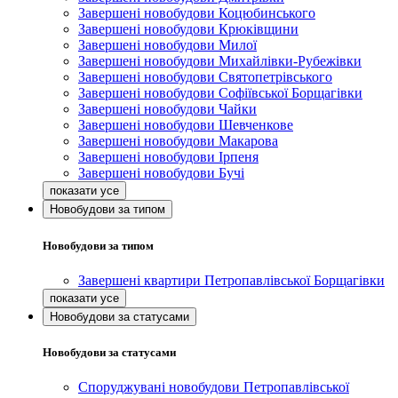
Завершені новобудови Коцюбинського
Завершені новобудови Крюківщини
Завершені новобудови Милої
Завершені новобудови Михайлівки-Рубежівки
Завершені новобудови Святопетрівського
Завершені новобудови Софіївської Борщагівки
Завершені новобудови Чайки
Завершені новобудови Шевченкове
Завершені новобудови Макарова
Завершені новобудови Ірпеня
Завершені новобудови Бучі
Новобудови за типом
Новобудови за типом
Завершені квартири Петропавлівської Борщагівки
Новобудови за статусами
Новобудови за статусами
Споруджувані новобудови Петропавлівської