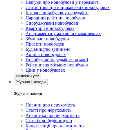
Відгуки про новобудови у передмісті
Статистика цін в приміських новобудовах
Каталог новобудов у передмісті
Народний рейтинг новобудов
Споруджувані новобудови
Квартири в новобудовах
Апартаменти у житлових комплексах
Збудовані новобудови
Проекти новобудов
Будівництво зупинено
Акції в новобудовах
Новобудови передмістя на мапі
Рейтинг приміських новобудов
Ціни у новобудовах
Журнал і заходи
Журнал і заходи
Новини про нерухомість
Статті про нерухомість
Аналітика про нерухомість
Статті про будівництво
Конференції про нерухомість