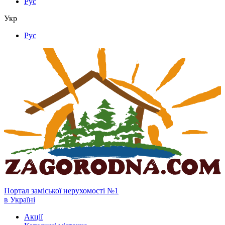
Рус
Укр
Рус
Портал заміської нерухомості №1
в Україні
Акції