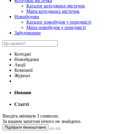
Котеджні містечка
Каталог котеджних містечок
Мапа котеджних містечок
Новобудови
Каталог новобудов у передмісті
Мапа новобудов у передмісті
Забудовники
Котеджі
Новобудови
Акції
Компанії
Журнал
Новини
Статті
Введіть мінімум 3 символи.
За вашим запитом нічого не знайдено.
Підібрати безкоштовно