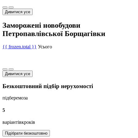
Дивитися усе
Заморожені новобудови
Петропавлівської Борщагівки
{{ frozen.total }}
Усього
Дивитися усе
Безкоштовний підбір нерухомості
підберемо
за
5
варіантів
кроків
Підібрати безкоштовно