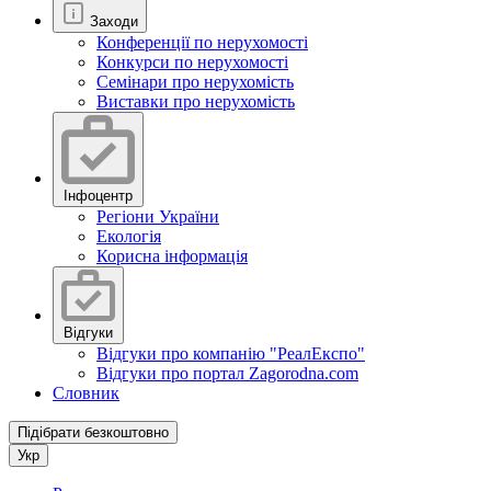
Заходи
Конференції по нерухомості
Конкурси по нерухомості
Семінари про нерухомість
Виставки про нерухомість
Інфоцентр
Регіони України
Екологія
Корисна інформація
Відгуки
Відгуки про компанію "РеалЕкспо"
Відгуки про портал Zagorodna.com
Словник
Підібрати безкоштовно
Укр