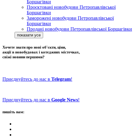
Борщагівки
Проєктовані новобудови Петропавлівської
Борщагівки
Заморожені новобудови Петропавлівської
Борщагівки
Продані новобудови Петропавлівської Борщагівки
Хочете знати про нові об'єкти, ціни,
акції в новобудовах і котеджних містечках,
свіжі новини першими?
Приєднуйтесь до нас в
Telegram
!
Приєднуйтесь до нас в
Google News
!
пишіть нам: