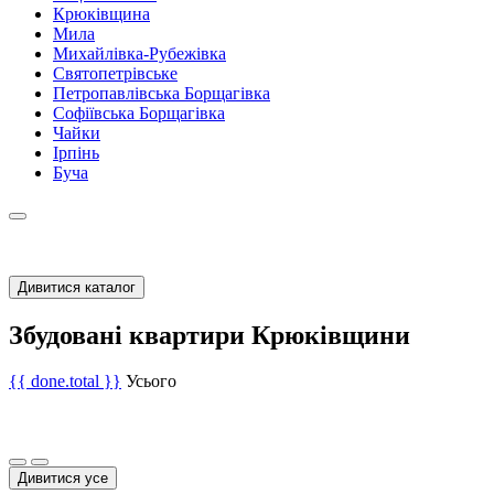
Крюківщина
Мила
Михайлівка-Рубежівка
Святопетрівське
Петропавлівська Борщагівка
Софіївська Борщагівка
Чайки
Ірпінь
Буча
Дивитися каталог
Збудовані квартири Крюківщини
{{ done.total }}
Усього
Дивитися усе