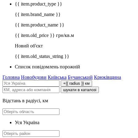
{{ item.product_type }}
{{ item.brand_name }}
{{ item.product_name }}
{{ item.old_price }} грн/кв.м
Новий об'єкт
{{ item.old_status_string }}
Список повідомлень порожній
Головна
Новобудови
Київська
Бучанський
Крюківщина
+{{ radius }} км
шукати в каталозі
Відстань в радіусі, км
Уся Україна