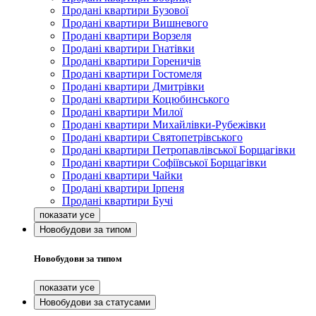
Продані квартири Бузової
Продані квартири Вишневого
Продані квартири Ворзеля
Продані квартири Гнатівки
Продані квартири Гореничів
Продані квартири Гостомеля
Продані квартири Дмитрівки
Продані квартири Коцюбинського
Продані квартири Милої
Продані квартири Михайлівки-Рубежівки
Продані квартири Святопетрівського
Продані квартири Петропавлівської Борщагівки
Продані квартири Софіївської Борщагівки
Продані квартири Чайки
Продані квартири Ірпеня
Продані квартири Бучі
Новобудови за типом
Новобудови за типом
Новобудови за статусами