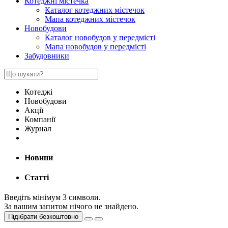
Котеджні містечка
Каталог котеджних містечок
Мапа котеджних містечок
Новобудови
Каталог новобудов у передмісті
Мапа новобудов у передмісті
Забудовники
Котеджі
Новобудови
Акції
Компанії
Журнал
Новини
Статті
Введіть мінімум 3 символи.
За вашим запитом нічого не знайдено.
Підібрати безкоштовно