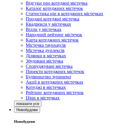
Відгуки про котеджні містечка
Каталог котеджних містечок
Статистика цін в котеджних містечках
Продані котеджні містечка
Квадрекси у містечках
Вілли у містечках
Народний рейтинг містечок
Карта котеджних містечок
Містечка таунхаусів
Містечка дуплексів
Ділянки в містечках
Збудовані містечка
Споруджувані містечка
Проекти котеджних містечок
Будівництво зупинено
Акції в котеджних містечках
Котеджі в містечках
Рейтинг котеджних містечок
Ціни в містечках
Новобудови
Новобудови