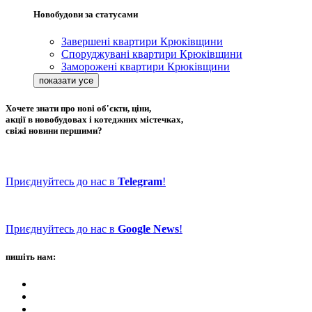
Новобудови за статусами
Завершені квартири Крюківщини
Споруджувані квартири Крюківщини
Заморожені квартири Крюківщини
Хочете знати про нові об'єкти, ціни,
акції в новобудовах і котеджних містечках,
свіжі новини першими?
Приєднуйтесь до нас в
Telegram
!
Приєднуйтесь до нас в
Google News
!
пишіть нам: