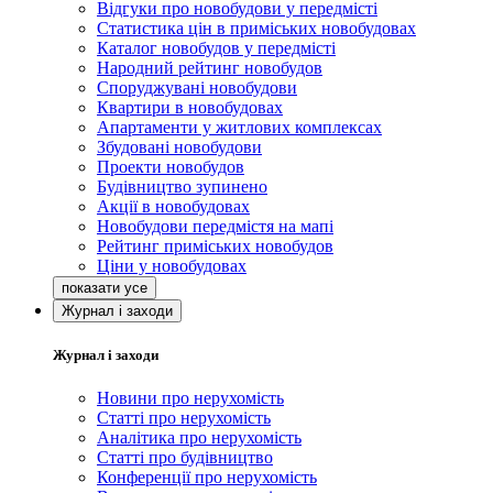
Відгуки про новобудови у передмісті
Статистика цін в приміських новобудовах
Каталог новобудов у передмісті
Народний рейтинг новобудов
Споруджувані новобудови
Квартири в новобудовах
Апартаменти у житлових комплексах
Збудовані новобудови
Проекти новобудов
Будівництво зупинено
Акції в новобудовах
Новобудови передмістя на мапі
Рейтинг приміських новобудов
Ціни у новобудовах
Журнал і заходи
Журнал і заходи
Новини про нерухомість
Статті про нерухомість
Аналітика про нерухомість
Статті про будівництво
Конференції про нерухомість