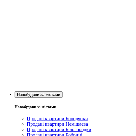
Новобудови за містами
Новобудови за містами
Продані квартири Бородянки
Продані квартири Немішаєва
Продані квартири Білогородки
Продані квартири Бобриці