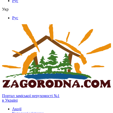
Рус
Укр
Рус
Портал заміської нерухомості №1
в Україні
Акції