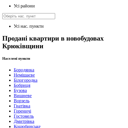
Усі райони
Усі нас. пункти
Продані квартири в новобудовах
Крюківщини
Населені пункти
Бородянка
Немішаєве
Білогородка
Бобриця
Бузова
Вишневе
Ворзель
Гнатівка
Гореничі
Гостомель
Дмитрівка
Коцюбинське