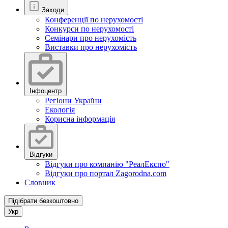
Заходи
Конференції по нерухомості
Конкурси по нерухомості
Семінари про нерухомість
Виставки про нерухомість
Інфоцентр
Регіони України
Екологія
Корисна інформація
Відгуки
Відгуки про компанію "РеалЕкспо"
Відгуки про портал Zagorodna.com
Словник
Підібрати безкоштовно
Укр