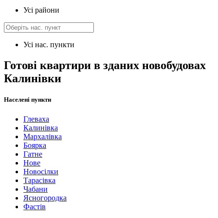
Усі райони
Усі нас. пункти
Готові квартири в зданих новобудовах
Калинівки
Населені пункти
Глеваха
Калинівка
Мархалівка
Боярка
Гатне
Нове
Новосілки
Тарасівка
Чабани
Ясногородка
Фастів