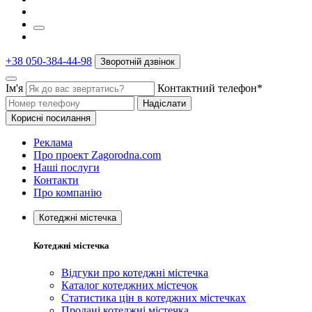
+38 050-384-44-98
Зворотній дзвінок
Ім'я
Контактний телефон*
Надіслати
Корисні посилання
Реклама
Про проект Zagorodna.com
Наші послуги
Контакти
Про компанію
Котеджні містечка
Котеджні містечка
Відгуки про котеджні містечка
Каталог котеджних містечок
Статистика цін в котеджних містечках
Продані котеджні містечка