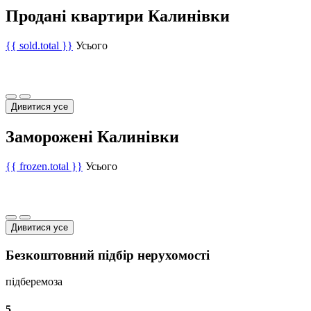
Продані квартири Калинівки
{{ sold.total }}
Усього
Дивитися усе
Заморожені Калинівки
{{ frozen.total }}
Усього
Дивитися усе
Безкоштовний підбір нерухомості
підберемо
за
5