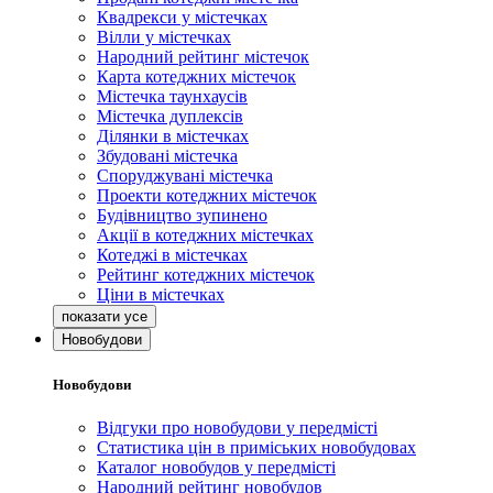
Квадрекси у містечках
Вілли у містечках
Народний рейтинг містечок
Карта котеджних містечок
Містечка таунхаусів
Містечка дуплексів
Ділянки в містечках
Збудовані містечка
Споруджувані містечка
Проекти котеджних містечок
Будівництво зупинено
Акції в котеджних містечках
Котеджі в містечках
Рейтинг котеджних містечок
Ціни в містечках
Новобудови
Новобудови
Відгуки про новобудови у передмісті
Статистика цін в приміських новобудовах
Каталог новобудов у передмісті
Народний рейтинг новобудов