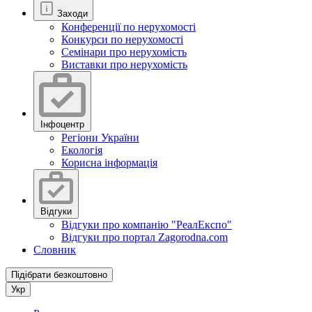
Заходи
Конференції по нерухомості
Конкурси по нерухомості
Семінари про нерухомість
Виставки про нерухомість
Інфоцентр
Регіони України
Екологія
Корисна інформація
Відгуки
Відгуки про компанію "РеалЕкспо"
Відгуки про портал Zagorodna.com
Словник
Підібрати безкоштовно
Укр