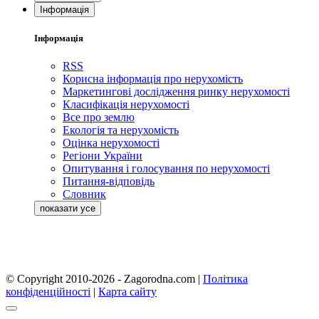
Інформація
Інформація
RSS
Корисна інформація про нерухомість
Маркетингові дослідження ринку нерухомості
Класифікація нерухомості
Все про землю
Екологія та нерухомість
Оцінка нерухомості
Регіони України
Опитування і голосування по нерухомості
Питання-відповідь
Словник
© Copyright 2010-2026 - Zagorodna.com
|
Політика
конфіденційності
|
Карта сайту