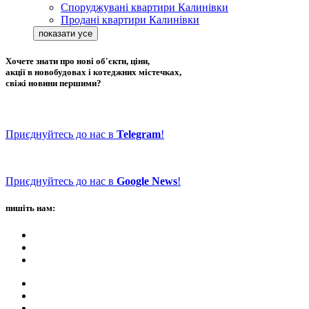
Споруджувані квартири Калинівки
Продані квартири Калинівки
Хочете знати про нові об'єкти, ціни,
акції в новобудовах і котеджних містечках,
свіжі новини першими?
Приєднуйтесь до нас в
Telegram
!
Приєднуйтесь до нас в
Google News
!
пишіть нам: