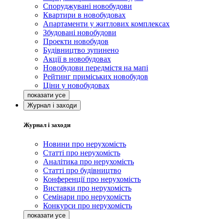
Споруджувані новобудови
Квартири в новобудовах
Апартаменти у житлових комплексах
Збудовані новобудови
Проекти новобудов
Будівництво зупинено
Акції в новобудовах
Новобудови передмістя на мапі
Рейтинг приміських новобудов
Ціни у новобудовах
Журнал і заходи
Журнал і заходи
Новини про нерухомість
Статті про нерухомість
Аналітика про нерухомість
Статті про будівництво
Конференції про нерухомість
Виставки про нерухомість
Семінари про нерухомість
Конкурси про нерухомість