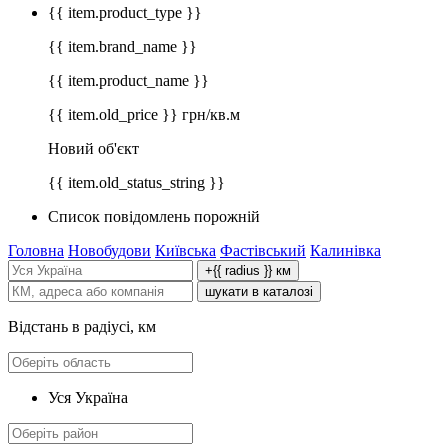
{{ item.product_type }}
{{ item.brand_name }}
{{ item.product_name }}
{{ item.old_price }} грн/кв.м
Новий об'єкт
{{ item.old_status_string }}
Список повідомлень порожній
Головна
Новобудови
Київська
Фастівський
Калинівка
+{{ radius }} км
шукати в каталозі
Відстань в радіусі, км
Уся Україна