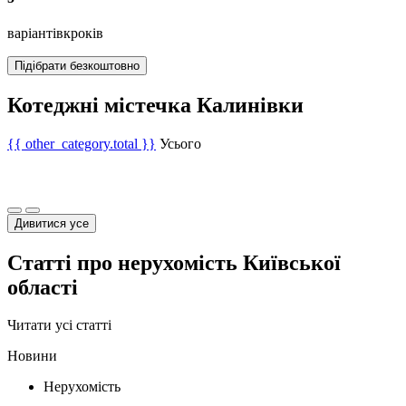
варіантів
кроків
Підібрати безкоштовно
Котеджні містечка Калинівки
{{ other_category.total }}
Усього
Дивитися усе
Статті про нерухомість Київської
області
Читати усі статті
Новини
Нерухомість