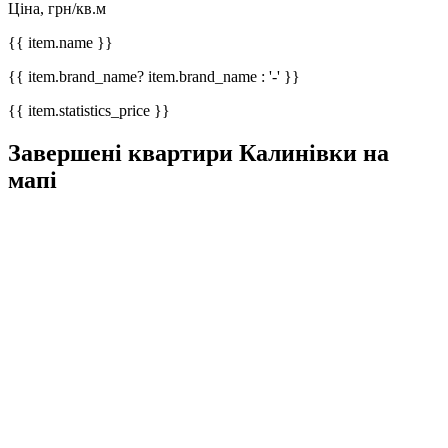
Ціна, грн/кв.м
{{ item.name }}
{{ item.brand_name? item.brand_name : '-' }}
{{ item.statistics_price }}
Завершені квартири Калинівки на
мапі