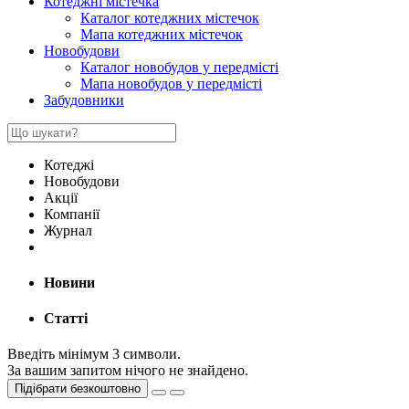
Котеджні містечка
Каталог котеджних містечок
Мапа котеджних містечок
Новобудови
Каталог новобудов у передмісті
Мапа новобудов у передмісті
Забудовники
Котеджі
Новобудови
Акції
Компанії
Журнал
Новини
Статті
Введіть мінімум 3 символи.
За вашим запитом нічого не знайдено.
Підібрати безкоштовно