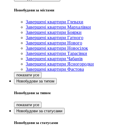
Новобудови за містами
Завершені квартири Глевахи
Завершені квартири Мархалівки
Завершені квартири Боярки
Завершені квартири Гатного
Завершені квартири Нового
Завершені квартири Новосілок
Завершені квартири Тарасівки
Завершені квартири Чабанів
Завершені квартири Ясногородки
Завершені квартири Фастова
Новобудови за типом
Новобудови за типом
Новобудови за статусами
Новобудови за статусами