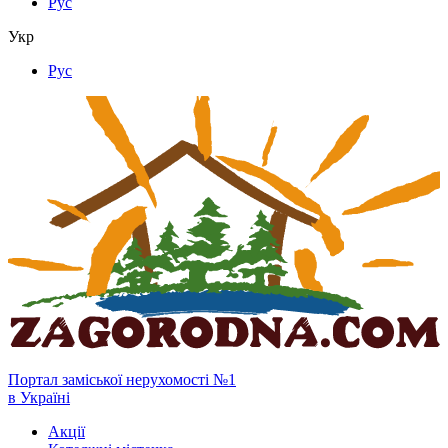
Рус
Укр
Рус
Портал заміської нерухомості №1
в Україні
Акції