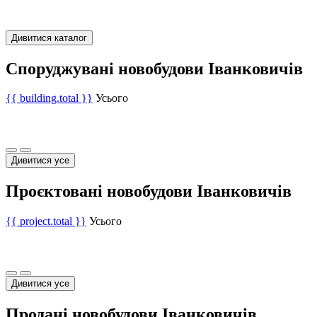
Дивитися каталог
Споруджувані новобудови Іванковичів
{{ building.total }}
Усього
Дивитися усе
Проєктовані новобудови Іванковичів
{{ project.total }}
Усього
Дивитися усе
Продані новобудови Іванковичів