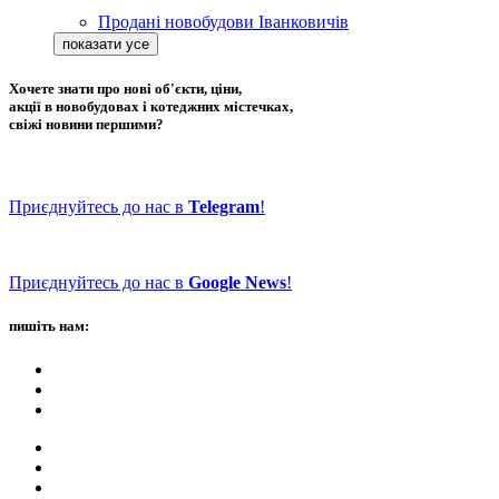
Продані новобудови Іванковичів
Хочете знати про нові об'єкти, ціни,
акції в новобудовах і котеджних містечках,
свіжі новини першими?
Приєднуйтесь до нас в
Telegram
!
Приєднуйтесь до нас в
Google News
!
пишіть нам: