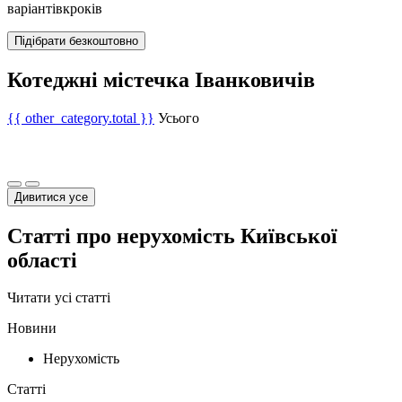
варіантів
кроків
Підібрати безкоштовно
Котеджні містечка Іванковичів
{{ other_category.total }}
Усього
Дивитися усе
Статті про нерухомість Київської
області
Читати усі статті
Новини
Нерухомість
Статті