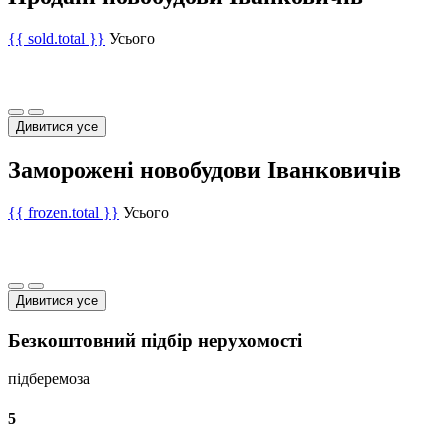
{{ sold.total }}
Усього
Дивитися усе
Заморожені новобудови Іванковичів
{{ frozen.total }}
Усього
Дивитися усе
Безкоштовний підбір нерухомості
підберемо
за
5