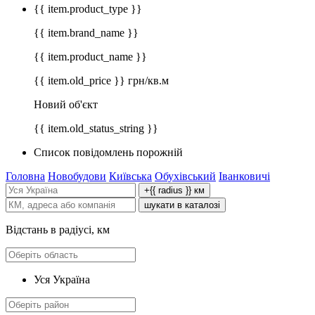
{{ item.product_type }}
{{ item.brand_name }}
{{ item.product_name }}
{{ item.old_price }} грн/кв.м
Новий об'єкт
{{ item.old_status_string }}
Список повідомлень порожній
Головна
Новобудови
Київська
Обухівський
Іванковичі
+{{ radius }} км
шукати в каталозі
Відстань в радіусі, км
Уся Україна