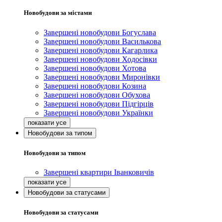
Новобудови за містами
Завершені новобудови Богуслава
Завершені новобудови Василькова
Завершені новобудови Кагарлика
Завершені новобудови Ходосівки
Завершені новобудови Хотова
Завершені новобудови Миронівки
Завершені новобудови Козина
Завершені новобудови Обухова
Завершені новобудови Підгірців
Завершені новобудови Українки
Новобудови за типом
Новобудови за типом
Завершені квартири Іванковичів
Новобудови за статусами
Новобудови за статусами