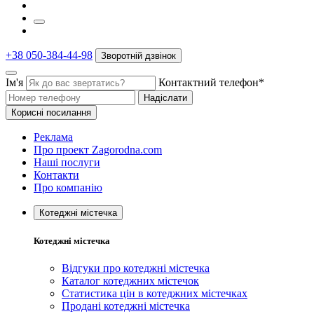
+38 050-384-44-98
Зворотній дзвінок
Ім'я
Контактний телефон*
Надіслати
Корисні посилання
Реклама
Про проект Zagorodna.com
Наші послуги
Контакти
Про компанію
Котеджні містечка
Котеджні містечка
Відгуки про котеджні містечка
Каталог котеджних містечок
Статистика цін в котеджних містечках
Продані котеджні містечка