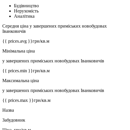
Будівництво
Нерухомість
Аналітика
Середня ціна у завершених приміських новобудовах
Іванковичів
{{ prices.avg }}
грн/кв.м
Мінімальна ціна
у завершених приміських новобудовах Іванковичів
{{ prices.min }}
грн/кв.м
Максимальна ціна
у завершених приміських новобудовах Іванковичів
{{ prices.max }}
грн/кв.м
Назва
Забудовник
Ціна, грн/кв.м