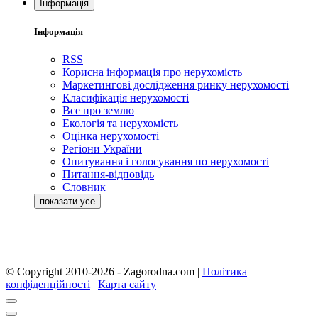
Інформація
Інформація
RSS
Корисна інформація про нерухомість
Маркетингові дослідження ринку нерухомості
Класифікація нерухомості
Все про землю
Екологія та нерухомість
Оцінка нерухомості
Регіони України
Опитування і голосування по нерухомості
Питання-відповідь
Словник
© Copyright 2010-2026 - Zagorodna.com
|
Політика
конфіденційності
|
Карта сайту