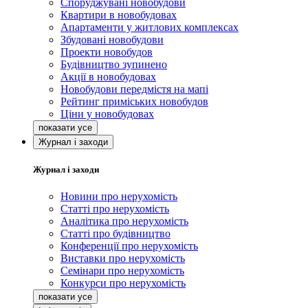
Споруджувані новобудови
Квартири в новобудовах
Апартаменти у житлових комплексах
Збудовані новобудови
Проекти новобудов
Будівництво зупинено
Акції в новобудовах
Новобудови передмістя на мапі
Рейтинг приміських новобудов
Ціни у новобудовах
Журнал і заходи
Журнал і заходи
Новини про нерухомість
Статті про нерухомість
Аналітика про нерухомість
Статті про будівництво
Конференції про нерухомість
Виставки про нерухомість
Семінари про нерухомість
Конкурси про нерухомість