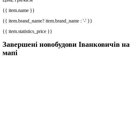
{{ item.name }}
{{ item.brand_name? item.brand_name : '-' }}
{{ item.statistics_price }}
Завершені новобудови Іванковичів на
мапі