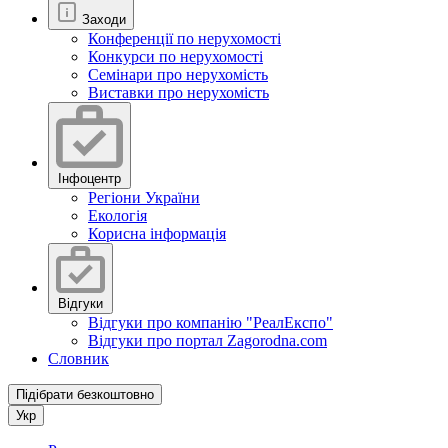
Заходи
Конференції по нерухомості
Конкурси по нерухомості
Семінари про нерухомість
Виставки про нерухомість
Інфоцентр
Регіони України
Екологія
Корисна інформація
Відгуки
Відгуки про компанію "РеалЕкспо"
Відгуки про портал Zagorodna.com
Словник
Підібрати безкоштовно
Укр