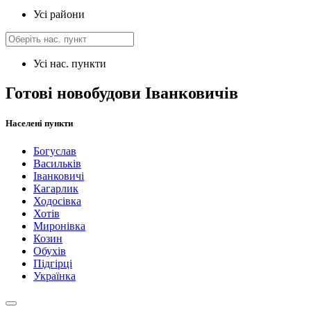
Усі райони
Усі нас. пункти
Готові новобудови Іванковичів
Населені пункти
Богуслав
Васильків
Іванковичі
Кагарлик
Ходосівка
Хотів
Миронівка
Козин
Обухів
Підгірці
Українка