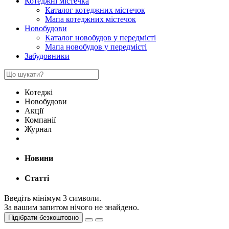
Котеджні містечка
Каталог котеджних містечок
Мапа котеджних містечок
Новобудови
Каталог новобудов у передмісті
Мапа новобудов у передмісті
Забудовники
Котеджі
Новобудови
Акції
Компанії
Журнал
Новини
Статті
Введіть мінімум 3 символи.
За вашим запитом нічого не знайдено.
Підібрати безкоштовно