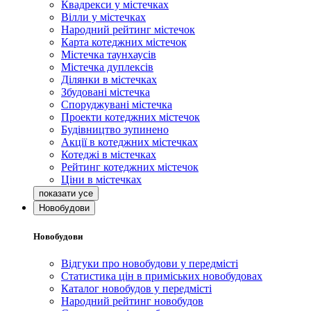
Квадрекси у містечках
Вілли у містечках
Народний рейтинг містечок
Карта котеджних містечок
Містечка таунхаусів
Містечка дуплексів
Ділянки в містечках
Збудовані містечка
Споруджувані містечка
Проекти котеджних містечок
Будівництво зупинено
Акції в котеджних містечках
Котеджі в містечках
Рейтинг котеджних містечок
Ціни в містечках
Новобудови
Новобудови
Відгуки про новобудови у передмісті
Статистика цін в приміських новобудовах
Каталог новобудов у передмісті
Народний рейтинг новобудов