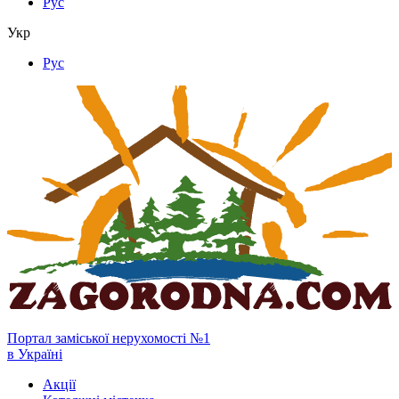
Рус
Укр
Рус
Портал заміської нерухомості №1
в Україні
Акції