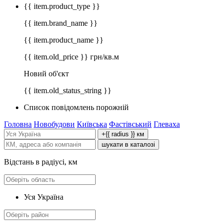
{{ item.product_type }}
{{ item.brand_name }}
{{ item.product_name }}
{{ item.old_price }} грн/кв.м
Новий об'єкт
{{ item.old_status_string }}
Список повідомлень порожній
Головна
Новобудови
Київська
Фастівський
Глеваха
+{{ radius }} км
шукати в каталозі
Відстань в радіусі, км
Уся Україна