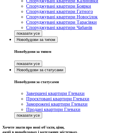
Споруджувані квартири Калинівки
Споруджувані квартири Боярки
Споруджувані квартири Гатного
Споруджувані квартири Новосілок
Споруджувані квартири Тарасівки
Споруджувані квартири Чабанів
Новобудови за типом
Новобудови за типом
Новобудови за статусами
Новобудови за статусами
Завершені квартири Глевахи
Проєктовані квартири Глевахи
Заморожені квартири Глевахи
Продані квартири Глевахи
Хочете знати про нові об'єкти, ціни,
акції в новобудовах і котеджних містечках,