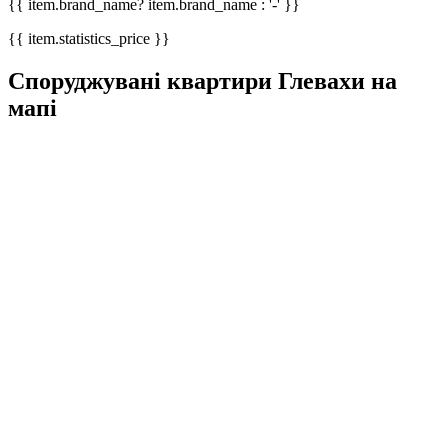
{{ item.brand_name? item.brand_name : '-' }}
{{ item.statistics_price }}
Споруджувані квартири Глевахи на
мапі