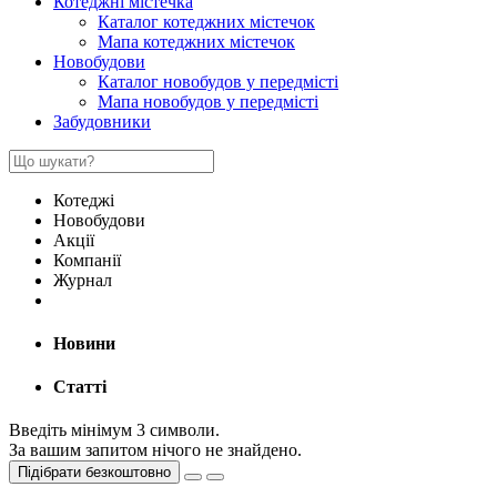
Котеджні містечка
Каталог котеджних містечок
Мапа котеджних містечок
Новобудови
Каталог новобудов у передмісті
Мапа новобудов у передмісті
Забудовники
Котеджі
Новобудови
Акції
Компанії
Журнал
Новини
Статті
Введіть мінімум 3 символи.
За вашим запитом нічого не знайдено.
Підібрати безкоштовно