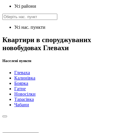
Усі райони
Усі нас. пункти
Квартири в споруджуваних
новобудовах Глевахи
Населені пункти
Глеваха
Калинівка
Боярка
Гатне
Новосілки
Тарасівка
Чабани