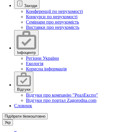
Заходи
Конференції по нерухомості
Конкурси по нерухомості
Семінари про нерухомість
Виставки про нерухомість
Інфоцентр
Регіони України
Екологія
Корисна інформація
Відгуки
Відгуки про компанію "РеалЕкспо"
Відгуки про портал Zagorodna.com
Словник
Підібрати безкоштовно
Укр