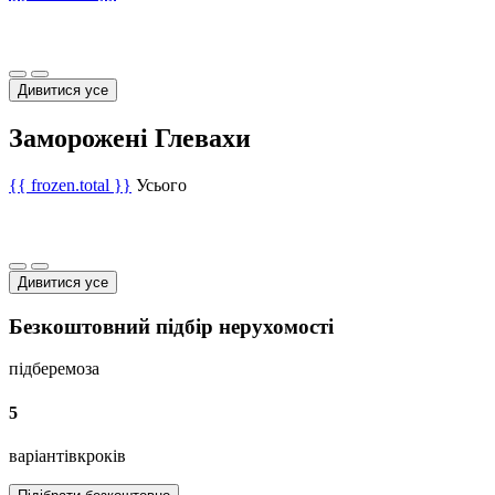
Дивитися усе
Заморожені Глевахи
{{ frozen.total }}
Усього
Дивитися усе
Безкоштовний підбір нерухомості
підберемо
за
5
варіантів
кроків