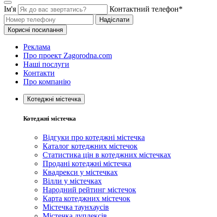
Ім'я
Контактний телефон*
Надіслати
Корисні посилання
Реклама
Про проект Zagorodna.com
Наші послуги
Контакти
Про компанію
Котеджні містечка
Котеджні містечка
Відгуки про котеджні містечка
Каталог котеджних містечок
Статистика цін в котеджних містечках
Продані котеджні містечка
Квадрекси у містечках
Вілли у містечках
Народний рейтинг містечок
Карта котеджних містечок
Містечка таунхаусів
Містечка дуплексів