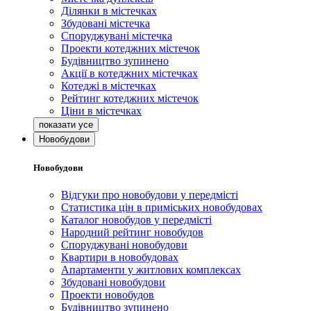
Ділянки в містечках
Збудовані містечка
Споруджувані містечка
Проекти котеджних містечок
Будівництво зупинено
Акції в котеджних містечках
Котеджі в містечках
Рейтинг котеджних містечок
Ціни в містечках
Новобудови
Новобудови
Відгуки про новобудови у передмісті
Статистика цін в приміських новобудовах
Каталог новобудов у передмісті
Народний рейтинг новобудов
Споруджувані новобудови
Квартири в новобудовах
Апартаменти у житлових комплексах
Збудовані новобудови
Проекти новобудов
Будівництво зупинено