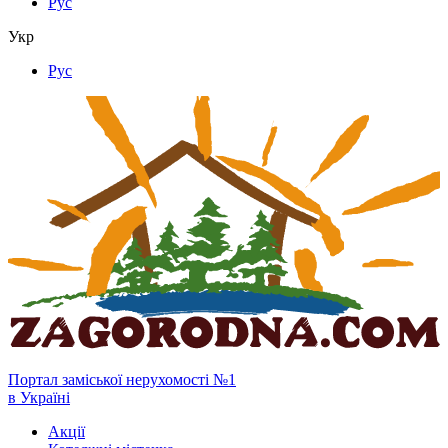
Рус
Укр
Рус
Портал заміської нерухомості №1
в Україні
Акції