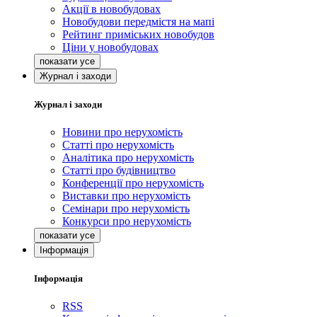
Акції в новобудовах
Новобудови передмістя на мапі
Рейтинг приміських новобудов
Ціни у новобудовах
Журнал і заходи
Журнал і заходи
Новини про нерухомість
Статті про нерухомість
Аналітика про нерухомість
Статті про будівництво
Конференції про нерухомість
Виставки про нерухомість
Семінари про нерухомість
Конкурси про нерухомість
Інформація
Інформація
RSS