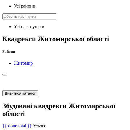
Усі райони
Усі нас. пункти
Квадрекси Житомирської області
Райони
Житомир
Дивитися каталог
Збудовані квадрекси Житомирської
області
{{ done.total }}
Усього