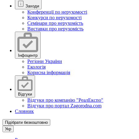
Заходи
Конференції по нерухомості
Конкурси по нерухомості
Семінари про нерухомість
Виставки про нерухомість
Інфоцентр
Регіони України
Екологія
Корисна інформація
Відгуки
Відгуки про компанію "РеалЕкспо"
Відгуки про портал Zagorodna.com
Словник
Підібрати безкоштовно
Укр