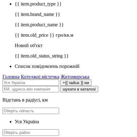
{{ item.product_type }}
{{ item.brand_name }}
{{ item.product_name }}
{{ item.old_price }} грн/кв.м
Новий об'єкт
{{ item.old_status_string }}
Список повідомлень порожній
Головна
Котеджні містечка
Житомирська
+{{ radius }} км
шукати в каталозі
Відстань в радіусі, км
Уся Україна