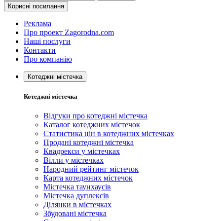
Корисні посилання
Реклама
Про проект Zagorodna.com
Наші послуги
Контакти
Про компанію
Котеджні містечка
Котеджні містечка
Відгуки про котеджні містечка
Каталог котеджних містечок
Статистика цін в котеджних містечках
Продані котеджні містечка
Квадрекси у містечках
Вілли у містечках
Народний рейтинг містечок
Карта котеджних містечок
Містечка таунхаусів
Містечка дуплексів
Ділянки в містечках
Збудовані містечка