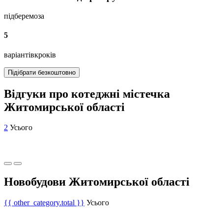
підберемо
за
5
варіантів
кроків
Підібрати безкоштовно
Відгуки про котеджні містечка
Житомирської області
2
Усього
Новобудови Житомирської області
{{ other_category.total }}
Усього