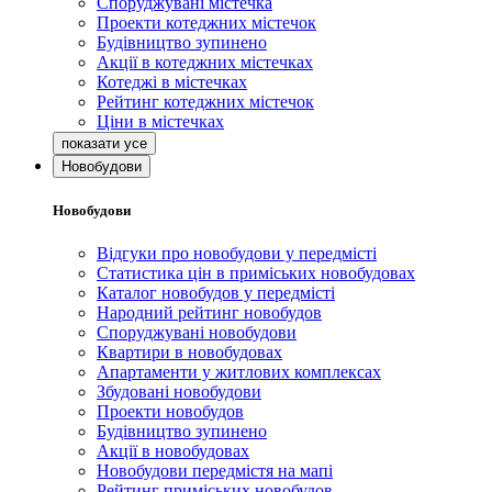
Споруджувані містечка
Проекти котеджних містечок
Будівництво зупинено
Акції в котеджних містечках
Котеджі в містечках
Рейтинг котеджних містечок
Ціни в містечках
Новобудови
Новобудови
Відгуки про новобудови у передмісті
Статистика цін в приміських новобудовах
Каталог новобудов у передмісті
Народний рейтинг новобудов
Споруджувані новобудови
Квартири в новобудовах
Апартаменти у житлових комплексах
Збудовані новобудови
Проекти новобудов
Будівництво зупинено
Акції в новобудовах
Новобудови передмістя на мапі
Рейтинг приміських новобудов