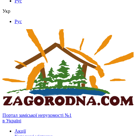
Рус
Укр
Рус
Портал заміської нерухомості №1
в Україні
Акції