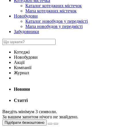
Котеджні містечка
Каталог котеджних містечок
Мапа котеджних містечок
Новобудови
Каталог новобудов у передмісті
Мапа новобудов у передмісті
Забудовники
Котеджі
Новобудови
Акції
Компанії
Журнал
Новини
Статті
Введіть мінімум 3 символи.
За вашим запитом нічого не знайдено.
Підібрати безкоштовно