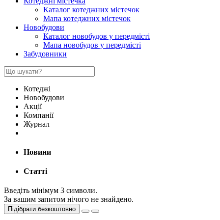
Котеджні містечка
Каталог котеджних містечок
Мапа котеджних містечок
Новобудови
Каталог новобудов у передмісті
Мапа новобудов у передмісті
Забудовники
Котеджі
Новобудови
Акції
Компанії
Журнал
Новини
Статті
Введіть мінімум 3 символи.
За вашим запитом нічого не знайдено.
Підібрати безкоштовно