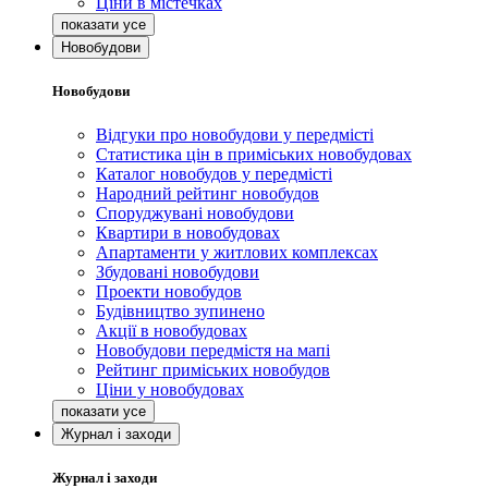
Ціни в містечках
Новобудови
Новобудови
Відгуки про новобудови у передмісті
Статистика цін в приміських новобудовах
Каталог новобудов у передмісті
Народний рейтинг новобудов
Споруджувані новобудови
Квартири в новобудовах
Апартаменти у житлових комплексах
Збудовані новобудови
Проекти новобудов
Будівництво зупинено
Акції в новобудовах
Новобудови передмістя на мапі
Рейтинг приміських новобудов
Ціни у новобудовах
Журнал і заходи
Журнал і заходи