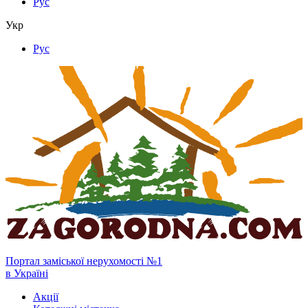
Рус
Укр
Рус
Портал заміської нерухомості №1
в Україні
Акції