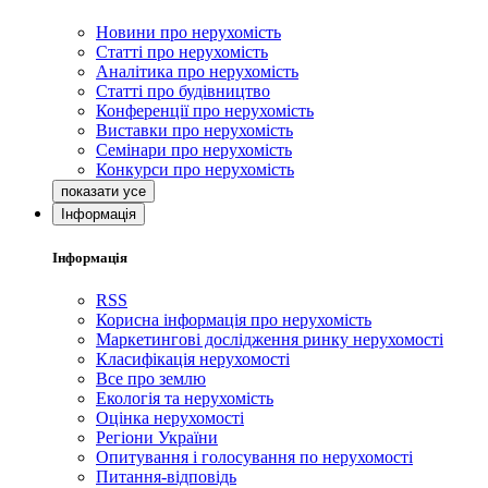
Новини про нерухомість
Статті про нерухомість
Аналітика про нерухомість
Статті про будівництво
Конференції про нерухомість
Виставки про нерухомість
Семінари про нерухомість
Конкурси про нерухомість
Інформація
Інформація
RSS
Корисна інформація про нерухомість
Маркетингові дослідження ринку нерухомості
Класифікація нерухомості
Все про землю
Екологія та нерухомість
Оцінка нерухомості
Регіони України
Опитування і голосування по нерухомості
Питання-відповідь