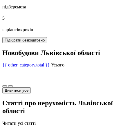
підберемо
за
5
варіантів
кроків
Підібрати безкоштовно
Новобудови Львівської області
{{ other_category.total }}
Усього
Дивитися усе
Статті про нерухомість Львівської
області
Читати усі статті