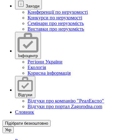
Заходи
Конференції по нерухомості
Конкурси по нерухомості
Семінари про нерухомість
Виставки про нерухомість
Інфоцентр
Регіони України
Екологія
Корисна інформація
Відгуки
Відгуки про компанію "РеалЕкспо"
Відгуки про портал Zagorodna.com
Словник
Підібрати безкоштовно
Укр