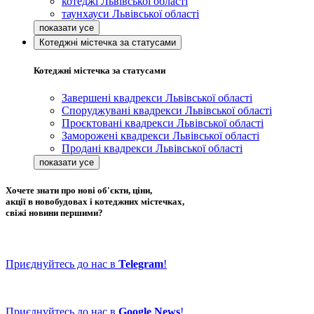
котеджі Львівської області
таунхауси Львівської області
Котеджні містечка за статусами
Котеджні містечка за статусами
Завершені квадрекси Львівської області
Споруджувані квадрекси Львівської області
Проєктовані квадрекси Львівської області
Заморожені квадрекси Львівської області
Продані квадрекси Львівської області
Хочете знати про нові об'єкти, ціни,
акції в новобудовах і котеджних містечках,
свіжі новини першими?
Приєднуйтесь до нас в
Telegram
!
Приєднуйтесь до нас в
Google News
!