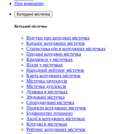
Про компанію
Котеджні містечка
Котеджні містечка
Відгуки про котеджні містечка
Каталог котеджних містечок
Статистика цін в котеджних містечках
Продані котеджні містечка
Квадрекси у містечках
Вілли у містечках
Народний рейтинг містечок
Карта котеджних містечок
Містечка таунхаусів
Містечка дуплексів
Ділянки в містечках
Збудовані містечка
Споруджувані містечка
Проекти котеджних містечок
Будівництво зупинено
Акції в котеджних містечках
Котеджі в містечках
Рейтинг котеджних містечок