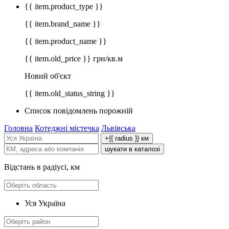
{{ item.product_type }}
{{ item.brand_name }}
{{ item.product_name }}
{{ item.old_price }} грн/кв.м
Новий об'єкт
{{ item.old_status_string }}
Список повідомлень порожній
Головна
Котеджні містечка
Львівська
+{{ radius }} км
шукати в каталозі
Відстань в радіусі, км
Уся Україна