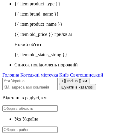
{{ item.product_type }}
{{ item.brand_name }}
{{ item.product_name }}
{{ item.old_price }} грн/кв.м
Новий об'єкт
{{ item.old_status_string }}
Список повідомлень порожній
Головна
Котеджні містечка
Київ
Святошинський
+{{ radius }} км
шукати в каталозі
Відстань в радіусі, км
Уся Україна