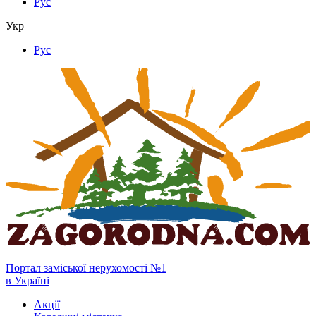
Рус
Укр
Рус
Портал заміської нерухомості №1
в Україні
Акції