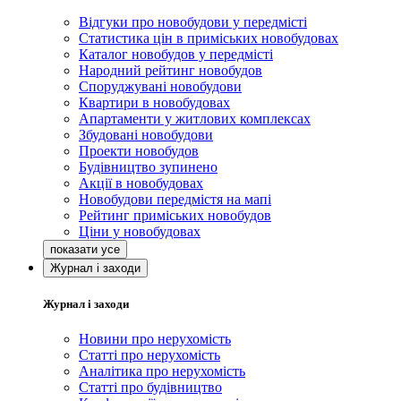
Відгуки про новобудови у передмісті
Статистика цін в приміських новобудовах
Каталог новобудов у передмісті
Народний рейтинг новобудов
Споруджувані новобудови
Квартири в новобудовах
Апартаменти у житлових комплексах
Збудовані новобудови
Проекти новобудов
Будівництво зупинено
Акції в новобудовах
Новобудови передмістя на мапі
Рейтинг приміських новобудов
Ціни у новобудовах
Журнал і заходи
Журнал і заходи
Новини про нерухомість
Статті про нерухомість
Аналітика про нерухомість
Статті про будівництво