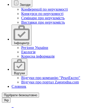
Заходи
Конференції по нерухомості
Конкурси по нерухомості
Семінари про нерухомість
Виставки про нерухомість
Інфоцентр
Регіони України
Екологія
Корисна інформація
Відгуки
Відгуки про компанію "РеалЕкспо"
Відгуки про портал Zagorodna.com
Словник
Підібрати безкоштовно
Укр