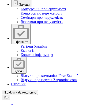
Заходи
Конференції по нерухомості
Конкурси по нерухомості
Семінари про нерухомість
Виставки про нерухомість
Інфоцентр
Регіони України
Екологія
Корисна інформація
Відгуки
Відгуки про компанію "РеалЕкспо"
Відгуки про портал Zagorodna.com
Словник
Підібрати безкоштовно
Укр