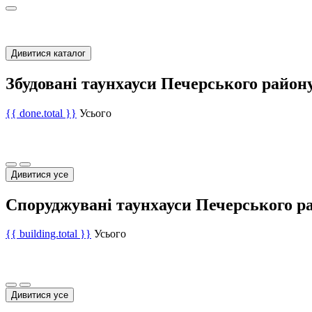
Дивитися каталог
Збудовані таунхауси Печерського район
{{ done.total }}
Усього
Дивитися усе
Споруджувані таунхауси Печерського р
{{ building.total }}
Усього
Дивитися усе