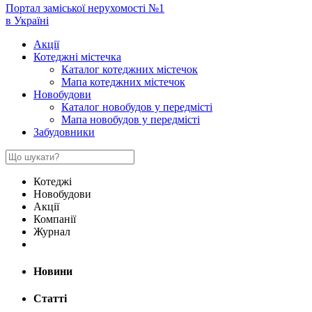
Портал заміської нерухомості №1
в Україні
Акції
Котеджні містечка
Каталог котеджних містечок
Мапа котеджних містечок
Новобудови
Каталог новобудов у передмісті
Мапа новобудов у передмісті
Забудовники
Котеджі
Новобудови
Акції
Компанії
Журнал
Новини
Статті