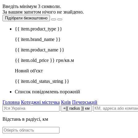
Введіть мінімум 3 символи.
За вашим запитом нічого не знайдено.
Підібрати безкоштовно
{{ item.product_type }}
{{ item.brand_name }}
{{ item.product_name }}
{{ item.old_price }} грн/кв.м
Новий об'єкт
{{ item.old_status_string }}
Список повідомлень порожній
Головна
Котеджні містечка
Київ
Печерський
+{{ radius }} км
Відстань в радіусі, км