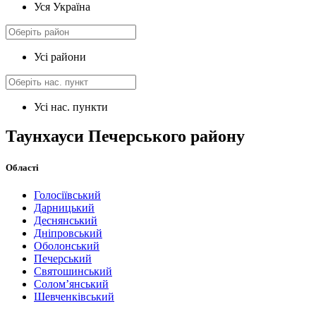
Уся Україна
Усі райони
Усі нас. пункти
Таунхауси Печерського району
Області
Голосіївський
Дарницький
Деснянський
Дніпровський
Оболонський
Печерський
Святошинський
Солом’янський
Шевченківський