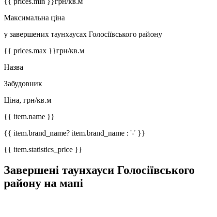
{{ prices.min }}
грн/кв.м
Максимальна ціна
у завершених таунхаусах Голосіївського району
{{ prices.max }}
грн/кв.м
Назва
Забудовник
Ціна, грн/кв.м
{{ item.name }}
{{ item.brand_name? item.brand_name : '-' }}
{{ item.statistics_price }}
Завершені таунхауси Голосіївського
району на мапі