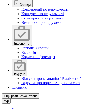
Заходи
Конференції по нерухомості
Конкурси по нерухомості
Семінари про нерухомість
Виставки про нерухомість
Інфоцентр
Регіони України
Екологія
Корисна інформація
Відгуки
Відгуки про компанію "РеалЕкспо"
Відгуки про портал Zagorodna.com
Словник
Підібрати безкоштовно
Укр