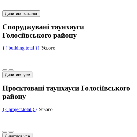
Дивитися каталог
Споруджувані таунхауси
Голосіївського району
{{ building.total }}
Усього
Дивитися усе
Проєктовані таунхауси Голосіївського
району
{{ project.total }}
Усього
Дивитися усе