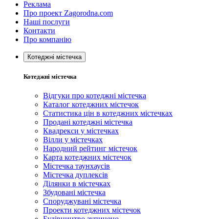
Реклама
Про проект Zagorodna.com
Наші послуги
Контакти
Про компанію
Котеджні містечка
Котеджні містечка
Відгуки про котеджні містечка
Каталог котеджних містечок
Статистика цін в котеджних містечках
Продані котеджні містечка
Квадрекси у містечках
Вілли у містечках
Народний рейтинг містечок
Карта котеджних містечок
Містечка таунхаусів
Містечка дуплексів
Ділянки в містечках
Збудовані містечка
Споруджувані містечка
Проекти котеджних містечок
Будівництво зупинено