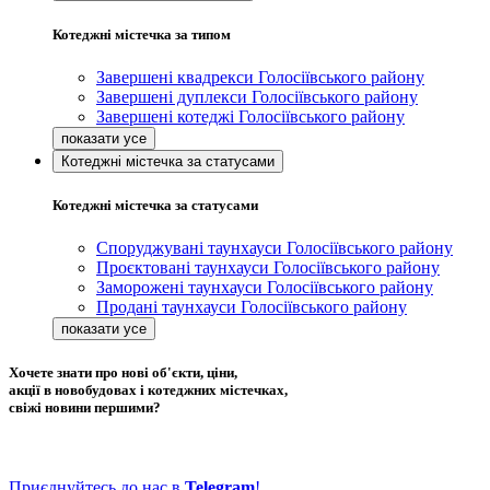
Котеджні містечка за типом
Завершені квадрекси Голосіївського району
Завершені дуплекси Голосіївського району
Завершені котеджі Голосіївського району
Котеджні містечка за статусами
Котеджні містечка за статусами
Споруджувані таунхауси Голосіївського району
Проєктовані таунхауси Голосіївського району
Заморожені таунхауси Голосіївського району
Продані таунхауси Голосіївського району
Хочете знати про нові об'єкти, ціни,
акції в новобудовах і котеджних містечках,
свіжі новини першими?
Приєднуйтесь до нас в
Telegram
!