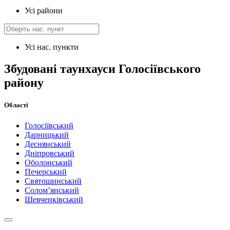
Усі райони
Усі нас. пункти
Збудовані таунхауси Голосіївського
району
Області
Голосіївський
Дарницький
Деснянський
Дніпровський
Оболонський
Печерський
Святошинський
Солом’янський
Шевченківський