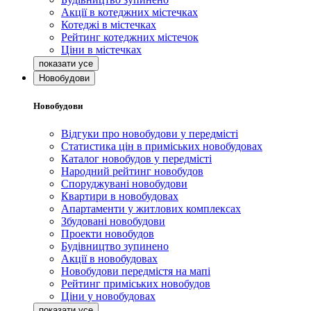
Акції в котеджних містечках
Котеджі в містечках
Рейтинг котеджних містечок
Ціни в містечках
Новобудови
Новобудови
Відгуки про новобудови у передмісті
Статистика цін в приміських новобудовах
Каталог новобудов у передмісті
Народний рейтинг новобудов
Споруджувані новобудови
Квартири в новобудовах
Апартаменти у житлових комплексах
Збудовані новобудови
Проекти новобудов
Будівництво зупинено
Акції в новобудовах
Новобудови передмістя на мапі
Рейтинг приміських новобудов
Ціни у новобудовах