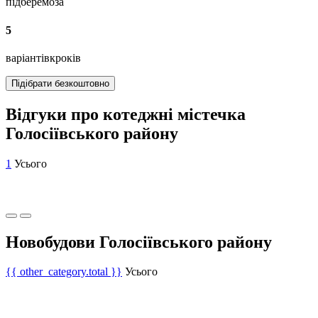
підберемо
за
5
варіантів
кроків
Підібрати безкоштовно
Відгуки про котеджні містечка
Голосіївського району
1
Усього
Новобудови Голосіївського району
{{ other_category.total }}
Усього