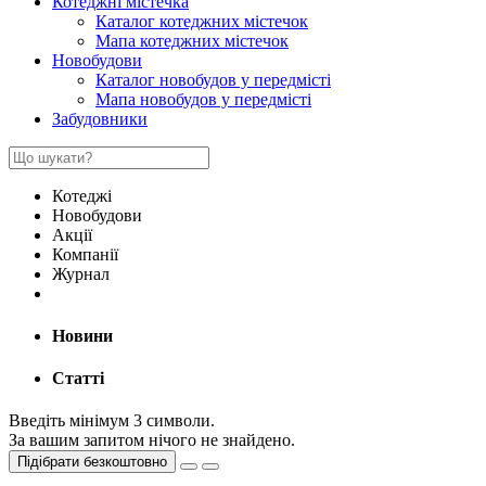
Котеджні містечка
Каталог котеджних містечок
Мапа котеджних містечок
Новобудови
Каталог новобудов у передмісті
Мапа новобудов у передмісті
Забудовники
Котеджі
Новобудови
Акції
Компанії
Журнал
Новини
Статті
Введіть мінімум 3 символи.
За вашим запитом нічого не знайдено.
Підібрати безкоштовно