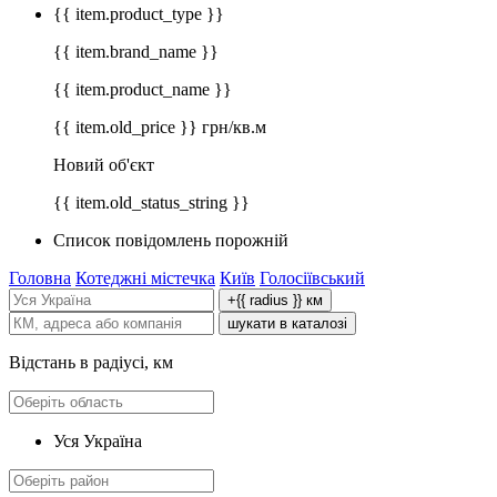
{{ item.product_type }}
{{ item.brand_name }}
{{ item.product_name }}
{{ item.old_price }} грн/кв.м
Новий об'єкт
{{ item.old_status_string }}
Список повідомлень порожній
Головна
Котеджні містечка
Київ
Голосіївський
+{{ radius }} км
шукати в каталозі
Відстань в радіусі, км
Уся Україна