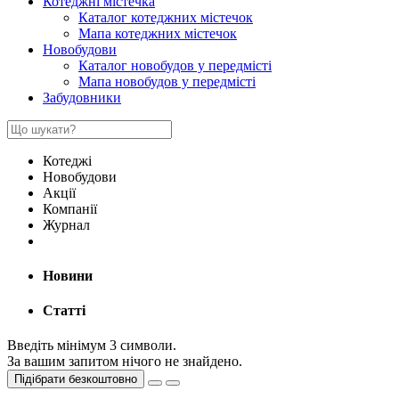
Котеджні містечка
Каталог котеджних містечок
Мапа котеджних містечок
Новобудови
Каталог новобудов у передмісті
Мапа новобудов у передмісті
Забудовники
Котеджі
Новобудови
Акції
Компанії
Журнал
Новини
Статті
Введіть мінімум 3 символи.
За вашим запитом нічого не знайдено.
Підібрати безкоштовно