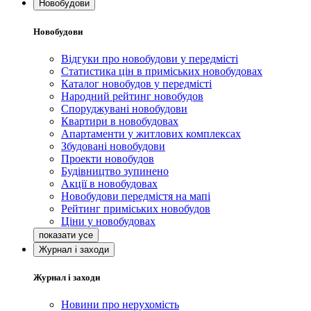
Новобудови
Новобудови
Відгуки про новобудови у передмісті
Статистика цін в приміських новобудовах
Каталог новобудов у передмісті
Народний рейтинг новобудов
Споруджувані новобудови
Квартири в новобудовах
Апартаменти у житлових комплексах
Збудовані новобудови
Проекти новобудов
Будівництво зупинено
Акції в новобудовах
Новобудови передмістя на мапі
Рейтинг приміських новобудов
Ціни у новобудовах
Журнал і заходи
Журнал і заходи
Новини про нерухомість