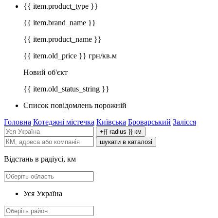
{{ item.product_type }}
{{ item.brand_name }}
{{ item.product_name }}
{{ item.old_price }} грн/кв.м
Новий об'єкт
{{ item.old_status_string }}
Список повідомлень порожній
Головна
Котеджні містечка
Київська
Броварський
Залісся
+{{ radius }} км
шукати в каталозі
Відстань в радіусі, км
Уся Україна