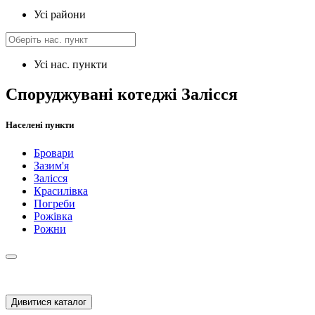
Усі райони
Усі нас. пункти
Споруджувані котеджі Залісся
Населені пункти
Бровари
Зазим'я
Залісся
Красилівка
Погреби
Рожівка
Рожни
Дивитися каталог