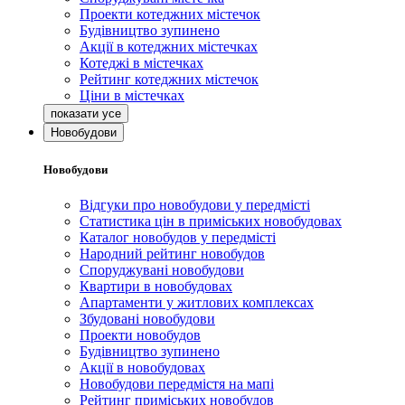
Проекти котеджних містечок
Будівництво зупинено
Акції в котеджних містечках
Котеджі в містечках
Рейтинг котеджних містечок
Ціни в містечках
Новобудови
Новобудови
Відгуки про новобудови у передмісті
Статистика цін в приміських новобудовах
Каталог новобудов у передмісті
Народний рейтинг новобудов
Споруджувані новобудови
Квартири в новобудовах
Апартаменти у житлових комплексах
Збудовані новобудови
Проекти новобудов
Будівництво зупинено
Акції в новобудовах
Новобудови передмістя на мапі
Рейтинг приміських новобудов