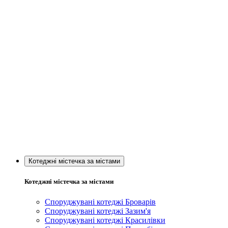
Котеджні містечка за містами
Котеджні містечка за містами
Споруджувані котеджі Броварів
Споруджувані котеджі Зазим'я
Споруджувані котеджі Красилівки