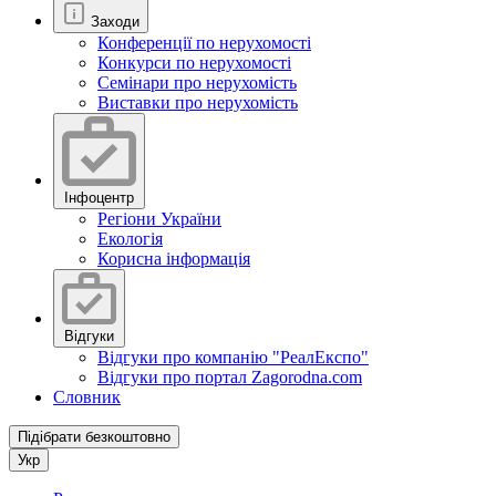
Заходи
Конференції по нерухомості
Конкурси по нерухомості
Семінари про нерухомість
Виставки про нерухомість
Інфоцентр
Регіони України
Екологія
Корисна інформація
Відгуки
Відгуки про компанію "РеалЕкспо"
Відгуки про портал Zagorodna.com
Словник
Підібрати безкоштовно
Укр