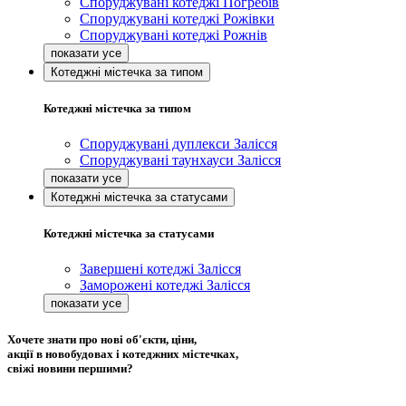
Споруджувані котеджі Погребів
Споруджувані котеджі Рожівки
Споруджувані котеджі Рожнів
Котеджні містечка за типом
Котеджні містечка за типом
Споруджувані дуплекси Залісся
Споруджувані таунхауси Залісся
Котеджні містечка за статусами
Котеджні містечка за статусами
Завершені котеджі Залісся
Заморожені котеджі Залісся
Хочете знати про нові об'єкти, ціни,
акції в новобудовах і котеджних містечках,
свіжі новини першими?