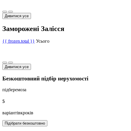
Дивитися усе
Заморожені Залісся
{{ frozen.total }}
Усього
Дивитися усе
Безкоштовний підбір нерухомості
підберемо
за
5
варіантів
кроків
Підібрати безкоштовно