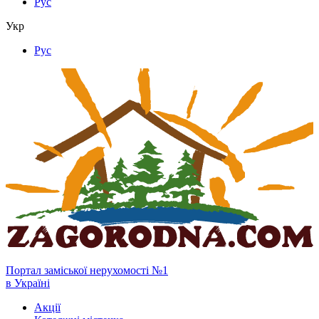
Рус
Укр
Рус
Портал заміської нерухомості №1
в Україні
Акції