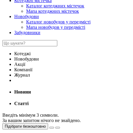
Котеджні містечка
Каталог котеджних містечок
Мапа котеджних містечок
Новобудови
Каталог новобудов у передмісті
Мапа новобудов у передмісті
Забудовники
Котеджі
Новобудови
Акції
Компанії
Журнал
Новини
Статті
Введіть мінімум 3 символи.
За вашим запитом нічого не знайдено.
Підібрати безкоштовно