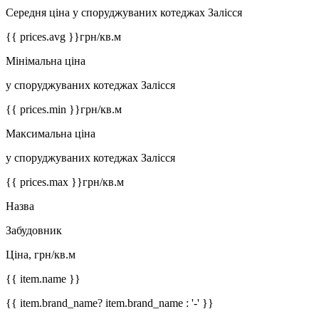
Середня ціна у споруджуваних котеджах Залісся
{{ prices.avg }}
грн/кв.м
Мінімальна ціна
у споруджуваних котеджах Залісся
{{ prices.min }}
грн/кв.м
Максимальна ціна
у споруджуваних котеджах Залісся
{{ prices.max }}
грн/кв.м
Назва
Забудовник
Ціна, грн/кв.м
{{ item.name }}
{{ item.brand_name? item.brand_name : '-' }}