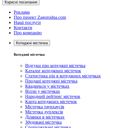
Корисні посилання
Реклама
Про проект Zagorodna.com
Наші послуги
Контакти
Про компанію
Котеджні містечка
Котеджні містечка
Відгуки про котеджні містечка
Каталог котеджних містечок
Статистика цін в котеджних містечках
Продані котеджні містечка
Квадрекси у містечках
Вілли у містечках
Народний рейтинг містечок
Карта котеджних містечок
Містечка таунхаусів
Містечка дуплексів
Ділянки в містечках
Збудовані містечка
Споруджувані містечка