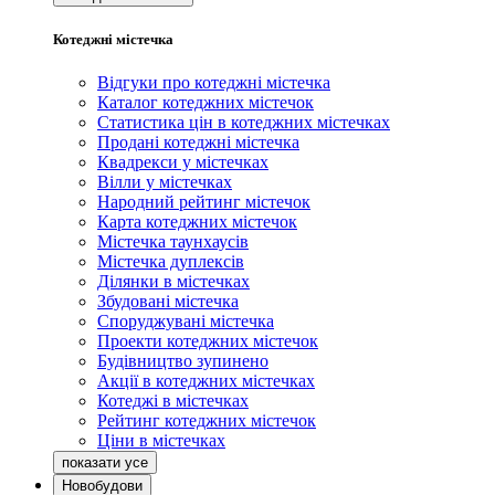
Котеджні містечка
Відгуки про котеджні містечка
Каталог котеджних містечок
Статистика цін в котеджних містечках
Продані котеджні містечка
Квадрекси у містечках
Вілли у містечках
Народний рейтинг містечок
Карта котеджних містечок
Містечка таунхаусів
Містечка дуплексів
Ділянки в містечках
Збудовані містечка
Споруджувані містечка
Проекти котеджних містечок
Будівництво зупинено
Акції в котеджних містечках
Котеджі в містечках
Рейтинг котеджних містечок
Ціни в містечках
Новобудови