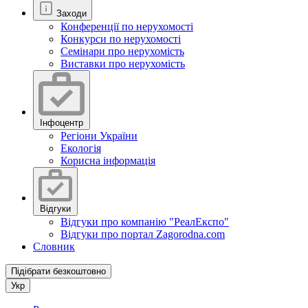
Заходи
Конференції по нерухомості
Конкурси по нерухомості
Семінари про нерухомість
Виставки про нерухомість
Інфоцентр
Регіони України
Екологія
Корисна інформація
Відгуки
Відгуки про компанію "РеалЕкспо"
Відгуки про портал Zagorodna.com
Словник
Підібрати безкоштовно
Укр