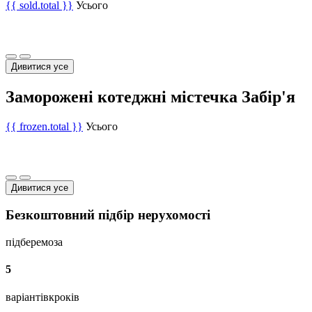
{{ sold.total }}
Усього
Дивитися усе
Заморожені котеджні містечка Забір'я
{{ frozen.total }}
Усього
Дивитися усе
Безкоштовний підбір нерухомості
підберемо
за
5
варіантів
кроків