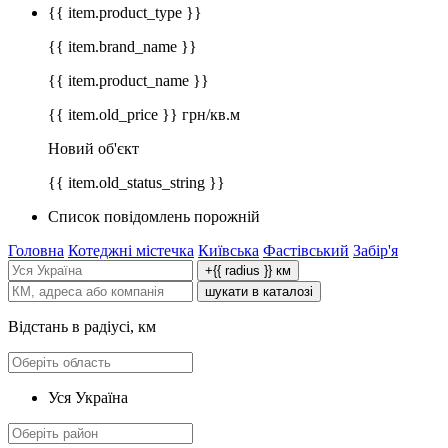
{{ item.product_type }}
{{ item.brand_name }}
{{ item.product_name }}
{{ item.old_price }} грн/кв.м
Новий об'єкт
{{ item.old_status_string }}
Список повідомлень порожній
Головна
Котеджні містечка
Київська
Фастівський
Забір'я
+{{ radius }} км
шукати в каталозі
Відстань в радіусі, км
Уся Україна