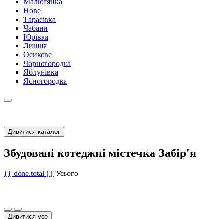
Малютянка
Нове
Тарасівка
Чабани
Юрівка
Лишня
Осикове
Чорногородка
Яблунівка
Ясногородка
Дивитися каталог
Збудовані котеджні містечка Забір'я
{{ done.total }}
Усього
Дивитися усе