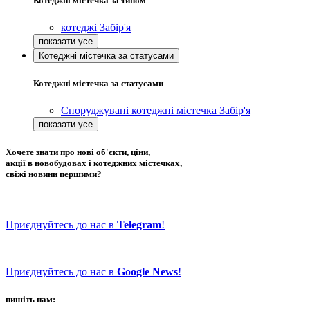
Котеджні містечка за типом
котеджі Забір'я
Котеджні містечка за статусами
Котеджні містечка за статусами
Споруджувані котеджні містечка Забір'я
Хочете знати про нові об'єкти, ціни,
акції в новобудовах і котеджних містечках,
свіжі новини першими?
Приєднуйтесь до нас в
Telegram
!
Приєднуйтесь до нас в
Google News
!
пишіть нам: