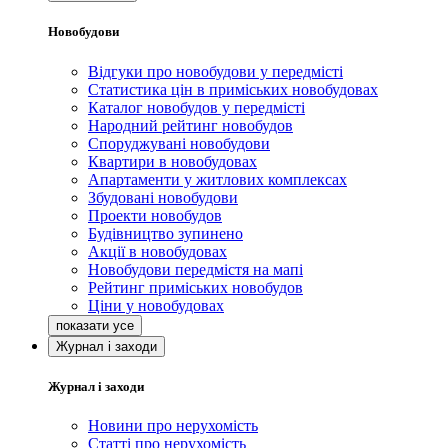
Новобудови
Відгуки про новобудови у передмісті
Статистика цін в приміських новобудовах
Каталог новобудов у передмісті
Народний рейтинг новобудов
Споруджувані новобудови
Квартири в новобудовах
Апартаменти у житлових комплексах
Збудовані новобудови
Проекти новобудов
Будівництво зупинено
Акції в новобудовах
Новобудови передмістя на мапі
Рейтинг приміських новобудов
Ціни у новобудовах
Журнал і заходи
Журнал і заходи
Новини про нерухомість
Статті про нерухомість