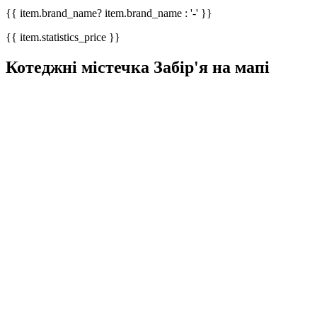
{{ item.brand_name? item.brand_name : '-' }}
{{ item.statistics_price }}
Котеджні містечка Забір'я на мапі