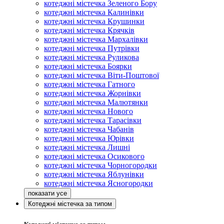
котеджні містечка Зеленого Бору
котеджні містечка Калинівки
котеджні містечка Крушинки
котеджні містечка Крячків
котеджні містечка Мархалівки
котеджні містечка Путрівки
котеджні містечка Руликова
котеджні містечка Боярки
котеджні містечка Віти-Поштової
котеджні містечка Гатного
котеджні містечка Жорнівки
котеджні містечка Малютянки
котеджні містечка Нового
котеджні містечка Тарасівки
котеджні містечка Чабанів
котеджні містечка Юрівки
котеджні містечка Лишні
котеджні містечка Осикового
котеджні містечка Чорногородки
котеджні містечка Яблунівки
котеджні містечка Ясногородки
Котеджні містечка за типом