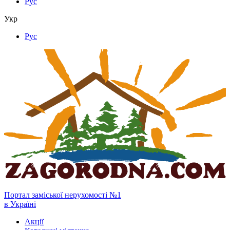
Рус
Укр
Рус
Портал заміської нерухомості №1
в Україні
Акції