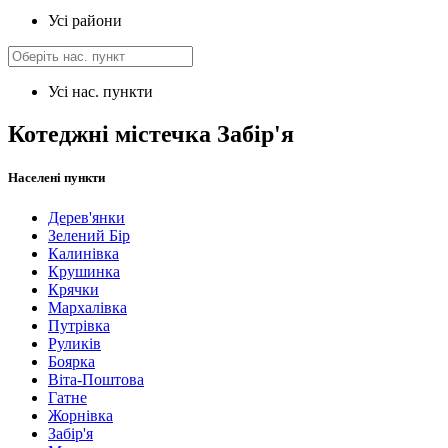
Усі райони
Усі нас. пункти
Котеджні містечка Забір'я
Населені пункти
Дерев'янки
Зелений Бір
Калинівка
Крушинка
Крячки
Мархалівка
Путрівка
Руликів
Боярка
Віта-Поштова
Гатне
Жорнівка
Забір'я