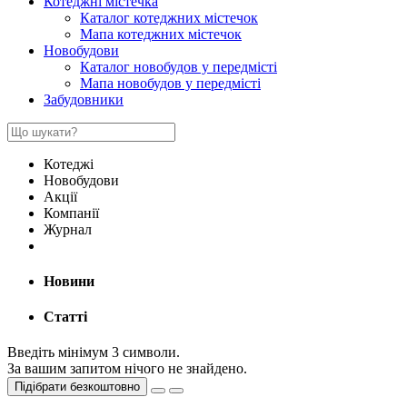
Котеджні містечка
Каталог котеджних містечок
Мапа котеджних містечок
Новобудови
Каталог новобудов у передмісті
Мапа новобудов у передмісті
Забудовники
Котеджі
Новобудови
Акції
Компанії
Журнал
Новини
Статті
Введіть мінімум 3 символи.
За вашим запитом нічого не знайдено.
Підібрати безкоштовно