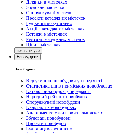
Ділянки в містечках
Збудовані містечка
Споруджувані містечка
Проекти котеджних містечок
Будівництво зупинено
Акції в котеджних містечках
Котеджі в містечках
Рейтинг котеджних містечок
Ціни в містечках
Новобудови
Новобудови
Відгуки про новобудови у передмісті
Статистика цін в приміських новобудовах
Каталог новобудов у передмісті
Народний рейтинг новобудов
Споруджувані новобудови
Квартири в новобудовах
Апартаменти у житлових комплексах
Збудовані новобудови
Проекти новобудов
Будівництво зупинено