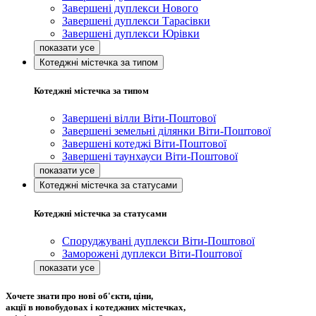
Завершені дуплекси Нового
Завершені дуплекси Тарасівки
Завершені дуплекси Юрівки
Котеджні містечка за типом
Котеджні містечка за типом
Завершені вілли Віти-Поштової
Завершені земельні ділянки Віти-Поштової
Завершені котеджі Віти-Поштової
Завершені таунхауси Віти-Поштової
Котеджні містечка за статусами
Котеджні містечка за статусами
Споруджувані дуплекси Віти-Поштової
Заморожені дуплекси Віти-Поштової
Хочете знати про нові об'єкти, ціни,
акції в новобудовах і котеджних містечках,