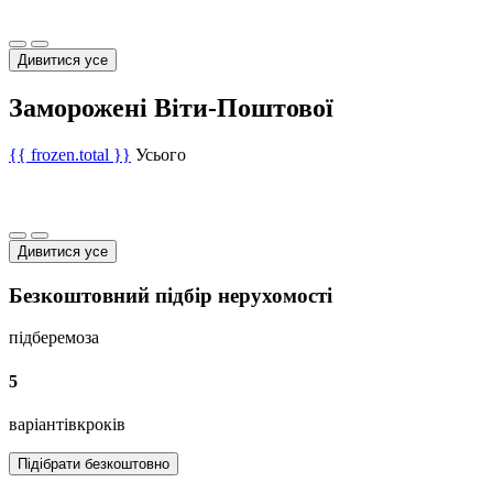
Дивитися усе
Заморожені Віти-Поштової
{{ frozen.total }}
Усього
Дивитися усе
Безкоштовний підбір нерухомості
підберемо
за
5
варіантів
кроків
Підібрати безкоштовно