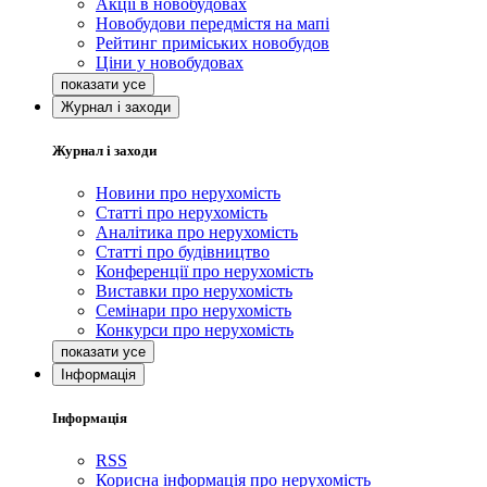
Акції в новобудовах
Новобудови передмістя на мапі
Рейтинг приміських новобудов
Ціни у новобудовах
Журнал і заходи
Журнал і заходи
Новини про нерухомість
Статті про нерухомість
Аналітика про нерухомість
Статті про будівництво
Конференції про нерухомість
Виставки про нерухомість
Семінари про нерухомість
Конкурси про нерухомість
Інформація
Інформація
RSS
Корисна інформація про нерухомість