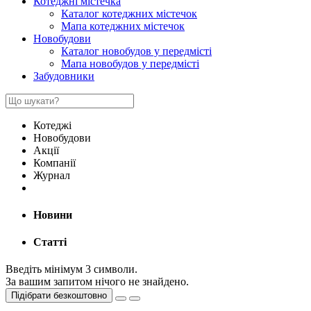
Котеджні містечка
Каталог котеджних містечок
Мапа котеджних містечок
Новобудови
Каталог новобудов у передмісті
Мапа новобудов у передмісті
Забудовники
Котеджі
Новобудови
Акції
Компанії
Журнал
Новини
Статті
Введіть мінімум 3 символи.
За вашим запитом нічого не знайдено.
Підібрати безкоштовно