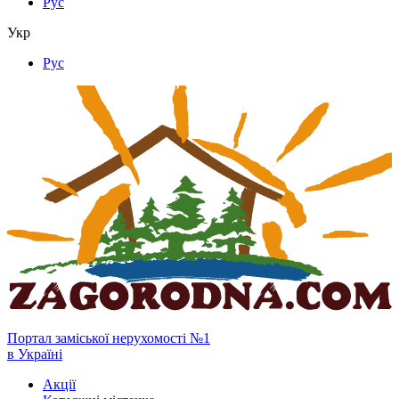
Рус
Укр
Рус
Портал заміської нерухомості №1
в Україні
Акції