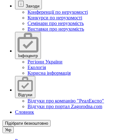
Заходи
Конференції по нерухомості
Конкурси по нерухомості
Семінари про нерухомість
Виставки про нерухомість
Інфоцентр
Регіони України
Екологія
Корисна інформація
Відгуки
Відгуки про компанію "РеалЕкспо"
Відгуки про портал Zagorodna.com
Словник
Підібрати безкоштовно
Укр