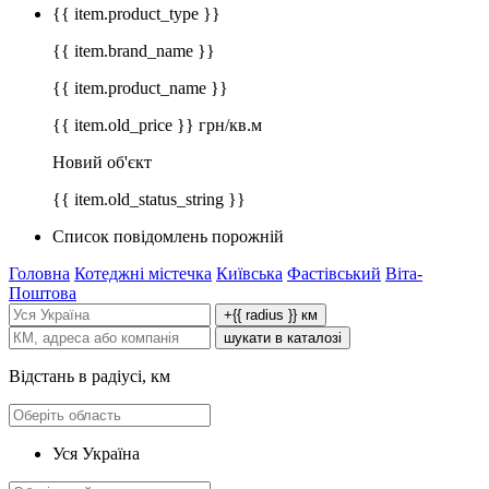
{{ item.product_type }}
{{ item.brand_name }}
{{ item.product_name }}
{{ item.old_price }} грн/кв.м
Новий об'єкт
{{ item.old_status_string }}
Список повідомлень порожній
Головна
Котеджні містечка
Київська
Фастівський
Віта-
Поштова
+{{ radius }} км
шукати в каталозі
Відстань в радіусі, км
Уся Україна