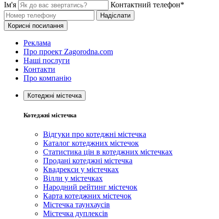
Ім'я
Контактний телефон*
Надіслати
Корисні посилання
Реклама
Про проект Zagorodna.com
Наші послуги
Контакти
Про компанію
Котеджні містечка
Котеджні містечка
Відгуки про котеджні містечка
Каталог котеджних містечок
Статистика цін в котеджних містечках
Продані котеджні містечка
Квадрекси у містечках
Вілли у містечках
Народний рейтинг містечок
Карта котеджних містечок
Містечка таунхаусів
Містечка дуплексів