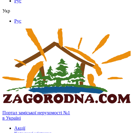
Рус
Укр
Рус
Портал заміської нерухомості №1
в Україні
Акції