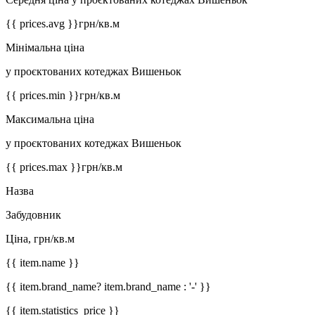
{{ prices.avg }}
грн/кв.м
Мінімальна ціна
у проєктованих котеджах Вишеньок
{{ prices.min }}
грн/кв.м
Максимальна ціна
у проєктованих котеджах Вишеньок
{{ prices.max }}
грн/кв.м
Назва
Забудовник
Ціна, грн/кв.м
{{ item.name }}
{{ item.brand_name? item.brand_name : '-' }}
{{ item.statistics_price }}