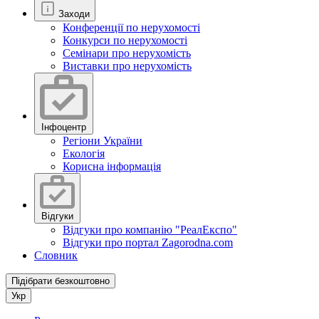
Заходи
Конференції по нерухомості
Конкурси по нерухомості
Семінари про нерухомість
Виставки про нерухомість
Інфоцентр
Регіони України
Екологія
Корисна інформація
Відгуки
Відгуки про компанію "РеалЕкспо"
Відгуки про портал Zagorodna.com
Словник
Підібрати безкоштовно
Укр