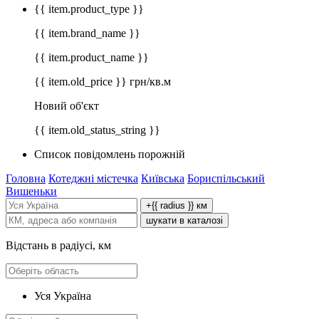
{{ item.product_type }}
{{ item.brand_name }}
{{ item.product_name }}
{{ item.old_price }} грн/кв.м
Новий об'єкт
{{ item.old_status_string }}
Список повідомлень порожній
Головна
Котеджні містечка
Київська
Бориспільський
Вишеньки
+{{ radius }} км
шукати в каталозі
Відстань в радіусі, км
Уся Україна