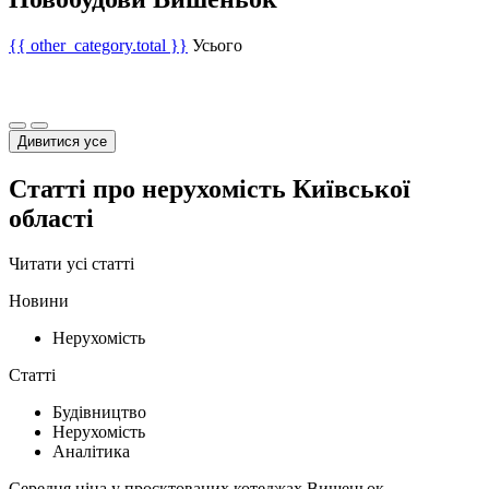
{{ other_category.total }}
Усього
Дивитися усе
Статті про нерухомість Київської
області
Читати усі статті
Новини
Нерухомість
Статті
Будівництво
Нерухомість
Аналітика
Середня ціна у проєктованих котеджах Вишеньок