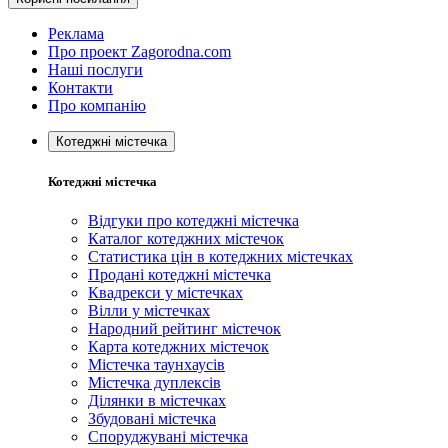
Реклама
Про проект Zagorodna.com
Наші послуги
Контакти
Про компанію
Котеджні містечка
Котеджні містечка
Відгуки про котеджні містечка
Каталог котеджних містечок
Статистика цін в котеджних містечках
Продані котеджні містечка
Квадрекси у містечках
Вілли у містечках
Народний рейтинг містечок
Карта котеджних містечок
Містечка таунхаусів
Містечка дуплексів
Ділянки в містечках
Збудовані містечка
Споруджувані містечка