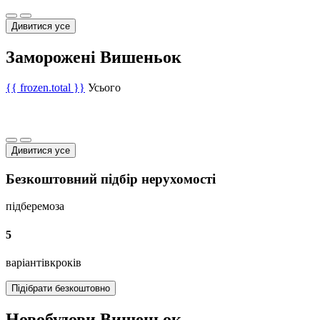
Дивитися усе
Заморожені Вишеньок
{{ frozen.total }}
Усього
Дивитися усе
Безкоштовний підбір нерухомості
підберемо
за
5
варіантів
кроків
Підібрати безкоштовно
Новобудови Вишеньок