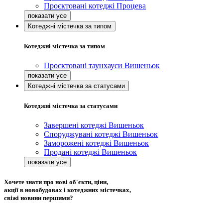
Проєктовані котеджі Процева
Котеджні містечка за типом
Котеджні містечка за типом
Проєктовані таунхауси Вишеньок
Котеджні містечка за статусами
Котеджні містечка за статусами
Завершені котеджі Вишеньок
Споруджувані котеджі Вишеньок
Заморожені котеджі Вишеньок
Продані котеджі Вишеньок
Хочете знати про нові об'єкти, ціни,
акції в новобудовах і котеджних містечках,
свіжі новини першими?