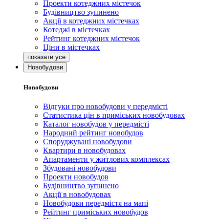
Проекти котеджних містечок
Будівництво зупинено
Акції в котеджних містечках
Котеджі в містечках
Рейтинг котеджних містечок
Ціни в містечках
Новобудови
Новобудови
Відгуки про новобудови у передмісті
Статистика цін в приміських новобудовах
Каталог новобудов у передмісті
Народний рейтинг новобудов
Споруджувані новобудови
Квартири в новобудовах
Апартаменти у житлових комплексах
Збудовані новобудови
Проекти новобудов
Будівництво зупинено
Акції в новобудовах
Новобудови передмістя на мапі
Рейтинг приміських новобудов