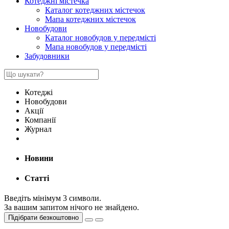
Котеджні містечка
Каталог котеджних містечок
Мапа котеджних містечок
Новобудови
Каталог новобудов у передмісті
Мапа новобудов у передмісті
Забудовники
Котеджі
Новобудови
Акції
Компанії
Журнал
Новини
Статті
Введіть мінімум 3 символи.
За вашим запитом нічого не знайдено.
Підібрати безкоштовно