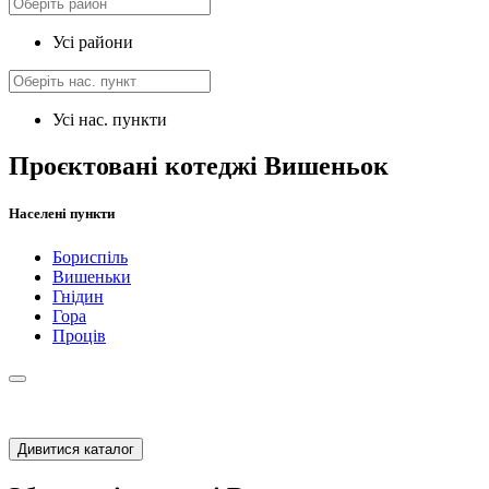
Усі райони
Усі нас. пункти
Проєктовані котеджі Вишеньок
Населені пункти
Бориспіль
Вишеньки
Гнідин
Гора
Проців
Дивитися каталог