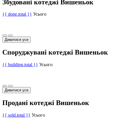
Збудовані котеджі Вишеньок
{{ done.total }}
Усього
Дивитися усе
Споруджувані котеджі Вишеньок
{{ building.total }}
Усього
Дивитися усе
Продані котеджі Вишеньок
{{ sold.total }}
Усього