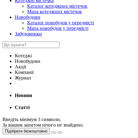
Котеджні містечка
Каталог котеджних містечок
Мапа котеджних містечок
Новобудови
Каталог новобудов у передмісті
Мапа новобудов у передмісті
Забудовники
Котеджі
Новобудови
Акції
Компанії
Журнал
Новини
Статті
Введіть мінімум 3 символи.
За вашим запитом нічого не знайдено.
Підібрати безкоштовно