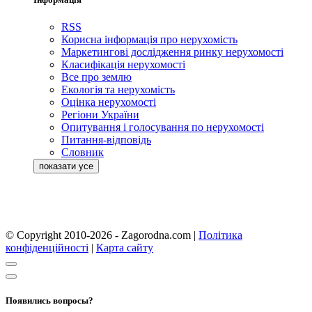
RSS
Корисна інформація про нерухомість
Маркетингові дослідження ринку нерухомості
Класифікація нерухомості
Все про землю
Екологія та нерухомість
Оцінка нерухомості
Регіони України
Опитування і голосування по нерухомості
Питання-відповідь
Словник
© Copyright 2010-2026 - Zagorodna.com
|
Політика
конфіденційності
|
Карта сайту
Появились вопросы?