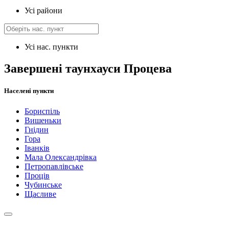
Усі райони
Усі нас. пункти
Завершені таунхауси Процева
Населені пункти
Бориспіль
Вишеньки
Гнідин
Гора
Іванків
Мала Олександрівка
Петропавлівське
Проців
Чубинське
Щасливе