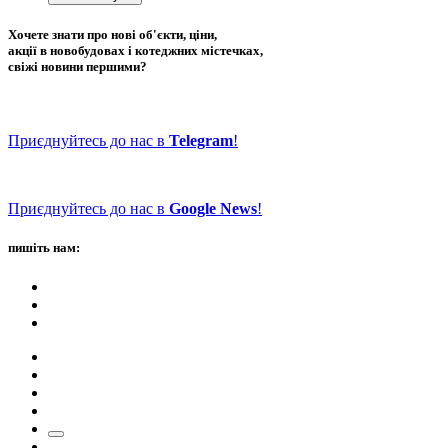
Хочете знати про нові об'єкти, ціни,
акції в новобудовах і котеджних містечках,
свіжі новини першими?
Приєднуйтесь до нас в
Telegram
!
Приєднуйтесь до нас в
Google News
!
пишіть нам: