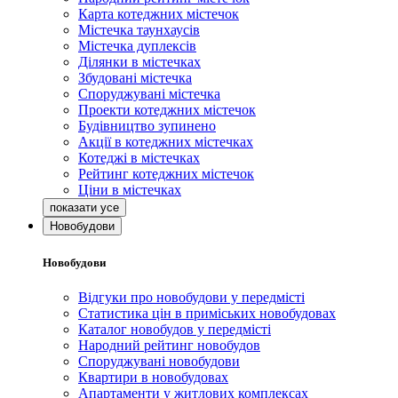
Карта котеджних містечок
Містечка таунхаусів
Містечка дуплексів
Ділянки в містечках
Збудовані містечка
Споруджувані містечка
Проекти котеджних містечок
Будівництво зупинено
Акції в котеджних містечках
Котеджі в містечках
Рейтинг котеджних містечок
Ціни в містечках
Новобудови
Новобудови
Відгуки про новобудови у передмісті
Статистика цін в приміських новобудовах
Каталог новобудов у передмісті
Народний рейтинг новобудов
Споруджувані новобудови
Квартири в новобудовах
Апартаменти у житлових комплексах