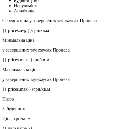
Будівництво
Нерухомість
Аналітика
Середня ціна у завершених таунхаусах Процева
{{ prices.avg }}
грн/кв.м
Мінімальна ціна
у завершених таунхаусах Процева
{{ prices.min }}
грн/кв.м
Максимальна ціна
у завершених таунхаусах Процева
{{ prices.max }}
грн/кв.м
Назва
Забудовник
Ціна, грн/кв.м
{{ item.name }}