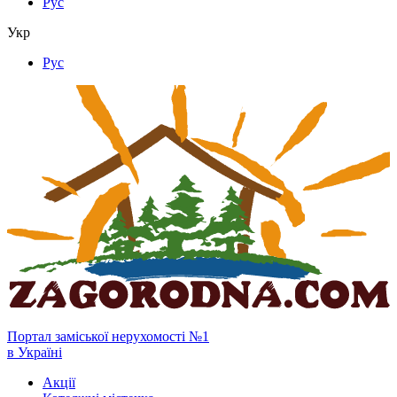
Рус
Укр
Рус
Портал заміської нерухомості №1
в Україні
Акції