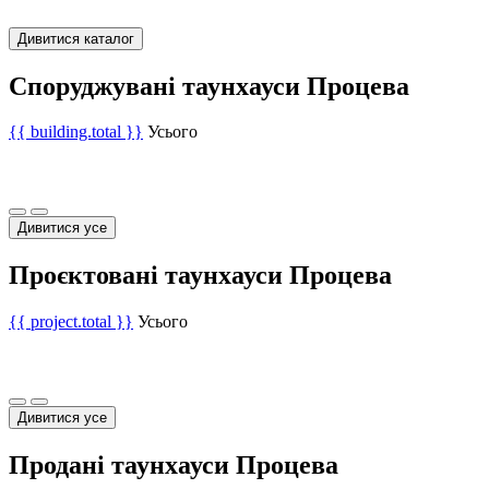
Дивитися каталог
Споруджувані таунхауси Процева
{{ building.total }}
Усього
Дивитися усе
Проєктовані таунхауси Процева
{{ project.total }}
Усього
Дивитися усе
Продані таунхауси Процева