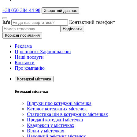
+38 050-384-44-98
Зворотній дзвінок
Ім'я
Контактний телефон*
Надіслати
Корисні посилання
Реклама
Про проект Zagorodna.com
Наші послуги
Контакти
Про компанію
Котеджні містечка
Котеджні містечка
Відгуки про котеджні містечка
Каталог котеджних містечок
Статистика цін в котеджних містечках
Продані котеджні містечка
Квадрекси у містечках
Вілли у містечках
Народний рейтинг містечок