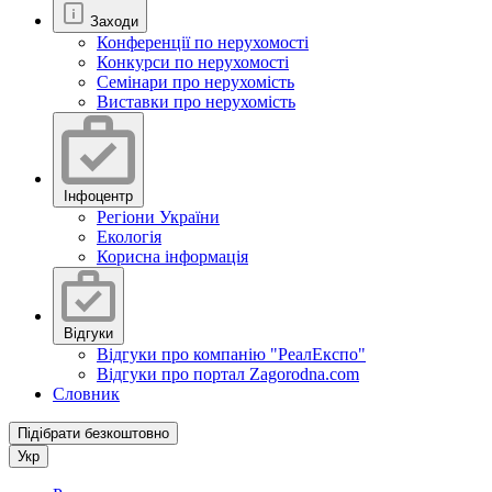
Заходи
Конференції по нерухомості
Конкурси по нерухомості
Семінари про нерухомість
Виставки про нерухомість
Інфоцентр
Регіони України
Екологія
Корисна інформація
Відгуки
Відгуки про компанію "РеалЕкспо"
Відгуки про портал Zagorodna.com
Словник
Підібрати безкоштовно
Укр