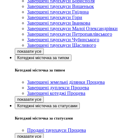
Завершені таунхауси Борисполя
Завершені таунхауси Вишеньок
Завершені таунхауси Гнідина
Завершені таунхауси Гори
Завершені таунхауси Іванкова
Завершені таунхауси Малої Олександрівки
Завершені таунхауси Петропавлівського
Завершені таунхауси Чубинського
Завершені таунхауси Щасливого
Котеджні містечка за типом
Котеджні містечка за типом
Завершені земельні ділянки Процева
Завершені дуплекси Процева
Завершені котеджі Процева
Котеджні містечка за статусами
Котеджні містечка за статусами
Продані таунхауси Процева