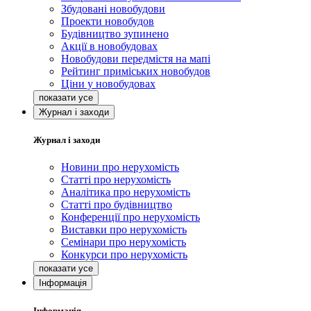
Збудовані новобудови
Проекти новобудов
Будівництво зупинено
Акції в новобудовах
Новобудови передмістя на мапі
Рейтинг приміських новобудов
Ціни у новобудовах
Журнал і заходи
Журнал і заходи
Новини про нерухомість
Статті про нерухомість
Аналітика про нерухомість
Статті про будівництво
Конференції про нерухомість
Виставки про нерухомість
Семінари про нерухомість
Конкурси про нерухомість
Інформація
Інформація