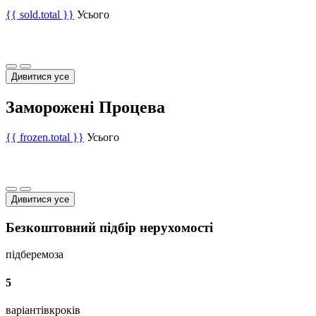
{{ sold.total }}
Усього
Дивитися усе
Заморожені Процева
{{ frozen.total }}
Усього
Дивитися усе
Безкоштовний підбір нерухомості
підберемо
за
5
варіантів
кроків