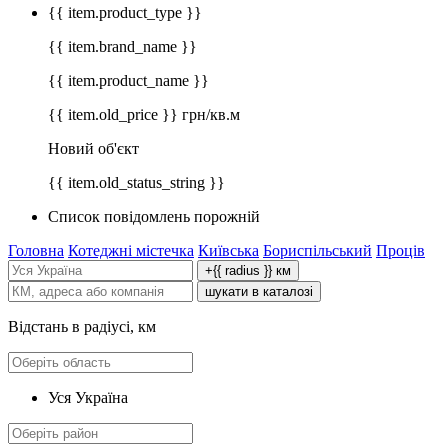
{{ item.product_type }}
{{ item.brand_name }}
{{ item.product_name }}
{{ item.old_price }} грн/кв.м
Новий об'єкт
{{ item.old_status_string }}
Список повідомлень порожній
Головна
Котеджні містечка
Київська
Бориспільський
Проців
+{{ radius }} км
шукати в каталозі
Відстань в радіусі, км
Уся Україна