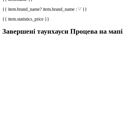
{{ item.brand_name? item.brand_name : '-' }}
{{ item.statistics_price }}
Завершені таунхауси Процева на мапі