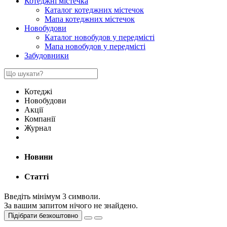
Котеджні містечка
Каталог котеджних містечок
Мапа котеджних містечок
Новобудови
Каталог новобудов у передмісті
Мапа новобудов у передмісті
Забудовники
Котеджі
Новобудови
Акції
Компанії
Журнал
Новини
Статті
Введіть мінімум 3 символи.
За вашим запитом нічого не знайдено.
Підібрати безкоштовно