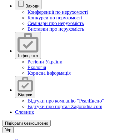
Заходи
Конференції по нерухомості
Конкурси по нерухомості
Семінари про нерухомість
Виставки про нерухомість
Інфоцентр
Регіони України
Екологія
Корисна інформація
Відгуки
Відгуки про компанію "РеалЕкспо"
Відгуки про портал Zagorodna.com
Словник
Підібрати безкоштовно
Укр