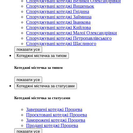
Споруджувані котеджі Великої Олександрівки
Споруджувані котеджі Вишеньок
Споруджувані котеджі Гнідина
Споруджувані котеджі Займища
Споруджувані котеджі Іванкова
Споруджувані котеджі Кийлова
Споруджувані котеджі Малої Олександрівки
Споруджувані котеджі Петропавлівського
Споруджувані котеджі Щасливого
Котеджні містечка за типом
Котеджні містечка за типом
Котеджні містечка за статусами
Котеджні містечка за статусами
Завершені котеджі Процева
Проєктовані котеджі Процева
Заморожені котеджі Процева
Продані котеджі Процева