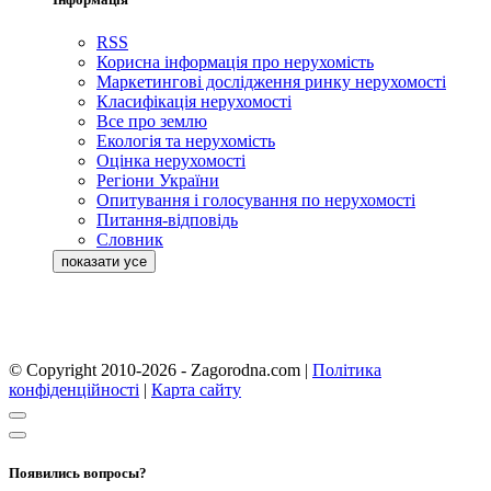
RSS
Корисна інформація про нерухомість
Маркетингові дослідження ринку нерухомості
Класифікація нерухомості
Все про землю
Екологія та нерухомість
Оцінка нерухомості
Регіони України
Опитування і голосування по нерухомості
Питання-відповідь
Словник
© Copyright 2010-2026 - Zagorodna.com
|
Політика
конфіденційності
|
Карта сайту
Появились вопросы?