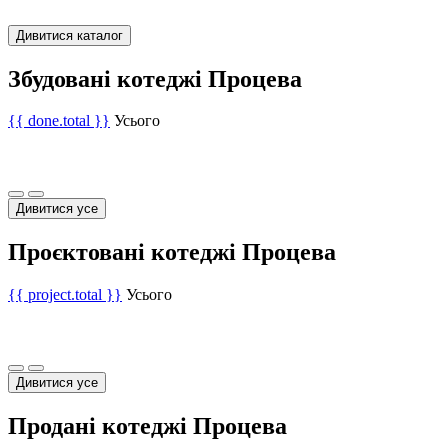
Дивитися каталог
Збудовані котеджі Процева
{{ done.total }}
Усього
Дивитися усе
Проєктовані котеджі Процева
{{ project.total }}
Усього
Дивитися усе
Продані котеджі Процева