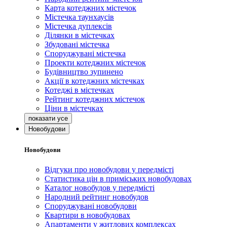
Карта котеджних містечок
Містечка таунхаусів
Містечка дуплексів
Ділянки в містечках
Збудовані містечка
Споруджувані містечка
Проекти котеджних містечок
Будівництво зупинено
Акції в котеджних містечках
Котеджі в містечках
Рейтинг котеджних містечок
Ціни в містечках
Новобудови
Новобудови
Відгуки про новобудови у передмісті
Статистика цін в приміських новобудовах
Каталог новобудов у передмісті
Народний рейтинг новобудов
Споруджувані новобудови
Квартири в новобудовах
Апартаменти у житлових комплексах