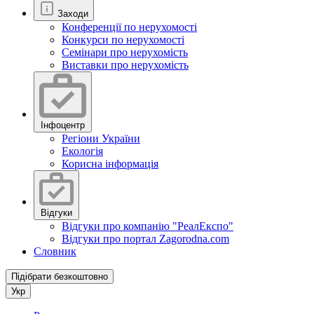
Заходи
Конференції по нерухомості
Конкурси по нерухомості
Семінари про нерухомість
Виставки про нерухомість
Інфоцентр
Регіони України
Екологія
Корисна інформація
Відгуки
Відгуки про компанію "РеалЕкспо"
Відгуки про портал Zagorodna.com
Словник
Підібрати безкоштовно
Укр