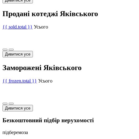
Дивитися усе
Продані котеджі Яківського
{{ sold.total }}
Усього
Дивитися усе
Заморожені Яківського
{{ frozen.total }}
Усього
Дивитися усе
Безкоштовний підбір нерухомості
підберемо
за