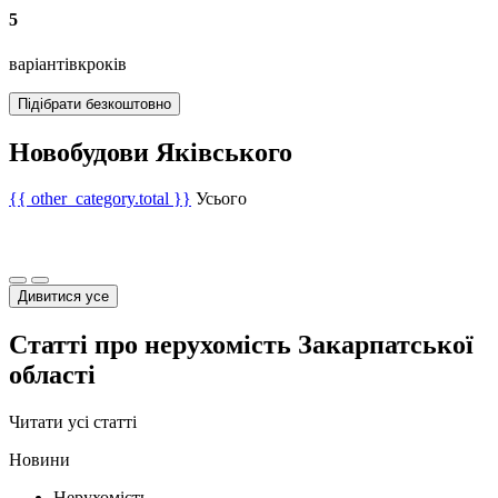
5
варіантів
кроків
Підібрати безкоштовно
Новобудови Яківського
{{ other_category.total }}
Усього
Дивитися усе
Статті про нерухомість Закарпатської
області
Читати усі статті
Новини
Нерухомість