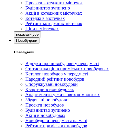
Проекти котеджних містечок
Будівництво зупинено
Акції в котеджних містечках
Котеджі в містечках
Рейтинг котеджних містечок
Ціни в містечках
Новобудови
Новобудови
Відгуки про новобудови у передмісті
Статистика цін в приміських новобудовах
Каталог новобудов у передмісті
Народний рейтинг новобудов
Споруджувані новобудови
Квартири в новобудовах
Апартаменти у житлових комплексах
Збудовані новобудови
Проекти новобудов
Будівництво зупинено
Акції в новобудовах
Новобудови передмістя на мапі
Рейтинг приміських новобудов