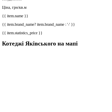
Ціна, грн/кв.м
{{ item.name }}
{{ item.brand_name? item.brand_name : '-' }}
{{ item.statistics_price }}
Котеджі Яківського на мапі