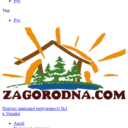
Рус
Укр
Рус
Портал заміської нерухомості №1
в Україні
Акції