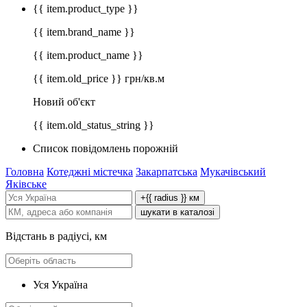
{{ item.product_type }}
{{ item.brand_name }}
{{ item.product_name }}
{{ item.old_price }} грн/кв.м
Новий об'єкт
{{ item.old_status_string }}
Список повідомлень порожній
Головна
Котеджні містечка
Закарпатська
Мукачівський
Яківське
+{{ radius }} км
шукати в каталозі
Відстань в радіусі, км
Уся Україна