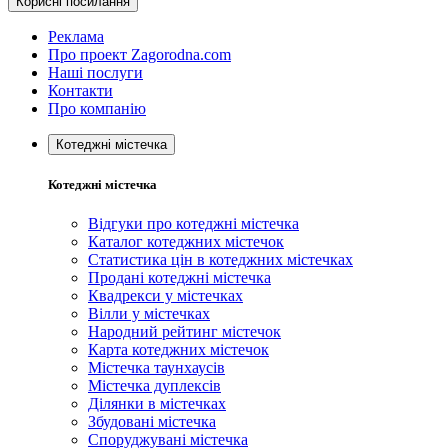
Корисні посилання
Реклама
Про проект Zagorodna.com
Наші послуги
Контакти
Про компанію
Котеджні містечка
Котеджні містечка
Відгуки про котеджні містечка
Каталог котеджних містечок
Статистика цін в котеджних містечках
Продані котеджні містечка
Квадрекси у містечках
Вілли у містечках
Народний рейтинг містечок
Карта котеджних містечок
Містечка таунхаусів
Містечка дуплексів
Ділянки в містечках
Збудовані містечка
Споруджувані містечка