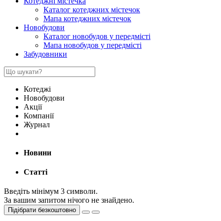
Котеджні містечка
Каталог котеджних містечок
Мапа котеджних містечок
Новобудови
Каталог новобудов у передмісті
Мапа новобудов у передмісті
Забудовники
Котеджі
Новобудови
Акції
Компанії
Журнал
Новини
Статті
Введіть мінімум 3 символи.
За вашим запитом нічого не знайдено.
Підібрати безкоштовно