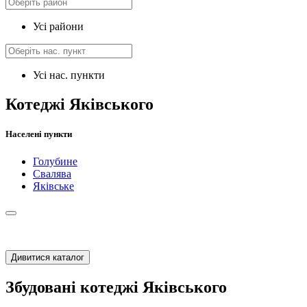
Усі райони
Усі нас. пункти
Котеджі Яківського
Населені пункти
Голубине
Свалява
Яківське
Дивитися каталог
Збудовані котеджі Яківського