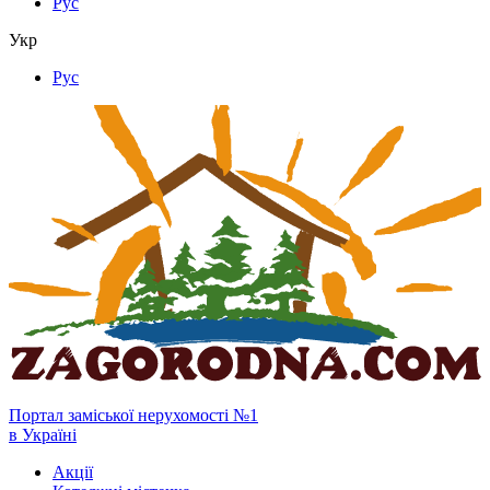
Рус
Укр
Рус
Портал заміської нерухомості №1
в Україні
Акції