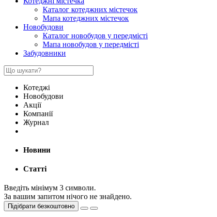
Котеджні містечка
Каталог котеджних містечок
Мапа котеджних містечок
Новобудови
Каталог новобудов у передмісті
Мапа новобудов у передмісті
Забудовники
Котеджі
Новобудови
Акції
Компанії
Журнал
Новини
Статті
Введіть мінімум 3 символи.
За вашим запитом нічого не знайдено.
Підібрати безкоштовно