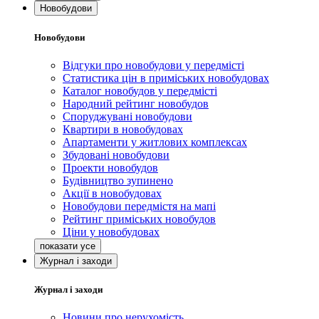
Новобудови
Новобудови
Відгуки про новобудови у передмісті
Статистика цін в приміських новобудовах
Каталог новобудов у передмісті
Народний рейтинг новобудов
Споруджувані новобудови
Квартири в новобудовах
Апартаменти у житлових комплексах
Збудовані новобудови
Проекти новобудов
Будівництво зупинено
Акції в новобудовах
Новобудови передмістя на мапі
Рейтинг приміських новобудов
Ціни у новобудовах
Журнал і заходи
Журнал і заходи
Новини про нерухомість