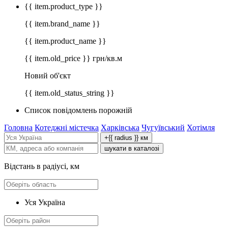
{{ item.product_type }}
{{ item.brand_name }}
{{ item.product_name }}
{{ item.old_price }} грн/кв.м
Новий об'єкт
{{ item.old_status_string }}
Список повідомлень порожній
Головна
Котеджні містечка
Харківська
Чугуївський
Хотімля
+{{ radius }} км
шукати в каталозі
Відстань в радіусі, км
Уся Україна