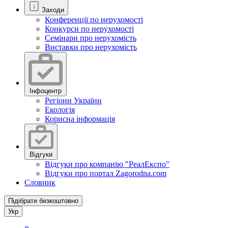
Заходи
Конференції по нерухомості
Конкурси по нерухомості
Семінари про нерухомість
Виставки про нерухомість
Інфоцентр
Регіони України
Екологія
Корисна інформація
Відгуки
Відгуки про компанію "РеалЕкспо"
Відгуки про портал Zagorodna.com
Словник
Підібрати безкоштовно
Укр