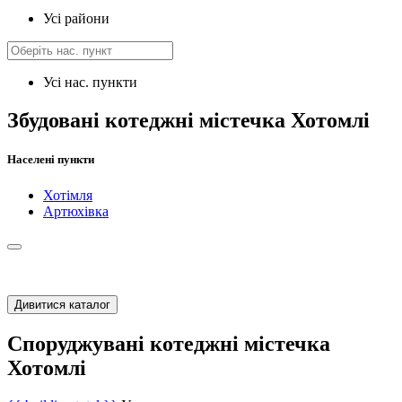
Усі райони
Усі нас. пункти
Збудовані котеджні містечка Хотомлі
Населені пункти
Хотімля
Артюхівка
Дивитися каталог
Споруджувані котеджні містечка
Хотомлі