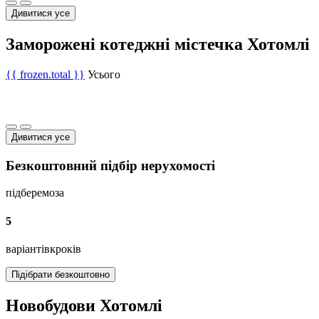
Дивитися усе
Заморожені котеджні містечка Хотомлі
{{ frozen.total }}
Усього
Дивитися усе
Безкоштовний підбір нерухомості
підберемо
за
5
варіантів
кроків
Підібрати безкоштовно
Новобудови Хотомлі