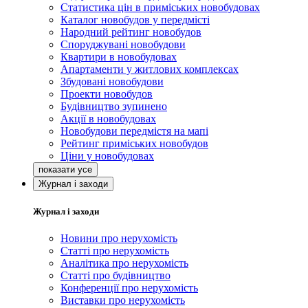
Статистика цін в приміських новобудовах
Каталог новобудов у передмісті
Народний рейтинг новобудов
Споруджувані новобудови
Квартири в новобудовах
Апартаменти у житлових комплексах
Збудовані новобудови
Проекти новобудов
Будівництво зупинено
Акції в новобудовах
Новобудови передмістя на мапі
Рейтинг приміських новобудов
Ціни у новобудовах
Журнал і заходи
Журнал і заходи
Новини про нерухомість
Статті про нерухомість
Аналітика про нерухомість
Статті про будівництво
Конференції про нерухомість
Виставки про нерухомість