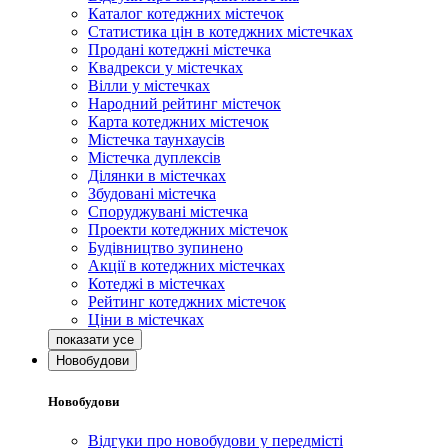
Каталог котеджних містечок
Статистика цін в котеджних містечках
Продані котеджні містечка
Квадрекси у містечках
Вілли у містечках
Народний рейтинг містечок
Карта котеджних містечок
Містечка таунхаусів
Містечка дуплексів
Ділянки в містечках
Збудовані містечка
Споруджувані містечка
Проекти котеджних містечок
Будівництво зупинено
Акції в котеджних містечках
Котеджі в містечках
Рейтинг котеджних містечок
Ціни в містечках
Новобудови
Новобудови
Відгуки про новобудови у передмісті