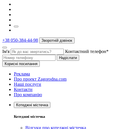
+38 050-384-44-98
Зворотній дзвінок
Ім'я
Контактний телефон*
Надіслати
Корисні посилання
Реклама
Про проект Zagorodna.com
Наші послуги
Контакти
Про компанію
Котеджні містечка
Котеджні містечка
Відгуки про котеджні містечка