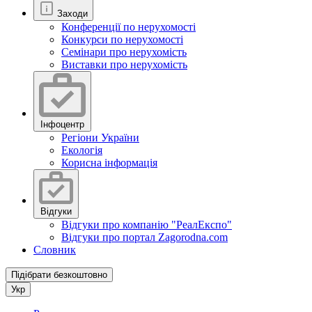
Заходи
Конференції по нерухомості
Конкурси по нерухомості
Семінари про нерухомість
Виставки про нерухомість
Інфоцентр
Регіони України
Екологія
Корисна інформація
Відгуки
Відгуки про компанію "РеалЕкспо"
Відгуки про портал Zagorodna.com
Словник
Підібрати безкоштовно
Укр