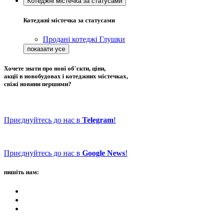
Котеджні містечка за статусами
Котеджні містечка за статусами
Продані котеджі Глушки
Хочете знати про нові об'єкти, ціни,
акції в новобудовах і котеджних містечках,
свіжі новини першими?
Приєднуйтесь до нас в
Telegram
!
Приєднуйтесь до нас в
Google News
!
пишіть нам: