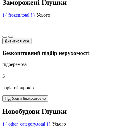
Заморожені Глушки
{{ frozen.total }}
Усього
Дивитися усе
Безкоштовний підбір нерухомості
підберемо
за
5
варіантів
кроків
Підібрати безкоштовно
Новобудови Глушки
{{ other_category.total }}
Усього