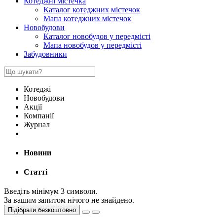
Котеджні містечка
Каталог котеджних містечок
Мапа котеджних містечок
Новобудови
Каталог новобудов у передмісті
Мапа новобудов у передмісті
Забудовники
Котеджі
Новобудови
Акції
Компанії
Журнал
Новини
Статті
Введіть мінімум 3 символи.
За вашим запитом нічого не знайдено.
Підібрати безкоштовно