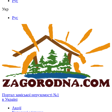
Рус
Укр
Рус
Портал заміської нерухомості №1
в Україні
Акції