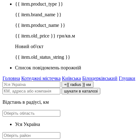
{{ item.product_type }}
{{ item.brand_name }}
{{ item.product_name }}
{{ item.old_price }} грн/кв.м
Новий об'єкт
{{ item.old_status_string }}
Список повідомлень порожній
Головна
Котеджні містечка
Київська
Білоцерківський
Глушки
+{{ radius }} км
шукати в каталозі
Відстань в радіусі, км
Уся Україна