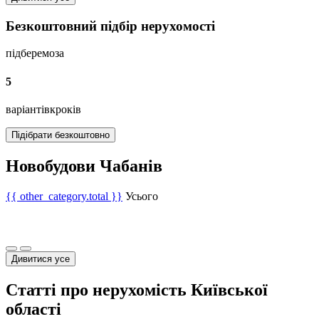
Безкоштовний підбір нерухомості
підберемо
за
5
варіантів
кроків
Підібрати безкоштовно
Новобудови Чабанів
{{ other_category.total }}
Усього
Дивитися усе
Статті про нерухомість Київської
області