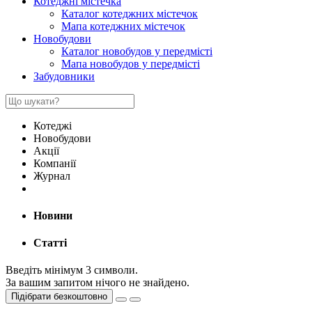
Котеджні містечка
Каталог котеджних містечок
Мапа котеджних містечок
Новобудови
Каталог новобудов у передмісті
Мапа новобудов у передмісті
Забудовники
Котеджі
Новобудови
Акції
Компанії
Журнал
Новини
Статті
Введіть мінімум 3 символи.
За вашим запитом нічого не знайдено.
Підібрати безкоштовно