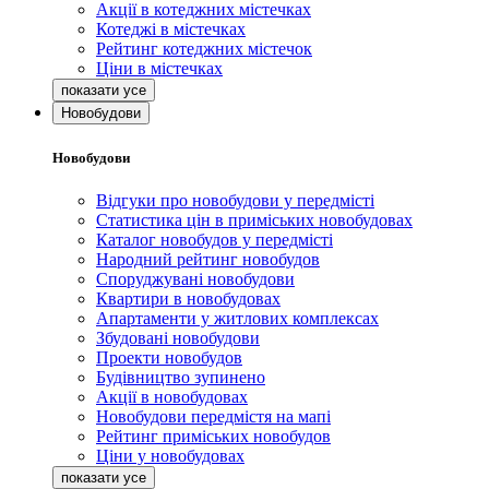
Акції в котеджних містечках
Котеджі в містечках
Рейтинг котеджних містечок
Ціни в містечках
Новобудови
Новобудови
Відгуки про новобудови у передмісті
Статистика цін в приміських новобудовах
Каталог новобудов у передмісті
Народний рейтинг новобудов
Споруджувані новобудови
Квартири в новобудовах
Апартаменти у житлових комплексах
Збудовані новобудови
Проекти новобудов
Будівництво зупинено
Акції в новобудовах
Новобудови передмістя на мапі
Рейтинг приміських новобудов
Ціни у новобудовах