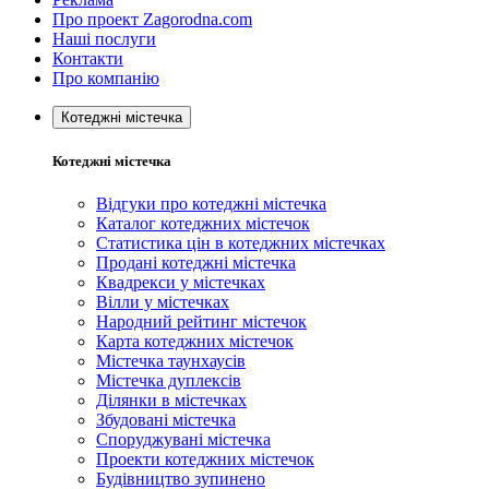
Про проект Zagorodna.com
Наші послуги
Контакти
Про компанію
Котеджні містечка
Котеджні містечка
Відгуки про котеджні містечка
Каталог котеджних містечок
Статистика цін в котеджних містечках
Продані котеджні містечка
Квадрекси у містечках
Вілли у містечках
Народний рейтинг містечок
Карта котеджних містечок
Містечка таунхаусів
Містечка дуплексів
Ділянки в містечках
Збудовані містечка
Споруджувані містечка
Проекти котеджних містечок
Будівництво зупинено