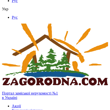
Рус
Укр
Рус
Портал заміської нерухомості №1
в Україні
Акції