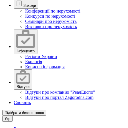
Заходи
Конференції по нерухомості
Конкурси по нерухомості
Семінари про нерухомість
Виставки про нерухомість
Інфоцентр
Регіони України
Екологія
Корисна інформація
Відгуки
Відгуки про компанію "РеалЕкспо"
Відгуки про портал Zagorodna.com
Словник
Підібрати безкоштовно
Укр