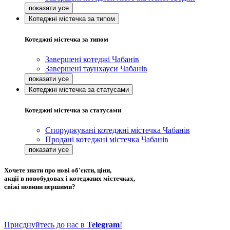
Котеджні містечка за типом
Котеджні містечка за типом
Завершені котеджі Чабанів
Завершені таунхауси Чабанів
Котеджні містечка за статусами
Котеджні містечка за статусами
Споруджувані котеджні містечка Чабанів
Продані котеджні містечка Чабанів
Хочете знати про нові об'єкти, ціни,
акції в новобудовах і котеджних містечках,
свіжі новини першими?
Приєднуйтесь до нас в
Telegram
!