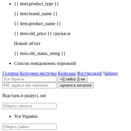
{{ item.product_type }}
{{ item.brand_name }}
{{ item.product_name }}
{{ item.old_price }} грн/кв.м
Новий об'єкт
{{ item.old_status_string }}
Список повідомлень порожній
Головна
Котеджні містечка
Київська
Фастівський
Чабани
+{{ radius }} км
шукати в каталозі
Відстань в радіусі, км
Уся Україна