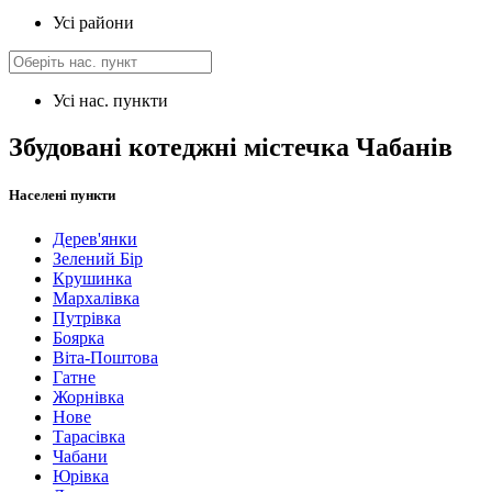
Усі райони
Усі нас. пункти
Збудовані котеджні містечка Чабанів
Населені пункти
Дерев'янки
Зелений Бір
Крушинка
Мархалівка
Путрівка
Боярка
Віта-Поштова
Гатне
Жорнівка
Нове
Тарасівка
Чабани
Юрівка