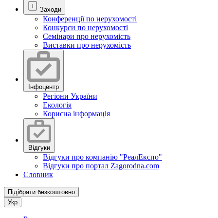
Заходи
Конференції по нерухомості
Конкурси по нерухомості
Семінари про нерухомість
Виставки про нерухомість
Інфоцентр
Регіони України
Екологія
Корисна інформація
Відгуки
Відгуки про компанію "РеалЕкспо"
Відгуки про портал Zagorodna.com
Словник
Підібрати безкоштовно
Укр