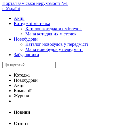
Портал заміської нерухомості №1
в Україні
Акції
Котеджні містечка
Каталог котеджних містечок
Мапа котеджних містечок
Новобудови
Каталог новобудов у передмісті
Мапа новобудов у передмісті
Забудовники
Котеджі
Новобудови
Акції
Компанії
Журнал
Новини
Статті