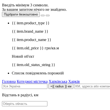
Введіть мінімум 3 символи.
За вашим запитом нічого не знайдено.
Підібрати безкоштовно
{{ item.product_type }}
{{ item.brand_name }}
{{ item.product_name }}
{{ item.old_price }} грн/кв.м
Новий об'єкт
{{ item.old_status_string }}
Список повідомлень порожній
Головна
Котеджні містечка
Харківська
Харків
+{{ radius }} км
Відстань в радіусі, км