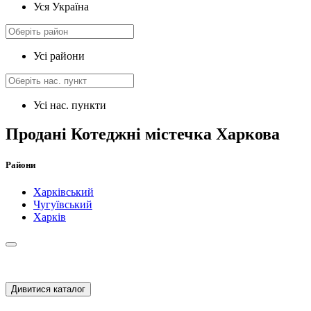
Уся Україна
Усі райони
Усі нас. пункти
Продані Котеджні містечка Харкова
Райони
Харківський
Чугуївський
Харків
Дивитися каталог