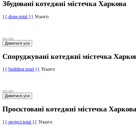
Збудовані котеджні містечка Харкова
{{ done.total }}
Усього
Дивитися усе
Споруджувані котеджні містечка Харко
{{ building.total }}
Усього
Дивитися усе
Проєктовані котеджні містечка Харков
{{ project.total }}
Усього