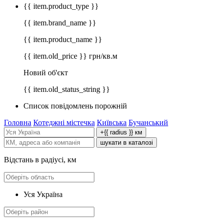
{{ item.product_type }}
{{ item.brand_name }}
{{ item.product_name }}
{{ item.old_price }} грн/кв.м
Новий об'єкт
{{ item.old_status_string }}
Список повідомлень порожній
Головна
Котеджні містечка
Київська
Бучанський
+{{ radius }} км
шукати в каталозі
Відстань в радіусі, км
Уся Україна