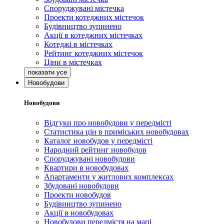
Споруджувані містечка
Проекти котеджних містечок
Будівництво зупинено
Акції в котеджних містечках
Котеджі в містечках
Рейтинг котеджних містечок
Ціни в містечках
Новобудови
Новобудови
Відгуки про новобудови у передмісті
Статистика цін в приміських новобудовах
Каталог новобудов у передмісті
Народний рейтинг новобудов
Споруджувані новобудови
Квартири в новобудовах
Апартаменти у житлових комплексах
Збудовані новобудови
Проекти новобудов
Будівництво зупинено
Акції в новобудовах
Новобудови передмістя на мапі