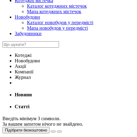
Котеджні містечка
Каталог котеджних містечок
Мапа котеджних містечок
Новобудови
Каталог новобудов у передмісті
Мапа новобудов у передмісті
Забудовники
Котеджі
Новобудови
Акції
Компанії
Журнал
Новини
Статті
Введіть мінімум 3 символи.
За вашим запитом нічого не знайдено.
Підібрати безкоштовно