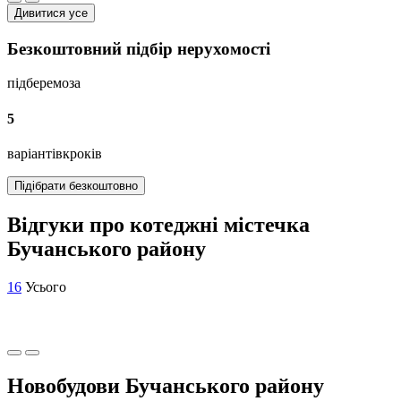
Дивитися усе
Безкоштовний підбір нерухомості
підберемо
за
5
варіантів
кроків
Підібрати безкоштовно
Відгуки про котеджні містечка
Бучанського району
16
Усього
Новобудови Бучанського району