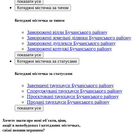
Котеджні містечка за типом
Котеджні містечка за типом
Заморожені вілли Бучанського району
Заморожені земельні ділянки Бучанського району
Заморожені дуплекси Бучанського району
Заморожені котеджі Бучанського району
Котеджні містечка за статусами
Котеджні містечка за статусами
Завершені таунхауси Бучанського району
Споруджувані таунхауси Бучанського району
Проєктовані таунхауси Бучанського району
Продані таунхауси Бучанського району
Хочете знати про нові об'єкти, ціни,
акції в новобудовах і котеджних містечках,
свіжі новини першими?