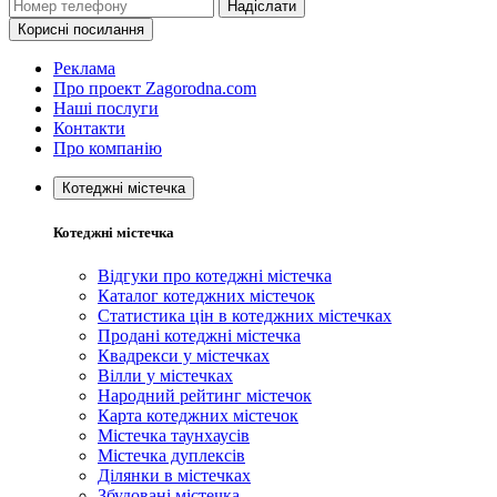
Надіслати
Корисні посилання
Реклама
Про проект Zagorodna.com
Наші послуги
Контакти
Про компанію
Котеджні містечка
Котеджні містечка
Відгуки про котеджні містечка
Каталог котеджних містечок
Статистика цін в котеджних містечках
Продані котеджні містечка
Квадрекси у містечках
Вілли у містечках
Народний рейтинг містечок
Карта котеджних містечок
Містечка таунхаусів
Містечка дуплексів
Ділянки в містечках
Збудовані містечка