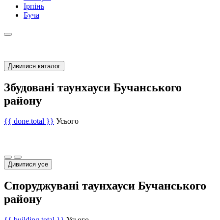
Ірпінь
Буча
Дивитися каталог
Збудовані таунхауси Бучанського
району
{{ done.total }}
Усього
Дивитися усе
Споруджувані таунхауси Бучанського
району
{{ building.total }}
Усього