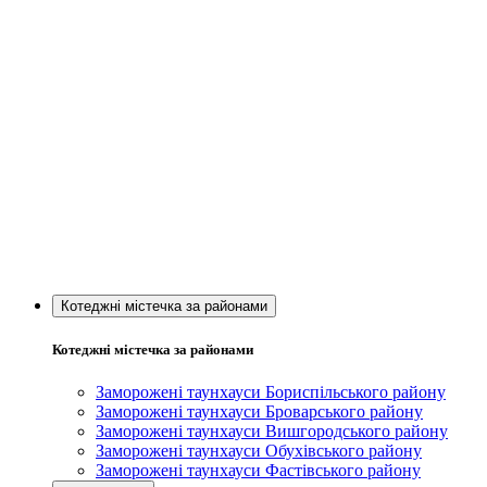
Котеджні містечка за районами
Котеджні містечка за районами
Заморожені таунхауси Бориспільського району
Заморожені таунхауси Броварського району
Заморожені таунхауси Вишгородського району
Заморожені таунхауси Обухівського району
Заморожені таунхауси Фастівського району