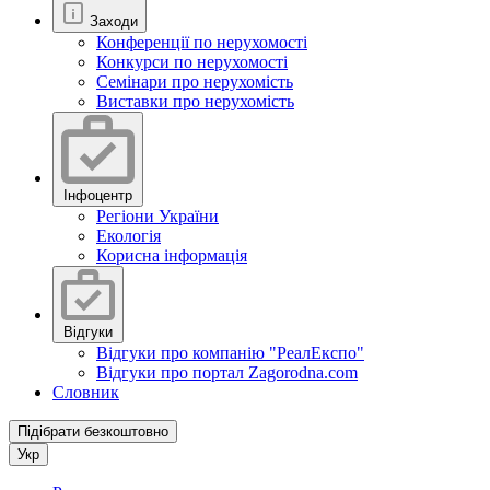
Заходи
Конференції по нерухомості
Конкурси по нерухомості
Семінари про нерухомість
Виставки про нерухомість
Інфоцентр
Регіони України
Екологія
Корисна інформація
Відгуки
Відгуки про компанію "РеалЕкспо"
Відгуки про портал Zagorodna.com
Словник
Підібрати безкоштовно
Укр