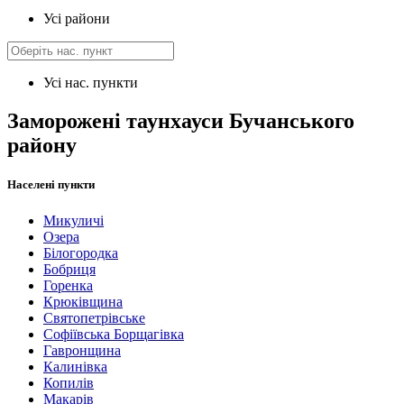
Усі райони
Усі нас. пункти
Заморожені таунхауси Бучанського
району
Населені пункти
Микуличі
Озера
Білогородка
Бобриця
Горенка
Крюківщина
Святопетрівське
Софіївська Борщагівка
Гавронщина
Калинівка
Копилів
Макарів