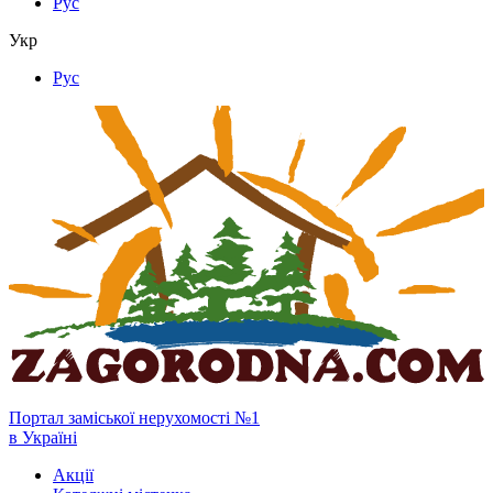
Рус
Укр
Рус
Портал заміської нерухомості №1
в Україні
Акції