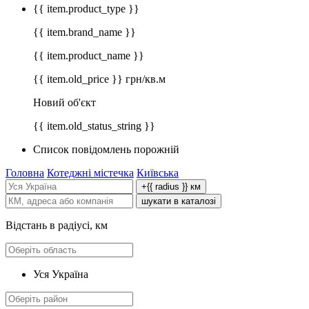
{{ item.product_type }}
{{ item.brand_name }}
{{ item.product_name }}
{{ item.old_price }} грн/кв.м
Новий об'єкт
{{ item.old_status_string }}
Список повідомлень порожній
Головна
Котеджні містечка
Київська
+{{ radius }} км
шукати в каталозі
Відстань в радіусі, км
Уся Україна