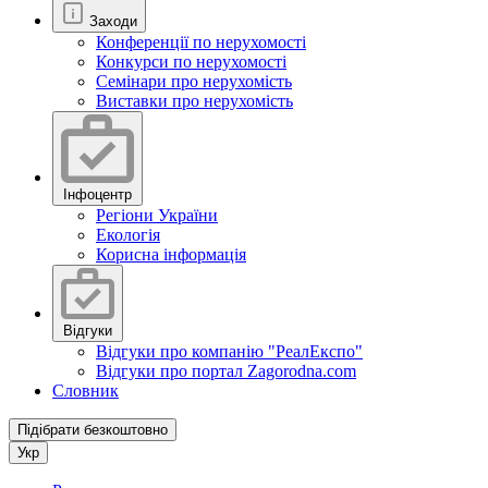
Заходи
Конференції по нерухомості
Конкурси по нерухомості
Семінари про нерухомість
Виставки про нерухомість
Інфоцентр
Регіони України
Екологія
Корисна інформація
Відгуки
Відгуки про компанію "РеалЕкспо"
Відгуки про портал Zagorodna.com
Словник
Підібрати безкоштовно
Укр