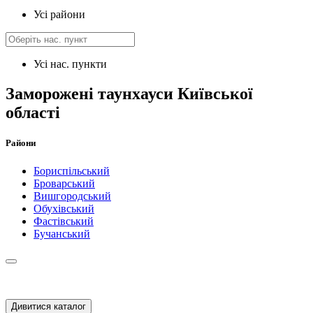
Усі райони
Усі нас. пункти
Заморожені таунхауси Київської
області
Райони
Бориспільський
Броварський
Вишгородський
Обухівський
Фастівський
Бучанський
Дивитися каталог