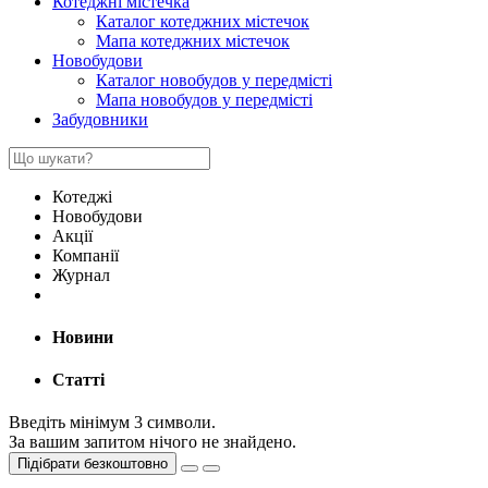
Котеджні містечка
Каталог котеджних містечок
Мапа котеджних містечок
Новобудови
Каталог новобудов у передмісті
Мапа новобудов у передмісті
Забудовники
Котеджі
Новобудови
Акції
Компанії
Журнал
Новини
Статті
Введіть мінімум 3 символи.
За вашим запитом нічого не знайдено.
Підібрати безкоштовно