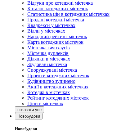
Відгуки про котеджні містечка
Каталог котеджних містечок
Статистика цін в котеджних містечках
Продані котеджні містечка
Квадрекси у містечках
Вілли у містечках
Народний рейтинг містечок
Карта котеджних містечок
Містечка таунхаусів
Містечка дуплексів
Ділянки в містечках
Збудовані містечка
Споруджувані містечка
Проекти котеджних містечок
Будівництво зупинено
Акції в котеджних містечках
Котеджі в містечках
Рейтинг котеджних містечок
Ціни в містечках
Новобудови
Новобудови