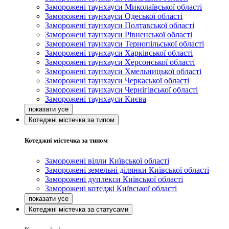
Заморожені таунхауси Миколаївської області
Заморожені таунхауси Одеської області
Заморожені таунхауси Полтавської області
Заморожені таунхауси Рівненської області
Заморожені таунхауси Тернопільської області
Заморожені таунхауси Харківської області
Заморожені таунхауси Херсонської області
Заморожені таунхауси Хмельницької області
Заморожені таунхауси Черкаської області
Заморожені таунхауси Чернігівської області
Заморожені таунхауси Києва
Котеджні містечка за типом
Котеджні містечка за типом
Заморожені вілли Київської області
Заморожені земельні ділянки Київської області
Заморожені дуплекси Київської області
Заморожені котеджі Київської області
Котеджні містечка за статусами