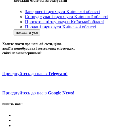
Котеджні містечка за статусами
Завершені таунхауси Київської області
Споруджувані таунхауси Київської області
Проєктовані таунхауси Київської області
Продані таунхауси Київської області
Хочете знати про нові об'єкти, ціни,
акції в новобудовах і котеджних містечках,
свіжі новини першими?
Приєднуйтесь до нас в
Telegram
!
Приєднуйтесь до нас в
Google News
!
пишіть нам: