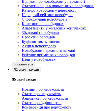
Відгуки про новобудови у передмісті
Статистика цін в приміських новобудовах
Каталог новобудов у передмісті
Народний рейтинг новобудов
Споруджувані новобудови
Квартири в новобудовах
Апартаменти у житлових комплексах
Збудовані новобудови
Проекти новобудов
Будівництво зупинено
Акції в новобудовах
Новобудови передмістя на мапі
Рейтинг приміських новобудов
Ціни у новобудовах
Журнал і заходи
Журнал і заходи
Новини про нерухомість
Статті про нерухомість
Аналітика про нерухомість
Статті про будівництво
Конференції про нерухомість