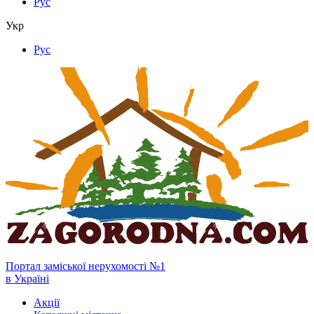
Рус
Укр
Рус
Портал заміської нерухомості №1
в Україні
Акції