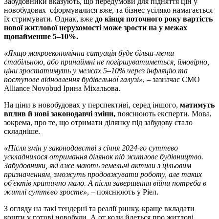
Забудовники вказують, що передумови для підняття цін у
новобудовах сформувалися вже, та бізнес усіляко намагається
їх стримувати. Однак, вже
до кінця поточного року вартість
нової житлової нерухомості може зрости на у межах
щонайменше 5–10%.
«Якщо макроекономічна ситуація буде більш-менш
стабільною, або принаймні не погіршуватиметься, ймовірно,
ціни зростатимуть у межах 5–10% через інфляцію та
поступове відновлення будівельної галузі»
, – зазначає CMO
Alliance Novobud Ірина Міхальова.
На ціни в новобудовах у перспективі, серед іншого,
матимуть
вплив й нові законодавчі зміни,
пояснюють експерти. Мова,
зокрема, про те, що отримати ділянку під забудову стало
складніше.
«Після змін у законодавстві з січня 2024-го суттєво
ускладнилося отримання ділянок під житлове будівництво.
Забудовники, які вже мають земельні активи з цільовим
призначенням, зможуть продовжувати роботу, але таких
об'єктів критично мало. А після завершення війни потреба в
житлі суттєво зросте»
, – пояснюють у Ріел.
З огляду на такі тендерні та реалії ринку, краще вкладати
кошти у готові новобуди. А от коли йдеться про житлові