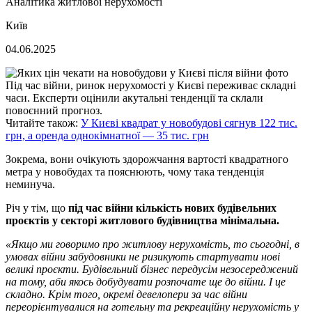
Аналітика житлової нерухомості
Київ
04.06.2025
Під час війни, ринок нерухомості у Києві переживає складні
часи. Експерти оцінили акутальні тенденції та склали
повоєнний прогноз.
Читайте також:
У Києві квадрат у новобудові сягнув 122 тис.
грн, а оренда однокімнатної — 35 тис. грн
Зокрема, вони очікують здорожчання вартості квадратного
метра у новобудах та пояснюють, чому така тенденція
неминуча.
Річ у тім, що
під час війни кількість нових будівельних
проєктів у секторі житлового будівництва мінімальна.
«Якщо ми говоримо про житлову нерухомість, то сьогодні, в
умовах війни забудовники не ризикують стартувати нові
великі проєкти. Будівельний бізнес передусім незосереджений
на тому, аби якось добудувати розпочате ще до війни. І це
складно. Крім того, окремі девелопери за час війни
переорієнтувалися на готельну та рекреаційну нерухомість у