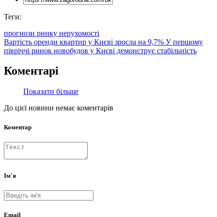
Теги:
прогнози ринку нерухомості
Вартість оренди квартир у Києві зросла на 9,7%
У першому
півріччі ринок новобудов у Києві демонструє стабільність
Коментарі
Показати більше
До цієї новини немає коментарів
Коментар
Ім'я
Email