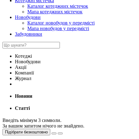
Котеджні містечка
Каталог котеджних містечок
Мапа котеджних містечок
Новобудови
Каталог новобудов у передмісті
Мапа новобудов у передмісті
Забудовники
Котеджі
Новобудови
Акції
Компанії
Журнал
Новини
Статті
Введіть мінімум 3 символи.
За вашим запитом нічого не знайдено.
Підібрати безкоштовно