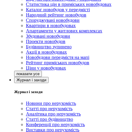
Статистика цін в приміських новобудовах
Каталог новобудов у передмісті
Народний рейтинг новобудов
Споруджувані новобудови
Квартири в новобудовах
Апартаменти у житлових комплексах
Збудовані новобудови
Проекти новобудов
Будівництво зупинено
Акції в новобудовах
Новобудови передмістя на мапі
Рейтинг приміських новобудов
Ціни у новобудовах
Журнал і заходи
Журнал і заходи
Новини про нерухомість
Статті про нерухомість
Аналітика про нерухомість
Статті про будівництво
Конференції про нерухомість
Виставки про нерухомість