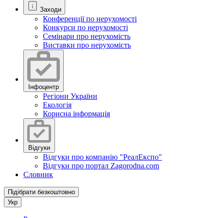
Заходи
Конференції по нерухомості
Конкурси по нерухомості
Семінари про нерухомість
Виставки про нерухомість
Інфоцентр
Регіони України
Екологія
Корисна інформація
Відгуки
Відгуки про компанію "РеалЕкспо"
Відгуки про портал Zagorodna.com
Словник
Підібрати безкоштовно
Укр