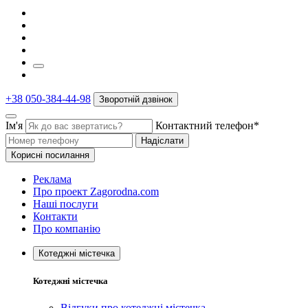
+38 050-384-44-98
Зворотній дзвінок
Ім'я
Контактний телефон*
Надіслати
Корисні посилання
Реклама
Про проект Zagorodna.com
Наші послуги
Контакти
Про компанію
Котеджні містечка
Котеджні містечка
Відгуки про котеджні містечка