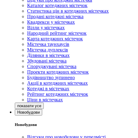
Каталог котеджних містечок
Статистика цін в котеджних містечках
Продані котеджні містечка
Квадрекси у містечках
Вілли у містечках
Народний рейтинг містечок
Карта котеджних містечок
Містечка таунхаусів
Містечка дуплексів
Ділянки в містечках
Збудовані містечка
Споруджувані містечка
Проекти котеджних містечок
Будівництво зупинено
Акції в котеджних містечках
Котеджі в містечках
Рейтинг котеджних містечок
Ціни в містечках
Новобудови
Новобудови
Відгуки про новобудови у передмісті