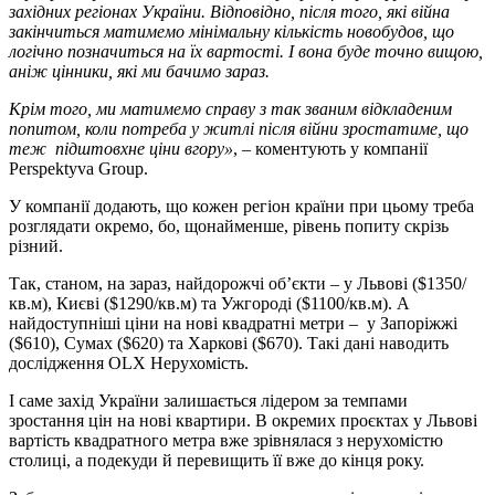
західних регіонах України. Відповідно, після того, які війна
закінчиться матимемо мінімальну кількість новобудов, що
логічно позначиться на їх вартості. І вона буде точно вищою,
аніж цінники, які ми бачимо зараз.
Крім того, ми матимемо справу з так званим відкладеним
попитом, коли потреба у житлі після війни зростатиме, що
теж підштовхне ціни вгору»
, – коментують у компанії
Perspektуva Group.
У компанії додають, що кожен регіон країни при цьому треба
розглядати окремо, бо, щонайменше, рівень попиту скрізь
різний.
Так, станом, на зараз, найдорожчі об’єкти – у Львові ($1350/
кв.м), Києві ($1290/кв.м) та Ужгороді ($1100/кв.м). А
найдоступніші ціни на нові квадратні метри – у Запоріжжі
($610), Сумах ($620) та Харкові ($670). Такі дані наводить
дослідження OLX Нерухомість.
І саме захід України залишається лідером за темпами
зростання цін на нові квартири. В окремих проєктах у Львові
вартість квадратного метра вже зрівнялася з нерухомістю
столиці, а подекуди й перевищить її вже до кінця року.