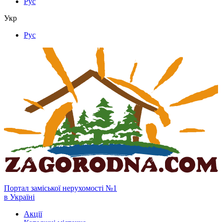
Рус
Укр
Рус
Портал заміської нерухомості №1
в Україні
Акції