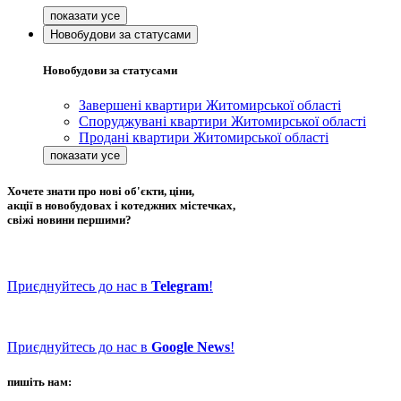
Новобудови за статусами
Новобудови за статусами
Завершені квартири Житомирської області
Споруджувані квартири Житомирської області
Продані квартири Житомирської області
Хочете знати про нові об'єкти, ціни,
акції в новобудовах і котеджних містечках,
свіжі новини першими?
Приєднуйтесь до нас в
Telegram
!
Приєднуйтесь до нас в
Google News
!
пишіть нам: