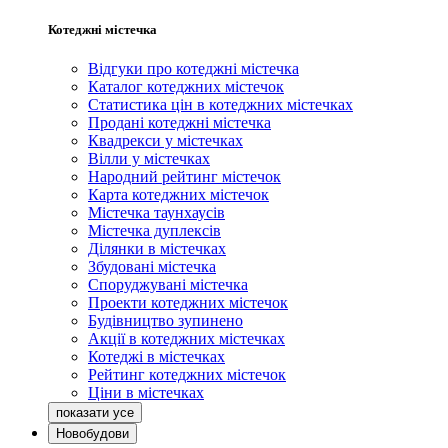
Котеджні містечка
Відгуки про котеджні містечка
Каталог котеджних містечок
Статистика цін в котеджних містечках
Продані котеджні містечка
Квадрекси у містечках
Вілли у містечках
Народний рейтинг містечок
Карта котеджних містечок
Містечка таунхаусів
Містечка дуплексів
Ділянки в містечках
Збудовані містечка
Споруджувані містечка
Проекти котеджних містечок
Будівництво зупинено
Акції в котеджних містечках
Котеджі в містечках
Рейтинг котеджних містечок
Ціни в містечках
Новобудови