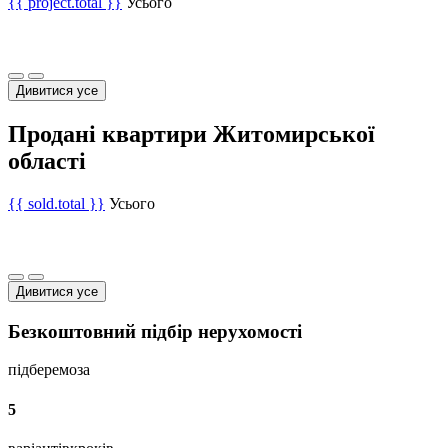
{{ project.total }}
Усього
Дивитися усе
Продані квартири Житомирської
області
{{ sold.total }}
Усього
Дивитися усе
Безкоштовний підбір нерухомості
підберемо
за
5