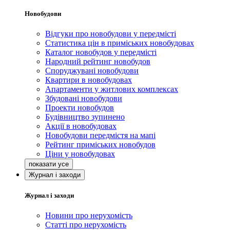
Новобудови
Відгуки про новобудови у передмісті
Статистика цін в приміських новобудовах
Каталог новобудов у передмісті
Народний рейтинг новобудов
Споруджувані новобудови
Квартири в новобудовах
Апартаменти у житлових комплексах
Збудовані новобудови
Проекти новобудов
Будівництво зупинено
Акції в новобудовах
Новобудови передмістя на мапі
Рейтинг приміських новобудов
Ціни у новобудовах
Журнал і заходи
Журнал і заходи
Новини про нерухомість
Статті про нерухомість