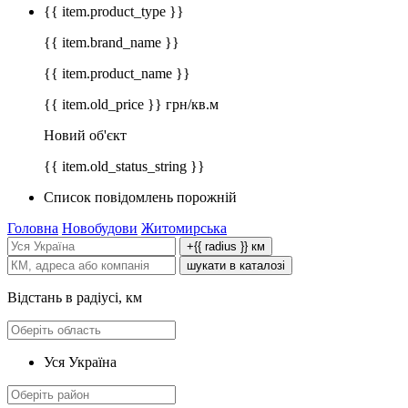
{{ item.product_type }}
{{ item.brand_name }}
{{ item.product_name }}
{{ item.old_price }} грн/кв.м
Новий об'єкт
{{ item.old_status_string }}
Список повідомлень порожній
Головна
Новобудови
Житомирська
+{{ radius }} км
шукати в каталозі
Відстань в радіусі, км
Уся Україна