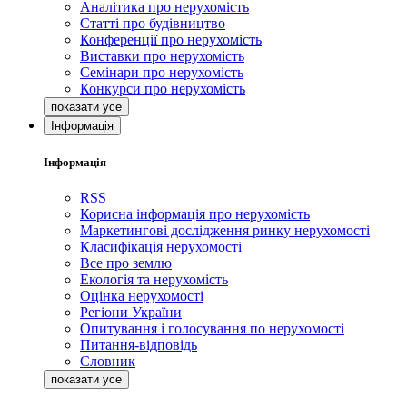
Аналітика про нерухомість
Статті про будівництво
Конференції про нерухомість
Виставки про нерухомість
Семінари про нерухомість
Конкурси про нерухомість
Інформація
Інформація
RSS
Корисна інформація про нерухомість
Маркетингові дослідження ринку нерухомості
Класифікація нерухомості
Все про землю
Екологія та нерухомість
Оцінка нерухомості
Регіони України
Опитування і голосування по нерухомості
Питання-відповідь
Словник