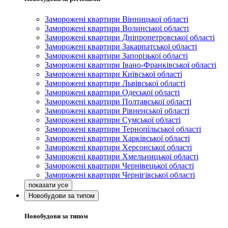
Заморожені квартири Вінницької області
Заморожені квартири Волинської області
Заморожені квартири Дніпропетровської області
Заморожені квартири Закарпатської області
Заморожені квартири Запорізької області
Заморожені квартири Івано-Франківської області
Заморожені квартири Київської області
Заморожені квартири Львівської області
Заморожені квартири Одеської області
Заморожені квартири Полтавської області
Заморожені квартири Рівненської області
Заморожені квартири Сумської області
Заморожені квартири Тернопільської області
Заморожені квартири Харківської області
Заморожені квартири Херсонської області
Заморожені квартири Хмельницької області
Заморожені квартири Чернівецької області
Заморожені квартири Чернігівської області
Новобудови за типом
Новобудови за типом