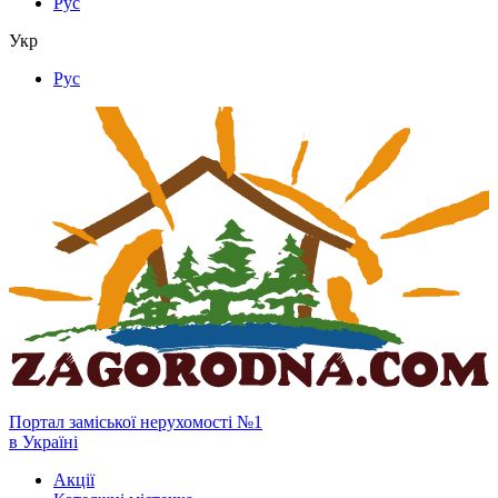
Рус
Укр
Рус
Портал заміської нерухомості №1
в Україні
Акції