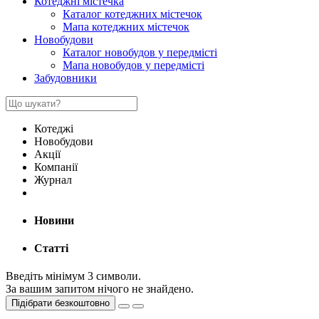
Котеджні містечка
Каталог котеджних містечок
Мапа котеджних містечок
Новобудови
Каталог новобудов у передмісті
Мапа новобудов у передмісті
Забудовники
Котеджі
Новобудови
Акції
Компанії
Журнал
Новини
Статті
Введіть мінімум 3 символи.
За вашим запитом нічого не знайдено.
Підібрати безкоштовно