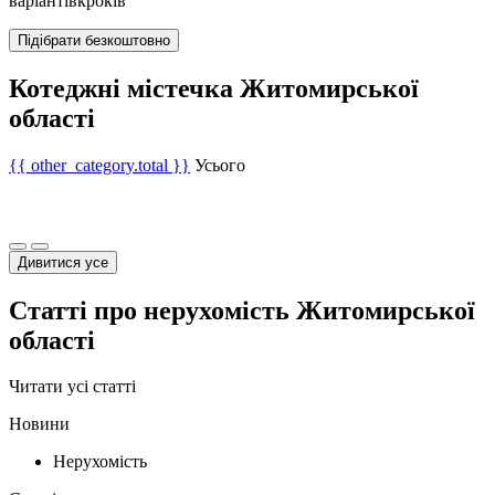
варіантів
кроків
Підібрати безкоштовно
Котеджні містечка Житомирської
області
{{ other_category.total }}
Усього
Дивитися усе
Статті про нерухомість Житомирської
області
Читати усі статті
Новини
Нерухомість