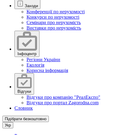
Заходи
Конференції по нерухомості
Конкурси по нерухомості
Семінари про нерухомість
Виставки про нерухомість
Інфоцентр
Регіони України
Екологія
Корисна інформація
Відгуки
Відгуки про компанію "РеалЕкспо"
Відгуки про портал Zagorodna.com
Словник
Підібрати безкоштовно
Укр