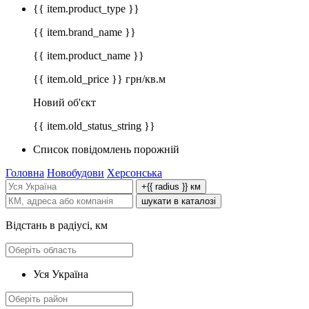
{{ item.product_type }}
{{ item.brand_name }}
{{ item.product_name }}
{{ item.old_price }} грн/кв.м
Новий об'єкт
{{ item.old_status_string }}
Список повідомлень порожній
Головна
Новобудови
Херсонська
+{{ radius }} км
шукати в каталозі
Відстань в радіусі, км
Уся Україна