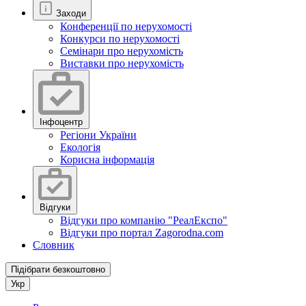
Заходи
Конференції по нерухомості
Конкурси по нерухомості
Семінари про нерухомість
Виставки про нерухомість
Інфоцентр
Регіони України
Екологія
Корисна інформація
Відгуки
Відгуки про компанію "РеалЕкспо"
Відгуки про портал Zagorodna.com
Словник
Підібрати безкоштовно
Укр