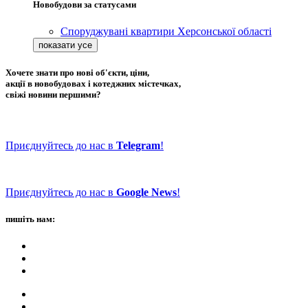
Новобудови за статусами
Споруджувані квартири Херсонської області
Хочете знати про нові об'єкти, ціни,
акції в новобудовах і котеджних містечках,
свіжі новини першими?
Приєднуйтесь до нас в
Telegram
!
Приєднуйтесь до нас в
Google News
!
пишіть нам: