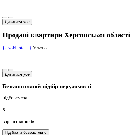
Дивитися усе
Продані квартири Херсонської області
{{ sold.total }}
Усього
Дивитися усе
Безкоштовний підбір нерухомості
підберемо
за
5
варіантів
кроків
Підібрати безкоштовно