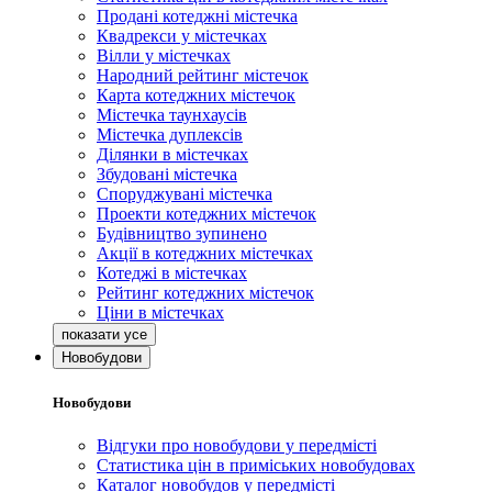
Продані котеджні містечка
Квадрекси у містечках
Вілли у містечках
Народний рейтинг містечок
Карта котеджних містечок
Містечка таунхаусів
Містечка дуплексів
Ділянки в містечках
Збудовані містечка
Споруджувані містечка
Проекти котеджних містечок
Будівництво зупинено
Акції в котеджних містечках
Котеджі в містечках
Рейтинг котеджних містечок
Ціни в містечках
Новобудови
Новобудови
Відгуки про новобудови у передмісті
Статистика цін в приміських новобудовах
Каталог новобудов у передмісті