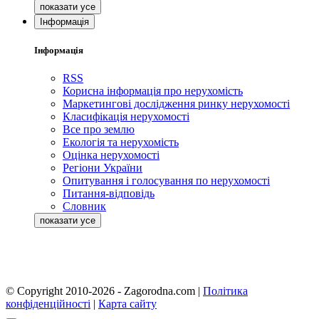
Інформація
Інформація
RSS
Корисна інформація про нерухомість
Маркетингові дослідження ринку нерухомості
Класифікація нерухомості
Все про землю
Екологія та нерухомість
Оцінка нерухомості
Регіони України
Опитування і голосування по нерухомості
Питання-відповідь
Словник
© Copyright 2010-2026 - Zagorodna.com
|
Політика
конфіденційності
|
Карта сайту