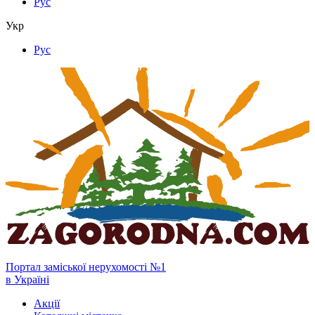
Рус
Укр
Рус
Портал заміської нерухомості №1
в Україні
Акції