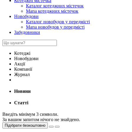
Котеджні містечка
Каталог котеджних містечок
Мапа котеджних містечок
Новобудови
Каталог новобудов у передмісті
Мапа новобудов у передмісті
Забудовники
Котеджі
Новобудови
Акції
Компанії
Журнал
Новини
Статті
Введіть мінімум 3 символи.
За вашим запитом нічого не знайдено.
Підібрати безкоштовно