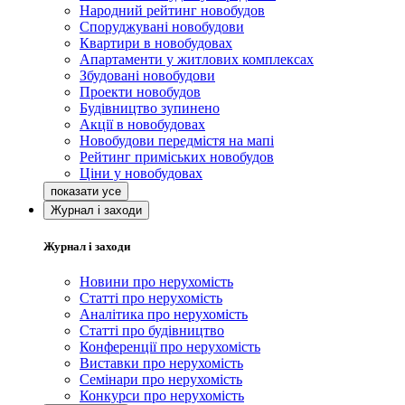
Народний рейтинг новобудов
Споруджувані новобудови
Квартири в новобудовах
Апартаменти у житлових комплексах
Збудовані новобудови
Проекти новобудов
Будівництво зупинено
Акції в новобудовах
Новобудови передмістя на мапі
Рейтинг приміських новобудов
Ціни у новобудовах
Журнал і заходи
Журнал і заходи
Новини про нерухомість
Статті про нерухомість
Аналітика про нерухомість
Статті про будівництво
Конференції про нерухомість
Виставки про нерухомість
Семінари про нерухомість
Конкурси про нерухомість