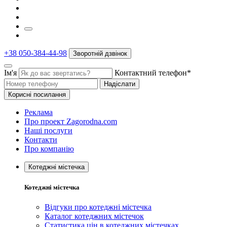
+38 050-384-44-98
Зворотній дзвінок
Ім'я
Контактний телефон*
Надіслати
Корисні посилання
Реклама
Про проект Zagorodna.com
Наші послуги
Контакти
Про компанію
Котеджні містечка
Котеджні містечка
Відгуки про котеджні містечка
Каталог котеджних містечок
Статистика цін в котеджних містечках